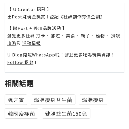
【 U Creator 招募 】
出Post賺現金獎賞 l
登記《社群創作有價企劃》
【 睇Post + 參加品牌活動 】
瀏覽更多社群
打卡
丶
旅遊
丶
美食
丶
親子
丶
寵物
丶
扮靚
攻略
及
活動情報
U Blog開咗WhatsApp啦！發掘更多吃喝玩樂資訊！
Follow 我哋
！
相關話題
楓之寶
燃脂瘦身益生菌
燃脂瘦身
韓國瘦瘦菌
健腸益生菌150億