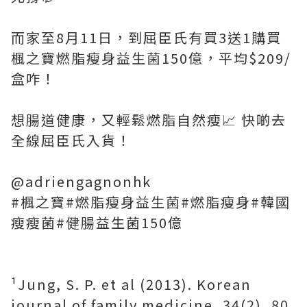
而家至8月11日，到屈臣氏有買3送1購買
楓之寶燃脂瘦身益生菌150億，平均$209/
盒咋！
想腸道健康，又輕鬆燃脂自然瘦📈 快啲去
全線屈臣氏入貨！
@adriengagnonhk
#楓之寶#燃脂瘦身益生菌#燃脂瘦身#韓國
瘦瘦菌#健腸益生菌150億
¹Jung, S. P. et al (2013). Korean
journal of family medicine, 34(2), 80