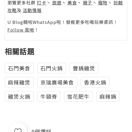
瀏覽更多社群
打卡
丶
旅遊
丶
美食
丶
親子
丶
寵物
丶
扮靚
攻略
及
活動情報
U Blog開咗WhatsApp啦！發掘更多吃喝玩樂資訊！
Follow 我哋
！
相關話題
石門美食
石門火鍋
豐鍋雞煲
麻辣雞煲
京瑞廣場美食
香港火鍋
雞煲火鍋
牛頸脊
雪花肥牛
麻辣鍋
0個讚好