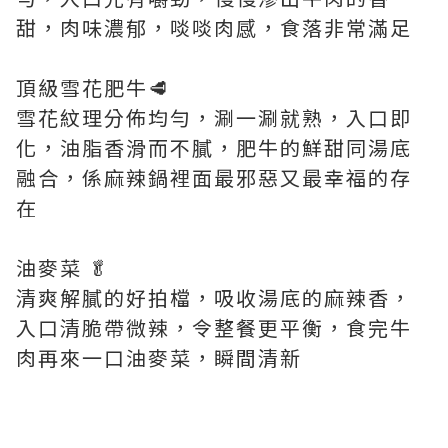
甜，肉味濃郁，啖啖肉感，食落非常滿足
頂級雪花肥牛🥩
雪花紋理分佈均勻，涮一涮就熟，入口即
化，油脂香滑而不膩，肥牛的鮮甜同湯底
融合，係麻辣鍋裡面最邪惡又最幸福的存
在
油麥菜 🥬
清爽解膩的好拍檔，吸收湯底的麻辣香，
入口清脆帶微辣，令整餐更平衡，食完牛
肉再來一口油麥菜，瞬間清新