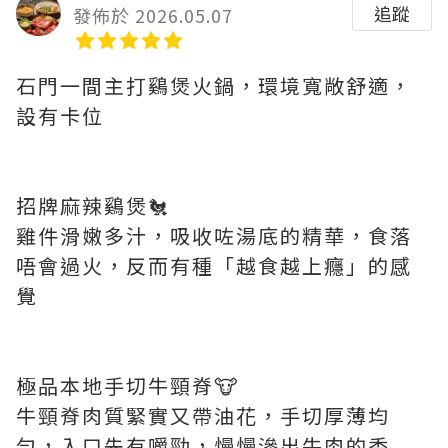
追蹤
發佈於 2026.05.07
石門一間主打鷄煲火鍋，環境寬敞舒適，
設有卡位
招牌麻辣鷄煲🐔
雞件滑嫩多汁，吸收咗湯底的精華，食落
唔會過火，反而有種「越食越上癮」的感
覺
極品本地手切牛頸脊🐮
牛頸脊肉質緊實又帶油花，手切厚薄均
勻，入口先有嚼勁，慢慢滲出牛肉的香