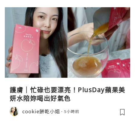
護膚｜忙碌也要漂亮！PlusDay蘋果美
妍水陪妳喝出好氣色
cookie餅乾小姐
5小時前