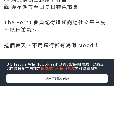
🛍️ 逢星期五至日夏日特色市集
The Point 會員記得追蹤商場社交平台先
可以玩遊戲～
這個夏天，不用遠行都有海灘 Mood！
U Lifestyle 會使用Cookies來改善您的網站體驗，請確定
#天璽天Mall #小廚喵餐車
您同意接受本網站之
私隱政策和使用條款
才可繼續瀏覽。
#Camem&BertsFoodTruck #夏日派對
我已閱讀及同意
#啟德站B2出口 #暑假好去處
點擊圖片放大