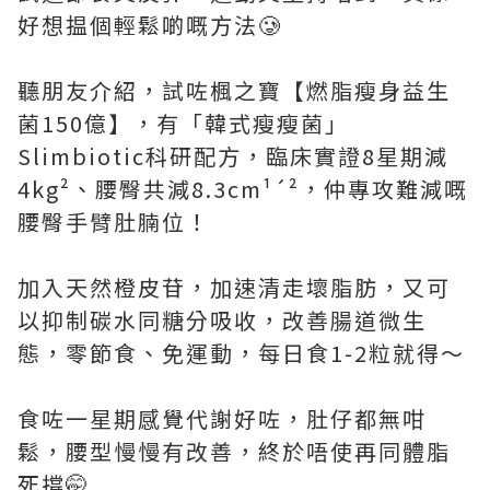
好想揾個輕鬆啲嘅方法🥲
聽朋友介紹，試咗楓之寶【燃脂瘦身益生
菌150億】，有「韓式瘦瘦菌」
Slimbiotic科研配方，臨床實證8星期減
4kg²、腰臀共減8.3cm¹´²，仲專攻難減嘅
腰臀手臂肚腩位！
加入天然橙皮苷，加速清走壞脂肪，又可
以抑制碳水同糖分吸收，改善腸道微生
態，零節食、免運動，每日食1-2粒就得～
食咗一星期感覺代謝好咗，肚仔都無咁
鬆，腰型慢慢有改善，終於唔使再同體脂
死撐🤭