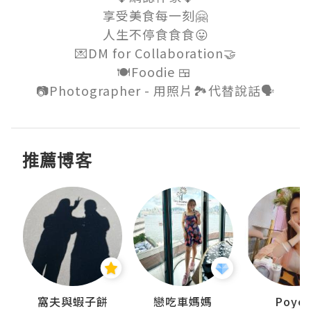
享受美食每一刻🤗

人生不停食食食😛

💌DM for Collaboration🤝

🍽Foodie 🍱 

推薦博客
窩夫與蝦子餅
戀吃車媽媽
Poye