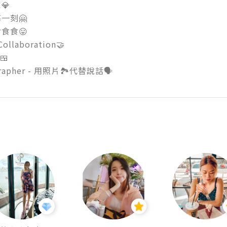


刻🤗

食😛

ollaboration🤝

 
