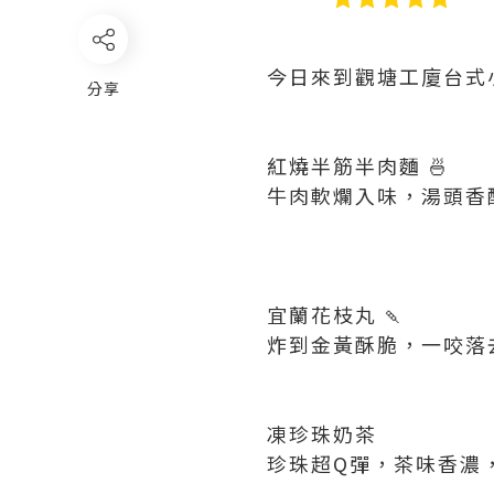
今日來到觀塘工廈台式
分享
紅燒半筋半肉麵 🍜
牛肉軟爛入味，湯頭香
宜蘭花枝丸 🍡
炸到金黃酥脆，一咬落去
凍珍珠奶茶
珍珠超Q彈，茶味香濃