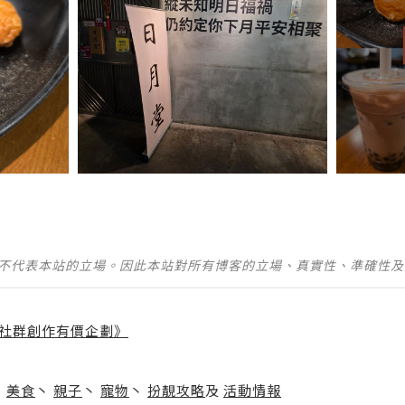
並不代表本站的立場。因此本站對所有博客的立場、真實性、準確性
社群創作有價企劃》
】
丶
美食
丶
親子
丶
寵物
丶
扮靚攻略
及
活動情報