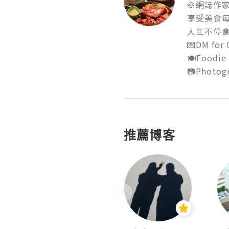
💎網誌作家💎
享受美食每一
人生不停食食
💌DM for C
🍽Foodie 🍱
推薦博客