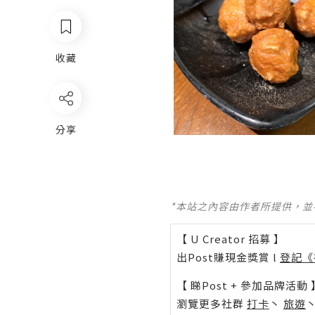
收藏
分享
*本站之內容由作者所提供，
【 U Creator 招募 】
出Post賺現金獎賞 l
登記《
【 睇Post + 參加品牌活動 
瀏覽更多社群
打卡
丶
旅遊