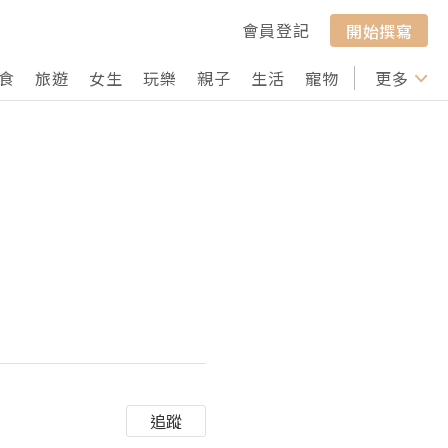
會員登記
開始撰寫
食
旅遊
女生
玩樂
親子
生活
寵物
行山
更多
打卡
追蹤