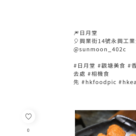
🎆日月堂
🎈興業街14號永興工業
@sunmoon_402c
#日月堂 #觀塘美食 #香港美
去處 #相機食
先 #hkfoodpic #hk
0