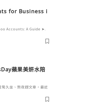
ts for Business i
hoo Accounts: A Guide ➤.
......➤.➤...........➤.➤ 🌿🍁🌿🍁➤.
....➤.➤..........➤.➤......
sDay蘋果美妍水陪
常常久坐、熬夜趕文章，最近
，也開始希望能從日常飲食和
sDay 蘋果美妍水，一開始吸
不像一般飲品的