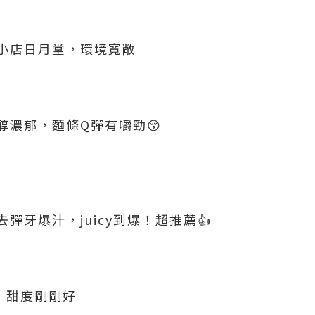
小店日月堂，環境寬敞
醇濃郁，麵條Q彈有嚼勁😚
彈牙爆汁，juicy到爆！超推薦👍
，甜度剛剛好