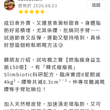
追蹤
發佈於 2026.08.03
成日食外賣、又鍾意食澱粉甜食，身體脂
肪好易積埋，尤其係腰、肚腩同手臂……
試過節食又反彈，運動又堅持唔到，真係
好想揾個輕鬆啲嘅方法🥲
聽朋友介紹，試咗楓之寶【燃脂瘦身益生
菌150億】，有「韓式瘦瘦菌」
Slimbiotic科研配方，臨床實證8星期減
4kg²、腰臀共減8.3cm¹´²，仲專攻難減嘅
腰臀手臂肚腩位！
加入天然橙皮苷，加速清走壞脂肪，又可