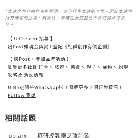
*本站之內容由作者所提供，並不代表本站的立場。因此本站對
所有博客的立場、真實性、準確性及完整性不負任何法律責
任。
【 U Creator 招募 】
出Post賺現金獎賞 l
登記《社群創作有價企劃》
【 睇Post + 參加品牌活動 】
瀏覽更多社群
打卡
丶
旅遊
丶
美食
丶
親子
丶
寵物
丶
扮靚
攻略
及
活動情報
U Blog開咗WhatsApp啦！發掘更多吃喝玩樂資訊！
Follow 我哋
！
相關話題
polarx
極研虎乳靈芝強肺飲