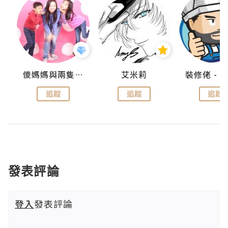
點滴
儍媽媽與兩隻小魔怪之家
艾米莉
追蹤
追蹤
追蹤
發表評論
登入
發表評論