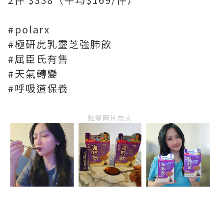
#polarx
#極研虎乳靈芝強肺飲
#屈臣氏有售
#天氣轉變
#呼吸道保養
點擊圖片放大