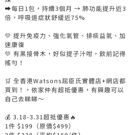
➡️每日1包，持續3個月 → 肺功能提升近3
倍，呼吸道症狀舒緩近75%
💛 提升免疫力、強化氣管、排痰益氣、加
速康復
💛 有黑接骨木，好似提子汁咁，飲前記得
搖勻！
🛒 全香港Watsons屈臣氏實體店+網店都
買到！，依家仲有超抵優惠，有興趣可以
自己去睇睇～
💰 3.18-3.31超抵優惠🔥
1件 $199（原價$499）
2件 $338（平均$169/件）