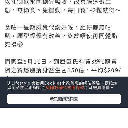
以抑制碳水同糖分吸收，改善腸道微生
態，零節食、免運動，每日食1-2粒就得～
食咗一星期感覺代謝好咗，肚仔都無咁
鬆，腰型慢慢有改善，終於唔使再同體脂
死撐🤭
而家至8月11日，到屈臣氏有買3送1購買
楓之寶燃脂瘦身益生菌150億，平均$209/
盒咋！
U Lifestyle 會使用Cookies來改善您的網站體驗，請確定
您同意接受本網站之
私隱政策和使用條款
才可繼續瀏覽。
想腸道健康，又輕鬆燃脂自然瘦📈 快啲去
我已閱讀及同意
全線屈臣氏入貨！
@adriengagnonhk