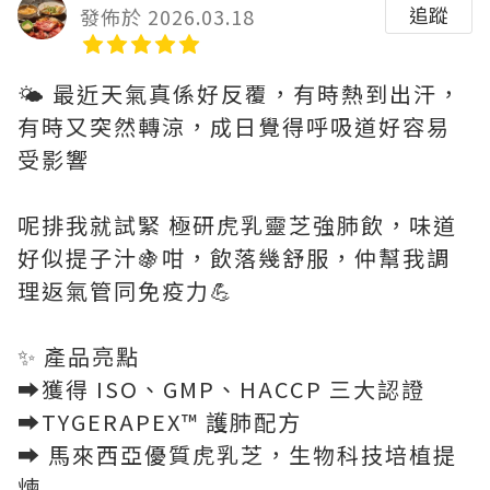
追蹤
發佈於 2026.03.18
🌤️ 最近天氣真係好反覆，有時熱到出汗，
有時又突然轉涼，成日覺得呼吸道好容易
受影響
呢排我就試緊 極研虎乳靈芝強肺飲，味道
好似提子汁🍇咁，飲落幾舒服，仲幫我調
理返氣管同免疫力💪
✨ 產品亮點
➡️獲得 ISO、GMP、HACCP 三大認證
➡️TYGERAPEX™️ 護肺配方
➡️ 馬來西亞優質虎乳芝，生物科技培植提
煉