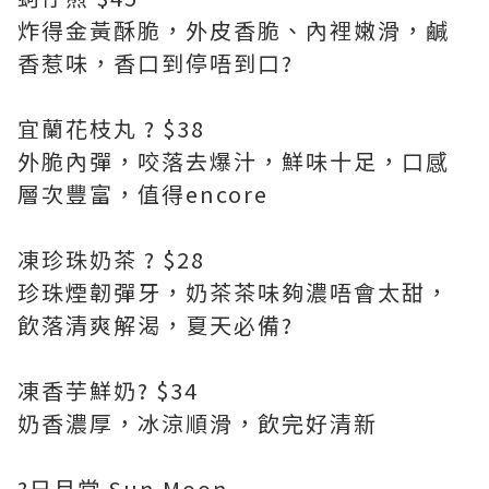
炸得金黃酥脆，外皮香脆、內裡嫩滑，鹹
香惹味，香口到停唔到口?
宜蘭花枝丸 ? $38
外脆內彈，咬落去爆汁，鮮味十足，口感
層次豐富，值得encore
凍珍珠奶茶 ? $28
珍珠煙韌彈牙，奶茶茶味夠濃唔會太甜，
飲落清爽解渴，夏天必備?
凍香芋鮮奶? $34
奶香濃厚，冰涼順滑，飲完好清新
?日月堂 Sun Moon