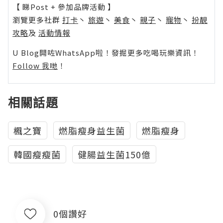
【 睇Post + 參加品牌活動 】
瀏覽更多社群
打卡
丶
旅遊
丶
美食
丶
親子
丶
寵物
丶
扮靚
攻略
及
活動情報
U Blog開咗WhatsApp啦！發掘更多吃喝玩樂資訊！
Follow 我哋
！
相關話題
楓之寶
燃脂瘦身益生菌
燃脂瘦身
韓國瘦瘦菌
健腸益生菌150億
0個讚好