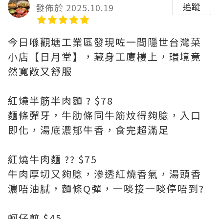
追蹤
發佈於 2025.10.19
今日喺觀塘工業區發現咗一間隱世台灣菜
小店【日月堂】，藏身工廈樓上，環境竟
然寬敞又舒服
紅燒半筋半肉麵 ? $78
麵條彈牙，牛肋條同牛筋炆得夠腍，入口
即化，湯底濃郁牛香，食完超滿足
紅燒牛肉麵 ?? $75
牛肉厚切又夠腍，滲透紅燒香氣，湯頭香
濃唔油膩，麵條Q彈，一啖接一啖停唔到?
蚵仔煎 $45