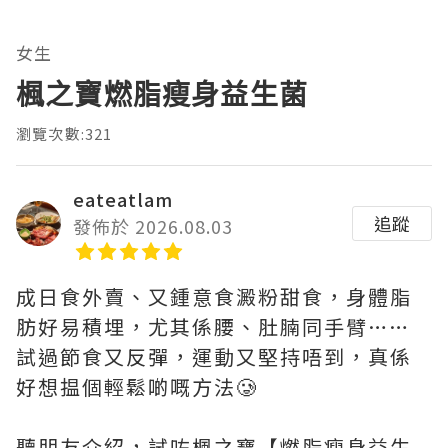
女生
楓之寶燃脂瘦身益生菌
瀏覽次數:321
eateatlam
追蹤
發佈於 2026.08.03
成日食外賣、又鍾意食澱粉甜食，身體脂
肪好易積埋，尤其係腰、肚腩同手臂……
試過節食又反彈，運動又堅持唔到，真係
好想揾個輕鬆啲嘅方法🥲
聽朋友介紹，試咗楓之寶【燃脂瘦身益生