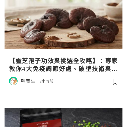
【靈芝孢子功效與挑選全攻略】：專家
教你4大免疫調節好處、破壁技術與挑
選秘訣
輕養生
2小時前