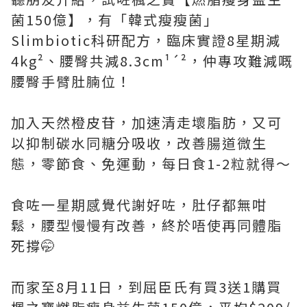
菌150億】，有「韓式瘦瘦菌」
Slimbiotic科研配方，臨床實證8星期減
4kg²、腰臀共減8.3cm¹´²，仲專攻難減嘅
腰臀手臂肚腩位！
加入天然橙皮苷，加速清走壞脂肪，又可
以抑制碳水同糖分吸收，改善腸道微生
態，零節食、免運動，每日食1-2粒就得～
食咗一星期感覺代謝好咗，肚仔都無咁
鬆，腰型慢慢有改善，終於唔使再同體脂
死撐🤭
而家至8月11日，到屈臣氏有買3送1購買