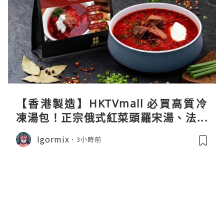
【香港製造】HKTVmall 必買高質冷
凍湯包！正宗俄式紅菜頭羅宋湯、法式
龍蝦濃湯與生酮膠原蛋白骨頭湯全攻略
Igormix
3小時前