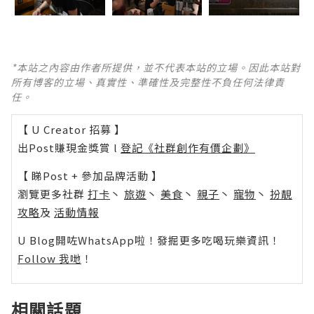
*本站之內容由作者所提供，並不代表本站的立場。因此本站對
所有博客的立場、真實性、準確性及完整性不負任何法律責
任。
【 U Creator 招募 】
出Post賺現金獎賞 l
登記《社群創作有價企劃》
【 睇Post + 參加品牌活動 】
瀏覽更多社群
打卡
丶
旅遊
丶
美食
丶
親子
丶
寵物
丶
扮靚
攻略
及
活動情報
U Blog開咗WhatsApp啦！發掘更多吃喝玩樂資訊！
Follow 我哋
！
相關話題