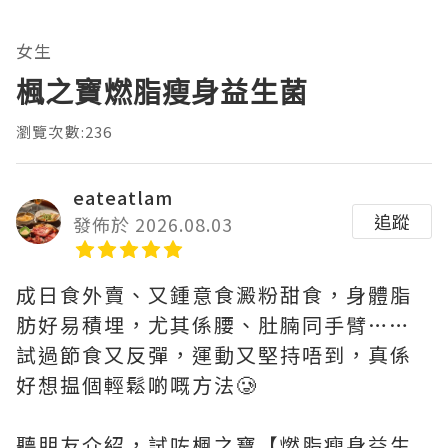
女生
楓之寶燃脂瘦身益生菌
瀏覽次數:236
eateatlam
追蹤
發佈於 2026.08.03
成日食外賣、又鍾意食澱粉甜食，身體脂
肪好易積埋，尤其係腰、肚腩同手臂……
試過節食又反彈，運動又堅持唔到，真係
好想揾個輕鬆啲嘅方法🥲
聽朋友介紹，試咗楓之寶【燃脂瘦身益生