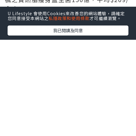
盒咋！
U Lifestyle 會使用Cookies來改善您的網站體驗，請確定
您同意接受本網站之
私隱政策和使用條款
才可繼續瀏覽。
想腸道健康，又輕鬆燃脂自然瘦📈 快啲去
我已閱讀及同意
全線屈臣氏入貨！
@adriengagnonhk
#楓之寶#燃脂瘦身益生菌#燃脂瘦身#韓國
瘦瘦菌#健腸益生菌150億
¹Jung, S. P. et al (2013). Korean
journal of family medicine, 34(2), 80
–89.
²Razmpoosh, E. et al (2020). Clinical