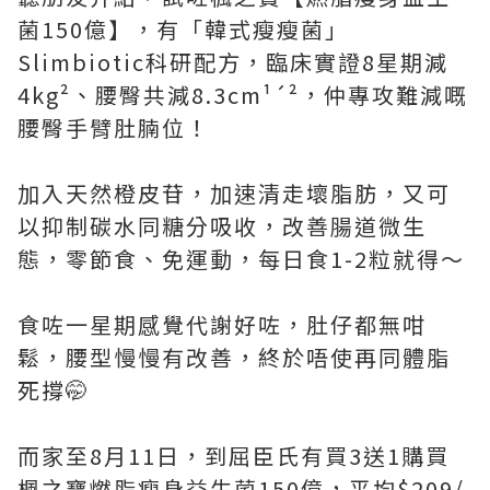
菌150億】，有「韓式瘦瘦菌」
Slimbiotic科研配方，臨床實證8星期減
4kg²、腰臀共減8.3cm¹´²，仲專攻難減嘅
腰臀手臂肚腩位！
加入天然橙皮苷，加速清走壞脂肪，又可
以抑制碳水同糖分吸收，改善腸道微生
態，零節食、免運動，每日食1-2粒就得～
食咗一星期感覺代謝好咗，肚仔都無咁
鬆，腰型慢慢有改善，終於唔使再同體脂
死撐🤭
而家至8月11日，到屈臣氏有買3送1購買
楓之寶燃脂瘦身益生菌150億，平均$209/