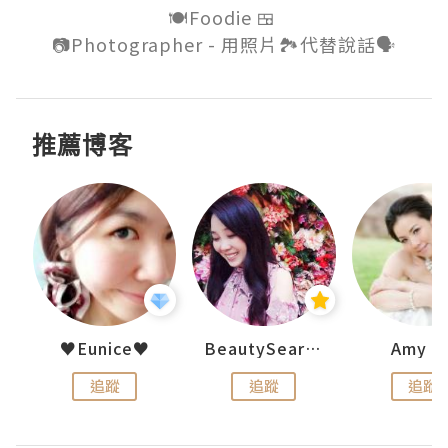
🍽Foodie 🍱 

推薦博客
h 夏沫
♥Eunice♥
BeautySearch
Amy N
追蹤
追蹤
追蹤