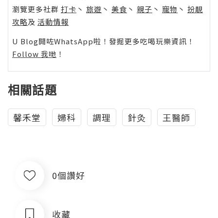
瀏覽更多社群
打卡
丶
旅遊
丶
美食
丶
親子
丶
寵物
丶
扮靚
攻略
及
活動情報
U Blog開咗WhatsApp啦！發掘更多吃喝玩樂資訊！
Follow 我哋
！
相關話題
馨禾堂
婦科
調理
針灸
王醫師
0個讚好
收藏