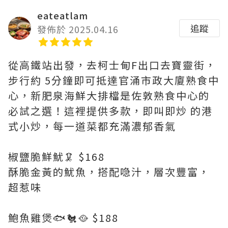
eateatlam
追蹤
發佈於 2025.04.16
從高鐵站出發，去柯士甸F出口去寶靈街，
步行約 5分鐘即可抵達官涌市政大廈熟食中
心，新肥泉海鮮大排檔是佐敦熟食中心的
必試之選！這裡提供多款，即叫即炒 的港
式小炒，每一道菜都充滿濃郁香氣
椒鹽脆鮮魷🦑 $168
酥脆金黃的魷魚，搭配喼汁，層次豐富，
超惹味
鮑魚雞煲🐟🐔🥘 $188