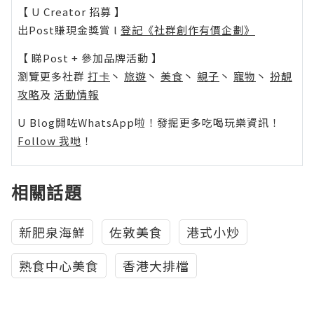
【 U Creator 招募 】
出Post賺現金獎賞 l
登記《社群創作有價企劃》
【 睇Post + 參加品牌活動 】
瀏覽更多社群
打卡
丶
旅遊
丶
美食
丶
親子
丶
寵物
丶
扮靚
攻略
及
活動情報
U Blog開咗WhatsApp啦！發掘更多吃喝玩樂資訊！
Follow 我哋
！
相關話題
新肥泉海鮮
佐敦美食
港式小炒
熟食中心美食
香港大排檔