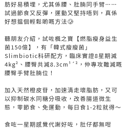
肪好易積埋，尤其係腰、肚腩同手臂……
試過節食又反彈，運動又堅持唔到，真係
好想揾個輕鬆啲嘅方法🥲
聽朋友介紹，試咗楓之寶【燃脂瘦身益生
菌150億】，有「韓式瘦瘦菌」
Slimbiotic科研配方，臨床實證8星期減
4kg²、腰臀共減8.3cm¹´²，仲專攻難減嘅
腰臀手臂肚腩位！
加入天然橙皮苷，加速清走壞脂肪，又可
以抑制碳水同糖分吸收，改善腸道微生
態，零節食、免運動，每日食1-2粒就得～
食咗一星期感覺代謝好咗，肚仔都無咁