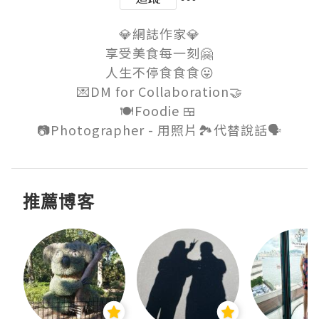
💎網誌作家💎

享受美食每一刻🤗

人生不停食食食😛

💌DM for Collaboration🤝

🍽Foodie 🍱 

推薦博客