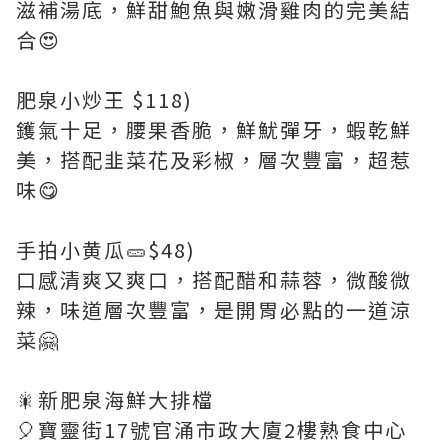
滋補湯底，鮮甜鮑魚與嫩滑雞肉的完美結
合😍
肥泉小炒王 $118)
鑊氣十足，腰果香脆，鮮魷彈牙，蝦乾鮮
美，搭配韭菜花及彩椒，層次豐富，超惹
味😋
手拍小黄瓜🥒$48)
口感清爽又爽口，搭配醋和蒜蓉，微酸微
辣，味道層次豐富，是開胃必點的一道涼
菜🤗
🎇新肥泉海鮮大排檔
🎈寶靈街17號官涌市政大廈2樓熟食中心