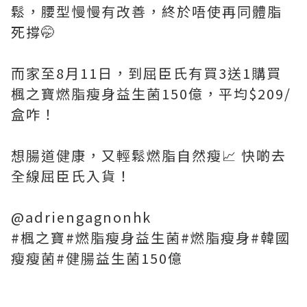
鬆，腰型慢慢有改善，終於唔使再同體脂
死撐🤭
而家至8月11日，到屈臣氏有買3送1購買
楓之寶燃脂瘦身益生菌150億，平均$209/
盒咋！
想腸道健康，又輕鬆燃脂自然瘦📈 快啲去
全線屈臣氏入貨！
@adriengagnonhk
#楓之寶#燃脂瘦身益生菌#燃脂瘦身#韓國
瘦瘦菌#健腸益生菌150億