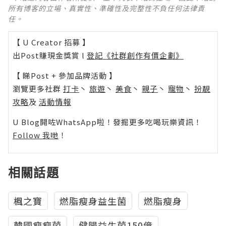
所有博客的立場、真實性、準確性及完整性不負任何法律責
任。
【 U Creator 招募 】
出Post賺現金獎賞 l
登記《社群創作有價企劃》
【 睇Post + 參加品牌活動 】
瀏覽更多社群
打卡
丶
旅遊
丶
美食
丶
親子
丶
寵物
丶
扮靚
攻略
及
活動情報
U Blog開咗WhatsApp啦！發掘更多吃喝玩樂資訊！
Follow 我哋
！
相關話題
楓之寶
燃脂瘦身益生菌
燃脂瘦身
韓國瘦瘦菌
健腸益生菌150億