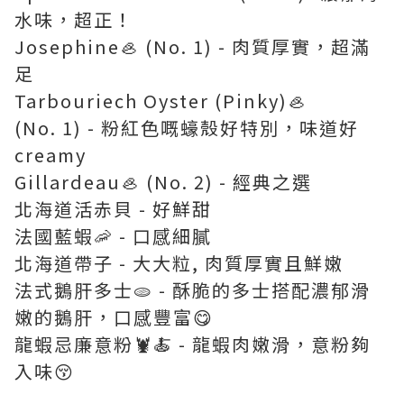
水味，超正！
Josephine🦪 (No. 1) - 肉質厚實，超滿
足
Tarbouriech Oyster (Pinky)🦪
(No. 1) - 粉紅色嘅蠔殼好特別，味道好
creamy
Gillardeau🦪 (No. 2) - 經典之選
北海道活赤貝 - 好鮮甜
法國藍蝦🦐 - 口感細膩
北海道帶子 - 大大粒, 肉質厚實且鮮嫩
法式鵝肝多士🫓 - 酥脆的多士搭配濃郁滑
嫩的鵝肝，口感豐富😋
龍蝦忌廉意粉🦞🍝 - 龍蝦肉嫩滑，意粉夠
入味😚