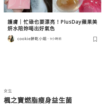
護膚｜忙碌也要漂亮！PlusDay蘋果美
妍水陪妳喝出好氣色
cookie餅乾小姐
9小時前
女生
楓之寶燃脂瘦身益生菌