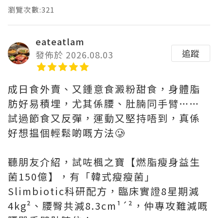
瀏覽次數:321
eateatlam
追蹤
發佈於 2026.08.03
成日食外賣、又鍾意食澱粉甜食，身體脂
肪好易積埋，尤其係腰、肚腩同手臂……
試過節食又反彈，運動又堅持唔到，真係
好想揾個輕鬆啲嘅方法🥲
聽朋友介紹，試咗楓之寶【燃脂瘦身益生
菌150億】，有「韓式瘦瘦菌」
Slimbiotic科研配方，臨床實證8星期減
4kg²、腰臀共減8.3cm¹´²，仲專攻難減嘅