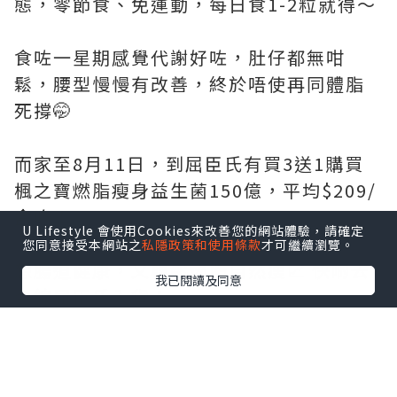
態，零節食、免運動，每日食1-2粒就得～
食咗一星期感覺代謝好咗，肚仔都無咁
鬆，腰型慢慢有改善，終於唔使再同體脂
死撐🤭
而家至8月11日，到屈臣氏有買3送1購買
楓之寶燃脂瘦身益生菌150億，平均$209/
盒咋！
U Lifestyle 會使用Cookies來改善您的網站體驗，請確定
您同意接受本網站之
私隱政策和使用條款
才可繼續瀏覽。
想腸道健康，又輕鬆燃脂自然瘦📈 快啲去
我已閱讀及同意
全線屈臣氏入貨！
@adriengagnonhk
#楓之寶#燃脂瘦身益生菌#燃脂瘦身#韓國