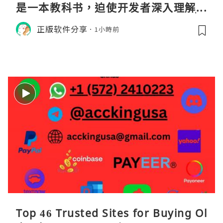
是一本教科书，迫使开发者深入理解JV
M的内存模型、垃圾回收机制和并发原
正版软件分享
1小時前
理。通过直观的可视化数据，它将抽象
的性能问题具象化为代码行号。对于一
名追求卓越的Java
Top 46 Trusted Sites for Buying Ol