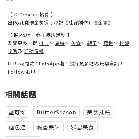
【 U Creator 招募 】
出Post賺現金獎賞 l
登記《社群創作有價企劃》
【 睇Post + 參加品牌活動 】
瀏覽更多社群
打卡
丶
旅遊
丶
美食
丶
親子
丶
寵物
丶
扮靚
攻略
及
活動情報
U Blog開咗WhatsApp啦！發掘更多吃喝玩樂資訊！
Follow 我哋
！
相關話題
鹽可頌
ButterSeason
美食推薦
麵包控
鹹香美味
邪惡美食