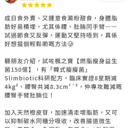
成日食外賣、又鍾意食澱粉甜食，身體脂
肪好易積埋，尤其係腰、肚腩同手臂……
試過節食又反彈，運動又堅持唔到，真係
好想揾個輕鬆啲嘅方法🥲
聽朋友介紹，試咗楓之寶【燃脂瘦身益生
菌150億】，有「韓式瘦瘦菌」
Slimbiotic科研配方，臨床實證8星期減
4kg²、腰臀共減8.3cm¹´²，仲專攻難減嘅
腰臀手臂肚腩位！
加入天然橙皮苷，加速清走壞脂肪，又可
以抑制碳水同糖分吸收，改善腸道微生