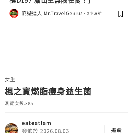
槤D197 貓山王無限任食！」
窮遊達人 Mr.TravelGenius
2小時前
女生
楓之寶燃脂瘦身益生菌
瀏覽次數:385
eateatlam
追蹤
發佈於 2026.08.03