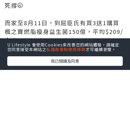
死撐🤭
而家至8月11日，到屈臣氏有買3送1購買
楓之寶燃脂瘦身益生菌150億，平均$209/
盒咋！
U Lifestyle 會使用Cookies來改善您的網站體驗，請確定
您同意接受本網站之
私隱政策和使用條款
才可繼續瀏覽。
想腸道健康，又輕鬆燃脂自然瘦📈 快啲去
我已閱讀及同意
全線屈臣氏入貨！
@adriengagnonhk
#楓之寶#燃脂瘦身益生菌#燃脂瘦身#韓國
瘦瘦菌#健腸益生菌150億
¹Jung, S. P. et al (2013). Korean