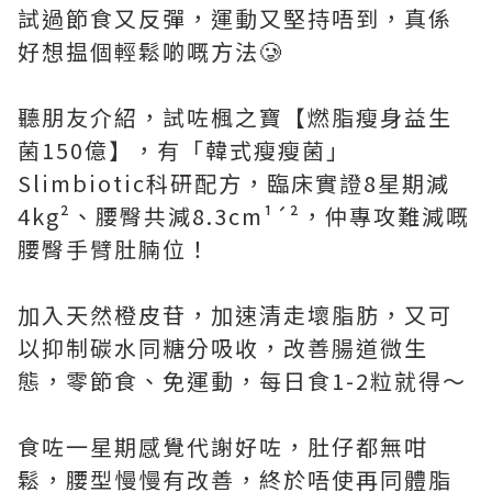
試過節食又反彈，運動又堅持唔到，真係
好想揾個輕鬆啲嘅方法🥲
聽朋友介紹，試咗楓之寶【燃脂瘦身益生
菌150億】，有「韓式瘦瘦菌」
Slimbiotic科研配方，臨床實證8星期減
4kg²、腰臀共減8.3cm¹´²，仲專攻難減嘅
腰臀手臂肚腩位！
加入天然橙皮苷，加速清走壞脂肪，又可
以抑制碳水同糖分吸收，改善腸道微生
態，零節食、免運動，每日食1-2粒就得～
食咗一星期感覺代謝好咗，肚仔都無咁
鬆，腰型慢慢有改善，終於唔使再同體脂