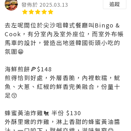
追蹤
發佈於 2025.03.13
去左呢間位於尖沙咀韓式餐廳叫Bingo &
Cook，有分室內及室外座位，而室外布帳
馬車的設計，營造出地道韓國街頭小吃的
氛圍😁
海鮮煎餅🍕$148
煎得恰到好處，外層香脆，內裡軟糯，魷
魚、大蔥、紅椒的鮮香完美融合，份量十
足😚
蜂蜜黃油炸雞🐔 半份 $130
外酥里嫩的炸雞，淋上香甜的蜂蜜黃油醬
汁，一口咬下，甜鹹交織，滋味無窮😋