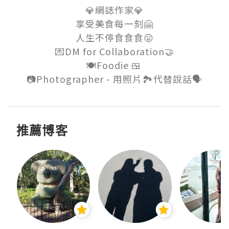
💎網誌作家💎

享受美食每一刻🤗

人生不停食食食😛

💌DM for Collaboration🤝

🍽Foodie 🍱 

推薦博客