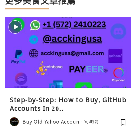
更多美食文章推薦
Step-by-Step: How to Buy, GitHub
Accounts In 20..
Buy Old Yahoo Accoun
9小時前