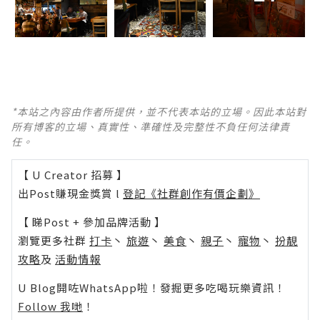
*本站之內容由作者所提供，並不代表本站的立場。因此本站對
所有博客的立場、真實性、準確性及完整性不負任何法律責
任。
【 U Creator 招募 】
出Post賺現金獎賞 l
登記《社群創作有價企劃》
【 睇Post + 參加品牌活動 】
瀏覽更多社群
打卡
丶
旅遊
丶
美食
丶
親子
丶
寵物
丶
扮靚
攻略
及
活動情報
U Blog開咗WhatsApp啦！發掘更多吃喝玩樂資訊！
Follow 我哋
！