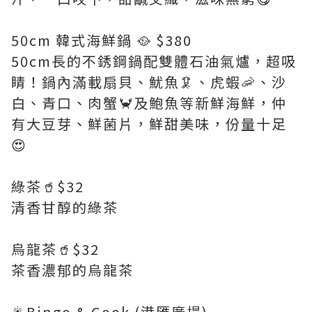
50cm 韓式海鮮鍋 🥘 $380
50cm長的不銹鋼鍋配雙體石油氣爐，超吸
睛！鍋內滿載扇貝、魷魚🦑、虎蝦🦐、沙
白、青口、肉蟹🦀及鮑魚等新鮮海鮮，仲
有大豆芽、鮮菌片，鮮甜美味，份量十足
😍
綠茶🥤$32
清香甘醇的綠茶
烏龍茶🥤$32
茶香濃郁的烏龍茶
🎇Bingo & Cook (港匯廣場)