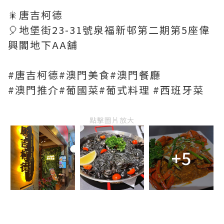
🎇唐吉柯德
🎈地堡街23-31號泉福新邨第二期第5座偉
興閣地下AA舖
#唐吉柯德#澳門美食#澳門餐廳
#澳門推介#葡國菜#葡式料理 #西班牙菜
點擊圖片放大
+5