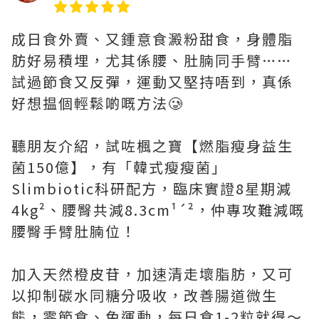
成日食外賣、又鍾意食澱粉甜食，身體脂
肪好易積埋，尤其係腰、肚腩同手臂……
試過節食又反彈，運動又堅持唔到，真係
好想揾個輕鬆啲嘅方法🥲
聽朋友介紹，試咗楓之寶【燃脂瘦身益生
菌150億】，有「韓式瘦瘦菌」
Slimbiotic科研配方，臨床實證8星期減
4kg²、腰臀共減8.3cm¹´²，仲專攻難減嘅
腰臀手臂肚腩位！
加入天然橙皮苷，加速清走壞脂肪，又可
以抑制碳水同糖分吸收，改善腸道微生
態，零節食、免運動，每日食1-2粒就得～