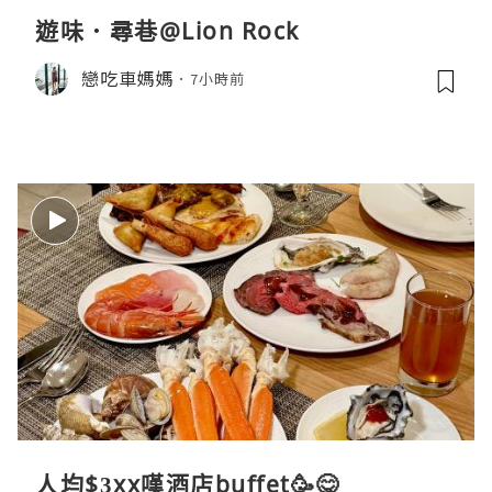
遊味．尋巷@Lion Rock
戀吃車媽媽
7小時前
人均$3xx嘆酒店buffet🥳😋