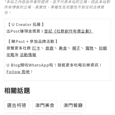
*本站之內容由作者所提供，並不代表本站的立場。因此本站對
所有博客的立場、真實性、準確性及完整性不負任何法律責
任。
【 U Creator 招募 】
出Post賺現金獎賞 l
登記《社群創作有價企劃》
【 睇Post + 參加品牌活動 】
瀏覽更多社群
打卡
丶
旅遊
丶
美食
丶
親子
丶
寵物
丶
扮靚
攻略
及
活動情報
U Blog開咗WhatsApp啦！發掘更多吃喝玩樂資訊！
Follow 我哋
！
相關話題
唐吉柯德
澳門美食
澳門餐廳