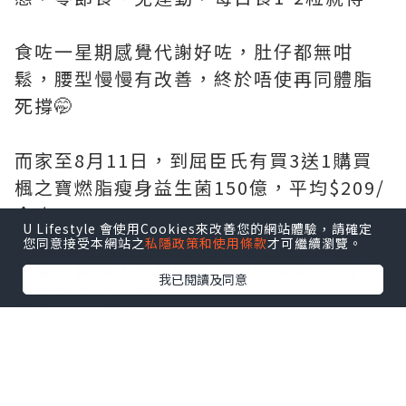
食咗一星期感覺代謝好咗，肚仔都無咁
鬆，腰型慢慢有改善，終於唔使再同體脂
死撐🤭
而家至8月11日，到屈臣氏有買3送1購買
楓之寶燃脂瘦身益生菌150億，平均$209/
盒咋！
U Lifestyle 會使用Cookies來改善您的網站體驗，請確定
您同意接受本網站之
私隱政策和使用條款
才可繼續瀏覽。
想腸道健康，又輕鬆燃脂自然瘦📈 快啲去
我已閱讀及同意
全線屈臣氏入貨！
@adriengagnonhk
#楓之寶#燃脂瘦身益生菌#燃脂瘦身#韓國
瘦瘦菌#健腸益生菌150億