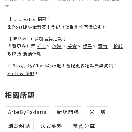
任。
【 U Creator 招募 】
出Post賺現金獎賞 l
登記《社群創作有價企劃》
【 睇Post + 參加品牌活動 】
瀏覽更多社群
打卡
丶
旅遊
丶
美食
丶
親子
丶
寵物
丶
扮靚
攻略
及
活動情報
U Blog開咗WhatsApp啦！發掘更多吃喝玩樂資訊！
Follow 我哋
！
相關話題
ArteByPadaria
新店開張
又一城
創意甜點
法式甜點
美食分享