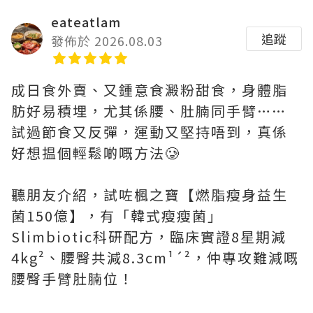
eateatlam
追蹤
發佈於 2026.08.03
成日食外賣、又鍾意食澱粉甜食，身體脂
肪好易積埋，尤其係腰、肚腩同手臂……
試過節食又反彈，運動又堅持唔到，真係
好想揾個輕鬆啲嘅方法🥲
聽朋友介紹，試咗楓之寶【燃脂瘦身益生
菌150億】，有「韓式瘦瘦菌」
Slimbiotic科研配方，臨床實證8星期減
4kg²、腰臀共減8.3cm¹´²，仲專攻難減嘅
腰臀手臂肚腩位！