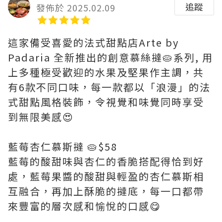
追蹤
發佈於 2025.02.09
這家備受喜愛的法式甜點店Arte by
Padaria 全新推出的創意慕絲撻🥧系列, 用
上多種極受歡迎的水果及堅果作主調，共
有6款不同口味，每一款都以「浪漫」的法
式甜點風格裝飾，令視覺和味覺同時享受
到無限美感😍
藍莓杏仁慕斯撻 🥧$58
藍莓的酸甜味與杏仁的香脆搭配得恰到好
處，藍莓果醬的酸甜與輕盈的杏仁慕斯相
互融合，再加上酥脆的撻底，每一口都帶
來豐富的層次感和愉悅的口感😋