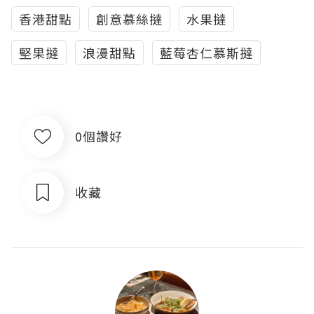
香港甜點
創意慕絲撻
水果撻
堅果撻
浪漫甜點
藍莓杏仁慕斯撻
0個讚好
收藏