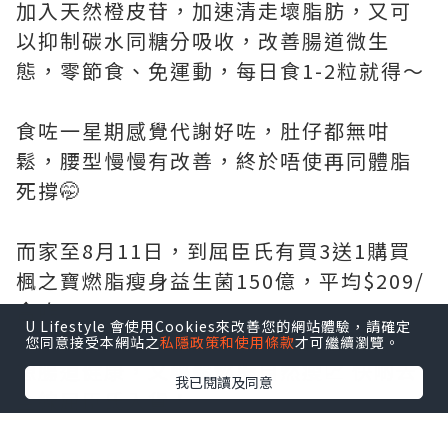
加入天然橙皮苷，加速清走壞脂肪，又可
以抑制碳水同糖分吸收，改善腸道微生
態，零節食、免運動，每日食1-2粒就得～
食咗一星期感覺代謝好咗，肚仔都無咁
鬆，腰型慢慢有改善，終於唔使再同體脂
死撐🤭
而家至8月11日，到屈臣氏有買3送1購買
楓之寶燃脂瘦身益生菌150億，平均$209/
盒咋！
U Lifestyle 會使用Cookies來改善您的網站體驗，請確定
您同意接受本網站之
私隱政策和使用條款
才可繼續瀏覽。
想腸道健康，又輕鬆燃脂自然瘦📈 快啲去
我已閱讀及同意
全線屈臣氏入貨！