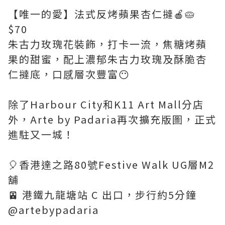
【唯一的愛】法式反烤蘋果杏仁撻🍎🥧
$70
朱古力玫瑰花裝飾，打卡一流，焦糖烤蘋
果的甜蜜，配上濃郁朱古力玫瑰及酥脆杏
仁撻底，口感層次豐富😶
除了Harbour City和K11 Art Mall分店
外，Arte by Padaria再次擴充版圖，正式
進駐又一城！
🎈香港達之路80號Festive Walk UG層M2
舖
🚈 港鐵九龍塘站 C 出口，步行約5分鐘
@artebypadaria