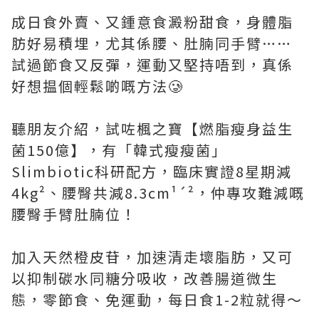
成日食外賣、又鍾意食澱粉甜食，身體脂
肪好易積埋，尤其係腰、肚腩同手臂……
試過節食又反彈，運動又堅持唔到，真係
好想揾個輕鬆啲嘅方法🥲
聽朋友介紹，試咗楓之寶【燃脂瘦身益生
菌150億】，有「韓式瘦瘦菌」
Slimbiotic科研配方，臨床實證8星期減
4kg²、腰臀共減8.3cm¹´²，仲專攻難減嘅
腰臀手臂肚腩位！
加入天然橙皮苷，加速清走壞脂肪，又可
以抑制碳水同糖分吸收，改善腸道微生
態，零節食、免運動，每日食1-2粒就得～