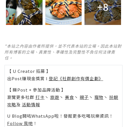
+8
*本站之內容由作者所提供，並不代表本站的立場。因此本站對
所有博客的立場、真實性、準確性及完整性不負任何法律責
任。
【 U Creator 招募 】
出Post賺現金獎賞 l
登記《社群創作有價企劃》
【 睇Post + 參加品牌活動 】
瀏覽更多社群
打卡
丶
旅遊
丶
美食
丶
親子
丶
寵物
丶
扮靚
攻略
及
活動情報
U Blog開咗WhatsApp啦！發掘更多吃喝玩樂資訊！
Follow 我哋
！