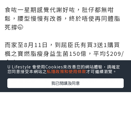
食咗一星期感覺代謝好咗，肚仔都無咁
鬆，腰型慢慢有改善，終於唔使再同體脂
死撐🤭
而家至8月11日，到屈臣氏有買3送1購買
楓之寶燃脂瘦身益生菌150億，平均$209/
盒咋！
U Lifestyle 會使用Cookies來改善您的網站體驗，請確定
您同意接受本網站之
私隱政策和使用條款
才可繼續瀏覽。
想腸道健康，又輕鬆燃脂自然瘦📈 快啲去
我已閱讀及同意
全線屈臣氏入貨！
@adriengagnonhk
#楓之寶#燃脂瘦身益生菌#燃脂瘦身#韓國
瘦瘦菌#健腸益生菌150億