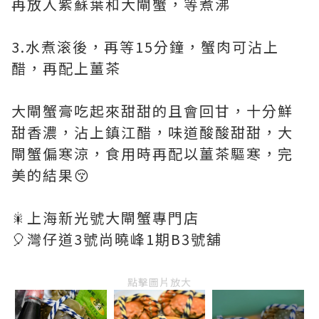
再放入紫蘇葉和大閘蟹，等煮沸
3.水煮滚後，再等15分鐘，蟹肉可沾上
醋，再配上薑茶
大閘蟹膏吃起來甜甜的且會回甘，十分鮮
甜香濃，沾上鎮江醋，味道酸酸甜甜，大
閘蟹偏寒涼，食用時再配以薑茶驅寒，完
美的結果😚
🎇上海新光號大閘蟹專門店
🎈灣仔道3號尚曉峰1期B3號舖
點擊圖片放大