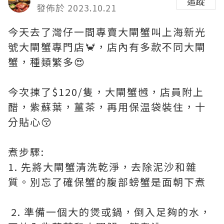
追蹤
發佈於 2023.10.21
今天去了灣仔一間專賣大閘蟹叫上海新光
號大閘蟹專門店🦀，店內有多款不同大閘
蟹，種類繁多😍
今次揀了$120/隻，大閘蟹乸，店員附上
醋，紫蘇葉，薑茶，再用保温袋裝住，十
分貼心😚
煮步驟:
1. 先將大閘蟹清洗乾淨，去除泥沙和雜
質。別忘了確保蟹的腹部螃蟹是面朝下煮
2. 準備一個大的煲或鍋，倒入足夠的水，