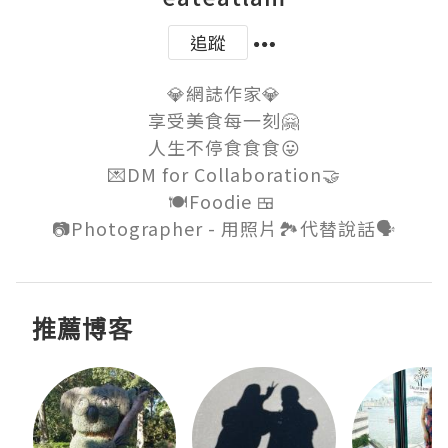
追蹤
💎網誌作家💎

享受美食每一刻🤗

人生不停食食食😛

💌DM for Collaboration🤝

🍽Foodie 🍱 

推薦博客