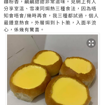
麵粉香，鹹鹹甜甜非常滋味。見網上有人
分享室溫、雪凍同焗熱三種食法，因為唔
知會唔會/幾時再食，我三種都試過，個人
最鍾意熱食，外層焗到卜卜脆，入面半流
心，係幾有驚喜。