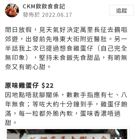
CKM飲飲食食記
追蹤
發佈於 2022.06.17
閒日放假，見天氣好決定萬里長征去鶴咀
郊遊，出發前先喺東大街附近醫肚。另一
半話我上次已提過想食雞蛋仔（自己完全
無印象），堅持未食飯先食甜品，有啲無
奈又有啲心甜。
原味雞蛋仔 $22
因地點唔就腳關係，數數手指應有七、八
年無食；等咗大約十分鐘到手，雞蛋仔飽
滿，每一粒都外脆內軟，蛋味香濃唔過
甜。