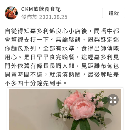
CKM飲飲食食記
追蹤
發佈於 2021.08.25
自從得知嘉多利係良心小店後，間唔中都
會幫襯支持一下。無論鬆餅、鳳梨酥定迷
你麵包系列，全部有水準，食得出師傳嘅
用心。是日早早食完晚餐，途經嘉多利見
門外依舊有條長長嘅人龍，見距離布甸包
開賣時間不遠，就湊湊熱鬧，最後等咗差
不多四十分鐘先到手。