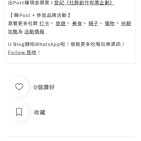
出Post賺現金獎賞 l
登記《社群創作有價企劃》
【 睇Post + 參加品牌活動 】
瀏覽更多社群
打卡
丶
旅遊
丶
美食
丶
親子
丶
寵物
丶
扮靚
攻略
及
活動情報
U Blog開咗WhatsApp啦！發掘更多吃喝玩樂資訊！
Follow 我哋
！
0個讚好
收藏