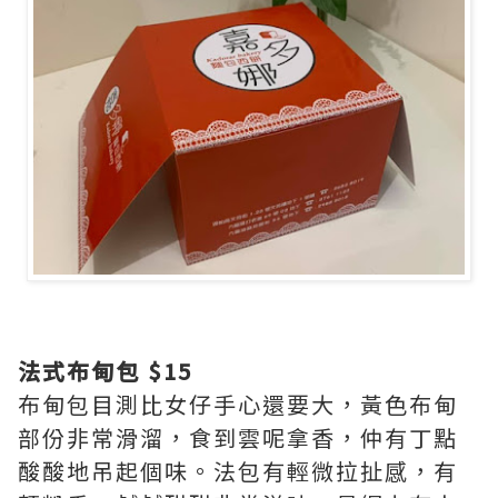
法式布甸包 $15
布甸包目測比女仔手心還要大，黃色布甸
部份非常滑溜，食到雲呢拿香，仲有丁點
酸酸地吊起個味。法包有輕微拉扯感，有