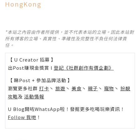
HongKong
*本站之內容由作者所提供，並不代表本站的立場。因此本站對
所有博客的立場、真實性、準確性及完整性不負任何法律責
任。
【 U Creator 招募 】
出Post賺現金獎賞 l
登記《社群創作有價企劃》
【 睇Post + 參加品牌活動 】
瀏覽更多社群
打卡
丶
旅遊
丶
美食
丶
親子
丶
寵物
丶
扮靚
攻略
及
活動情報
U Blog開咗WhatsApp啦！發掘更多吃喝玩樂資訊！
Follow 我哋
！