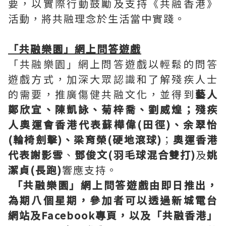
要，以實際行動鼓勵及支持《共融香港》
活動，將共融理念於生活當中實踐。
「共融樂園」網上問答遊戲
「共融樂園」網上問答遊戲以輕鬆的問答
遊戲方式，加深大眾認識和了解殘疾人士
的需要，推廣傷健共融文化，並得到
藝人
鄭欣宜、陳凱詠、菊梓喬、劉威煌；殘疾
人奧運會香港代表蘇樺偉(田徑)、余翠怡
(輪椅劍擊)、梁育榮(硬地滾球)
；
奧運香港
代表謝影雪
、
鄧俊文(羽毛球混合雙打)
及
姚
潔貞(長跑)
響應支持。
「共融樂園」網上問答遊戲由即日推出，
為期八個星期，參加者可以透過新城電台
網站及Facebook專頁，以及「共融香港」