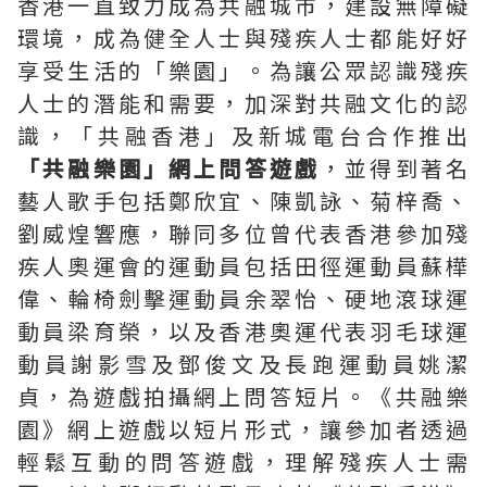
香港一直致力成為共融城市，建設無障礙
環境，成為健全人士與殘疾人士都能好好
享受生活的「樂園」。為讓公眾認識殘疾
人士的潛能和需要，加深對共融文化的認
識，「共融香港」及新城電台合作推出
「共融樂園」網上問答遊戲
，並得到著名
藝人歌手包括鄭欣宜、陳凱詠、菊梓喬、
劉威煌響應，聯同多位曾代表香港參加殘
疾人奧運會的運動員包括田徑運動員蘇樺
偉、輪椅劍擊運動員余翠怡、硬地滾球運
動員梁育榮，以及香港奧運代表羽毛球運
動員謝影雪及鄧俊文及長跑運動員姚潔
貞，為遊戲拍攝網上問答短片。《共融樂
園》網上遊戲以短片形式，讓參加者透過
輕鬆互動的問答遊戲，理解殘疾人士需