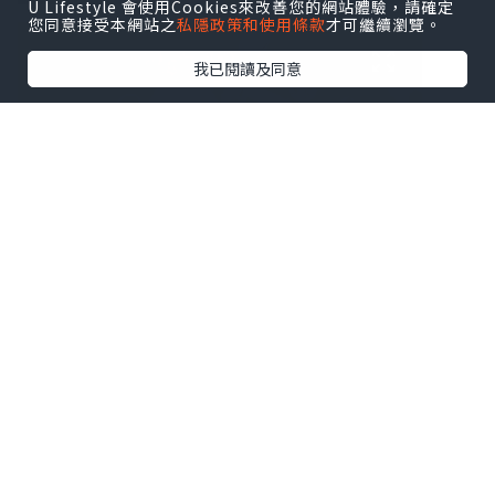
U Lifestyle 會使用Cookies來改善您的網站體驗，請確定
您同意接受本網站之
私隱政策和使用條款
才可繼續瀏覽。
我已閱讀及同意
旺角朗豪坊與迪士尼合作舉行為期兩個多
月的
DISNEY POP-UP SUMMER夏日超級
限定店
召喚粉絲最後血拼及打卡留念！由
即日起至9月1日，朗豪坊與迪士尼
以百貨