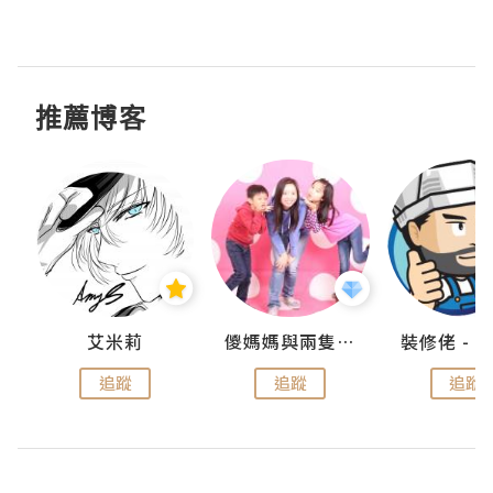
推薦博客
點滴
艾米莉
儍媽媽與兩隻小魔怪之家
追蹤
追蹤
追蹤