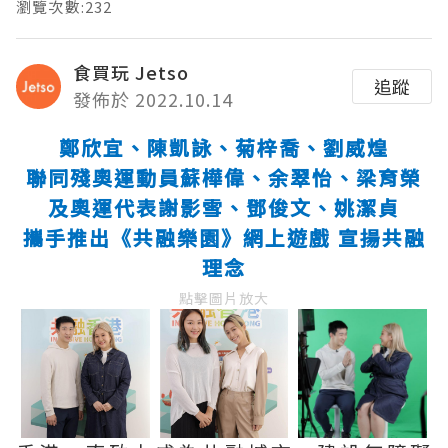
瀏覽次數:232
食買玩 Jetso
追蹤
發佈於 2022.10.14
鄭欣宜、陳凱詠、菊梓喬、劉威煌
聯同殘奧運動員蘇樺偉、余翠怡、梁育榮
及奧運代表謝影雪、鄧俊文、姚潔貞
攜手推出《共融樂園》網上遊戲 宣揚共融
理念
點擊圖片放大