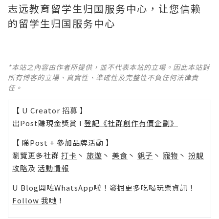
志远教育留学生归国服务中心，让您信赖
的留学生归国服务中心
*本站之內容由作者所提供，並不代表本站的立場。因此本站對
所有博客的立場、真實性、準確性及完整性不負任何法律責
任。
【 U Creator 招募 】
出Post賺現金獎賞 l
登記《社群創作有價企劃》
【 睇Post + 參加品牌活動 】
瀏覽更多社群
打卡
丶
旅遊
丶
美食
丶
親子
丶
寵物
丶
扮靚
攻略
及
活動情報
U Blog開咗WhatsApp啦！發掘更多吃喝玩樂資訊！
Follow 我哋
！