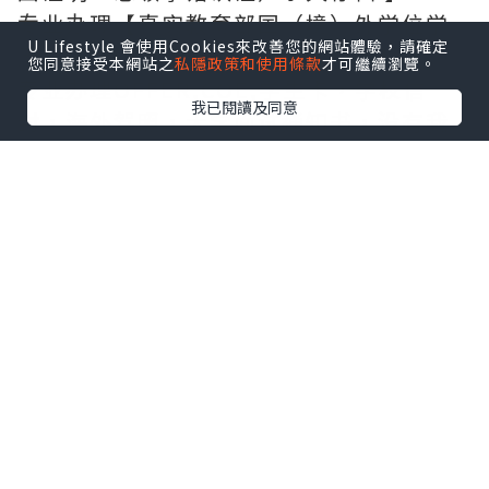
专业办理【真实教育部国（境）外学位学
U Lifestyle 會使用Cookies來改善您的網站體驗，請確定
历认证，网上可查，真实永久存档】
您同意接受本網站之
私隱政策和使用條款
才可繼續瀏覽。
专业办理OFFER,COE,学生卡，学校信
我已閱讀及同意
封，海外驾照，大学面试通知书，没有我
们办不到，只有您想不到
您的所需，我们的专注，志远教育急您之
所急，需您之所需！！
QQ/微信:250170396 Email：
250170396@qq.com 联系人：Tommy
版权归志远教育金牌顾问Tommy所有，除
非授权，谢绝转载！
——————实力篇
志远教育拥有多位海外归来的专业学历学
位咨询顾问，他们或许是您的校友，能够
为您提供一对一专业咨询服务，可电话，