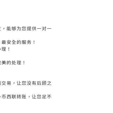
友，能够为您提供一对一
，最安全的服务！
办理！
！
完美的处理！
面交易，让您没有后顾之
外币西联转账，让您足不