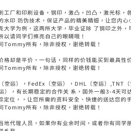
刷工厂和印刷设备，钢印，激凸，凹凸，激光标，
的水印 防伪技术，保证产品的精美精细，让您内心
克大学为例，这两所大学，毕业证除 了钢印之外，
所以请同学们擦亮自己的眼睛哦！
问Tommy所有，除非授权，谢绝转载！
价格却是平价，一句话，同样的价钱能买到最具性
问Tommy所有，除非授权，谢绝转载！
（空运），FedEx（空运），DHL（空运）,TNT
运），有长期稳定的合作关 系，国外一般3-4天
上追踪定位，，让您所需的资料安全、快捷的送达您的
问Tommy所有，除非授权，谢绝转载！
当地代理人员，如果你有业余时间，或者你有同学
联系我