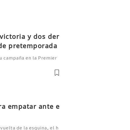
victoria y dos der
 de pretemporada
 su campaña en la Premier
 el equipo aún se enfrent
 Las Camisetas de fútbol
ra empatar ante e
vuelta de la esquina, el h