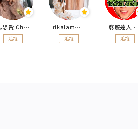
思思賢 ChillMyBabe
rikalammm
窮遊達人 Mr.TravelGe
追蹤
追蹤
追蹤