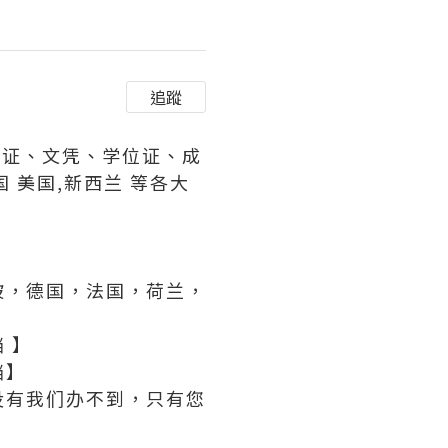
追蹤
历认证、文凭、学位证、成
国 美国,新西兰 等各大
坡，德国，法国，荷兰，
 】
档】
，没有我们办不到，只有您