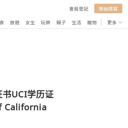
會員登記
開始撰寫
食
旅遊
女生
玩樂
親子
生活
寵物
行山
更多
打卡
历证书UCI学历证
lifornia