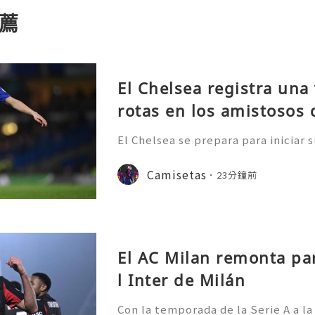
薦
El Chelsea registra una 
rotas en los amistosos
El Chelsea se prepara para iniciar
League a finales de agosto, aunque
a a numerosos asuntos pendientes.
Camisetas
23分鐘前
baratas de la nueva tem
El AC Milan remonta pa
l Inter de Milán
Con la temporada de la Serie A a la 