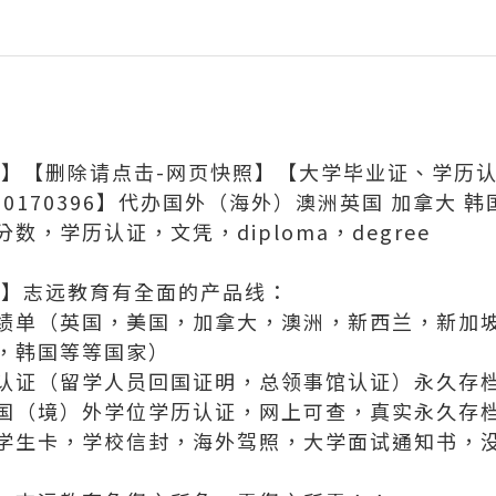
0396】【删除请点击-网页快照】【大学毕业证、学
50170396】代办国外（海外）澳洲英国 加拿大 韩
，学历认证，文凭，diploma，degree
396】志远教育有全面的产品线：
绩单（英国，美国，加拿大，澳洲，新西兰，新加
，韩国等等国家）
认证（留学人员回国证明，总领事馆认证）永久存档
国（境）外学位学历认证，网上可查，真实永久存
OE,学生卡，学校信封，海外驾照，大学面试通知书