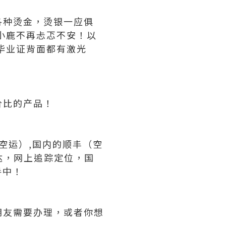
各种烫金，烫银一应俱
小鹿不再忐忑不安！以
毕业证背面都有激光
价比的产品！
（空运）,国内的顺丰（空
可达，网上追踪定位，国
手中！
朋友需要办理，或者你想