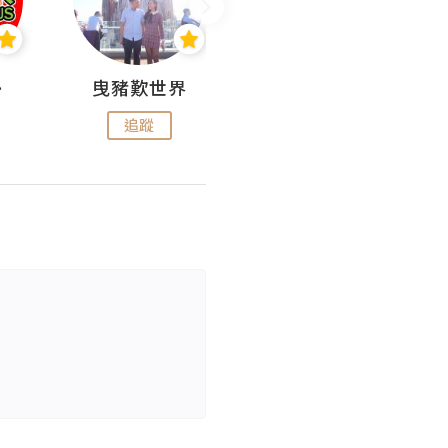
nius
曳豬歎世界
Koalascities (^O^)! @ UTravel
追蹤
追蹤