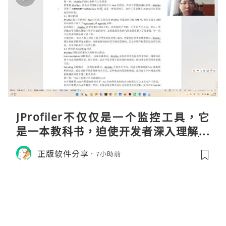
JProfiler不仅仅是一个监控工具，它
是一本教科书，迫使开发者深入理解JV
M的内存模型、垃圾回收机制和并发原
正版软件分享
7小時前
理。通过直观的可视化数据，它将抽象
的性能问题具象化为代码行号。对于一
名追求卓越的Java