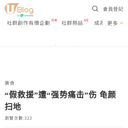
會員登記
社群創作有價企劃
社群熱話
成為U Creato
更多
美食
“假救援”遭“强势痛击”伤 龟颜
扫地
瀏覽次數:323