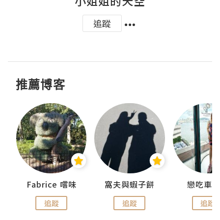
小姐姐的天空
追蹤
推薦博客
Fabrice 嚐味
窩夫與蝦子餅
戀吃車
追蹤
追蹤
追蹤