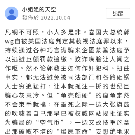
小姐姐的天空
追蹤
發佈於 2022.10.04
凡铜不可照，小人多是非。喜国大总统郭
wg自被美国法庭判定其藐视法庭罪以来，
持续通过各种巧言诡骗来企图蒙骗法庭予
以逃避巨额罚款追缴，狡诈嘴脸让人闻之
作呕。然不论郭教主如何作奸犯科、扭曲
事实，都无法避免被司法部门和各路砸锅
人士穷追猛打，让本就孤注一掷的世纪巨
骗心灰意冷。但“龟壳颇硬”的瘟龟定然
不会束手就擒，在垂死之际一边大张旗鼓
的吹嘘着自己那早已被权威网站揭批证实
为骗局的“空气币”，一边又故技重施拿
出那破败不堪的“爆尿革命”妄想绝地求