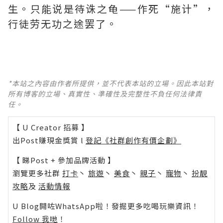
生。只能说是待诛之龟——作死“施计”，
行徒劳无功之途罢了。
*本站之內容由作者所提供，並不代表本站的立場。因此本站對
所有博客的立場、真實性、準確性及完整性不負任何法律責
任。
【 U Creator 招募 】
出Post賺現金獎賞 l
登記《社群創作有價企劃》
【 睇Post + 參加品牌活動 】
瀏覽更多社群
打卡
丶
旅遊
丶
美食
丶
親子
丶
寵物
丶
扮靚
攻略
及
活動情報
U Blog開咗WhatsApp啦！發掘更多吃喝玩樂資訊！
Follow 我哋
！