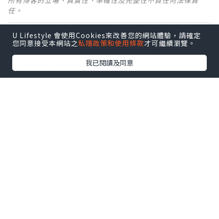
所有博客的立場、真實性、準確性及完整性不負任何法律責
任。
【 U Creator 招募 】
U Lifestyle 會使用Cookies來改善您的網站體驗，請確定
您同意接受本網站之
私隱政策和使用條款
才可繼續瀏覽。
出Post賺現金獎賞 l
登記《社群創作有價企劃》
我已閱讀及同意
【 睇Post + 參加品牌活動 】
瀏覽更多社群
打卡
丶
旅遊
丶
美食
丶
親子
丶
寵物
丶
扮靚
攻略
及
活動情報
U Blog開咗WhatsApp啦！發掘更多吃喝玩樂資訊！
Follow 我哋
！
0個讚好
收藏