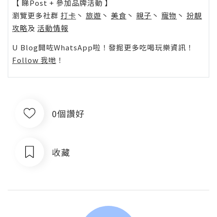
【 睇Post + 參加品牌活動 】
瀏覽更多社群
打卡
丶
旅遊
丶
美食
丶
親子
丶
寵物
丶
扮靚
攻略
及
活動情報
U Blog開咗WhatsApp啦！發掘更多吃喝玩樂資訊！
Follow 我哋
！
0個讚好
收藏