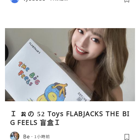
Ｉ 🍌の 52 Toys FLABJACKS THE BI
G FEELS 盲盒Ｉ
Be
1小時前