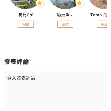
)
高比C🐒
豹紋魚💦
追蹤
追蹤
追蹤
發表評論
登入
發表評論