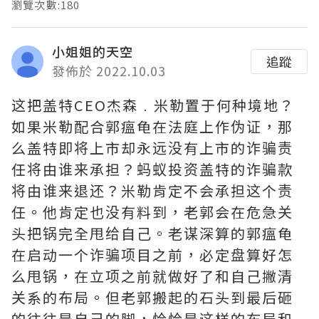
瀏覽次數:180
小姐姐的天空
追蹤
發佈於 2022.10.03
这把盖特CEO杰森﹒米勒置于何种境地？
如果米勒配合郭瘟龟在法庭上作伪证，那
么盖特即将上市却永远没有上市的诈骗责
任将由谁来承担？蚂蚁投资盖特的诈骗款
将由谁来退还？米勒肯定不会承担这个责
任。他肯定也没有料到，老郭会在危急关
头把锅完全甩给自己。老谋深算的郭瘟龟
在启动一个诈骗项目之前，必定盘算好怎
么甩锅，在立项之前就做好了和自己撇清
关系的布局。但老郭搬起的石头到最后砸
的往往是自己的脚，恰恰是这样的布局和