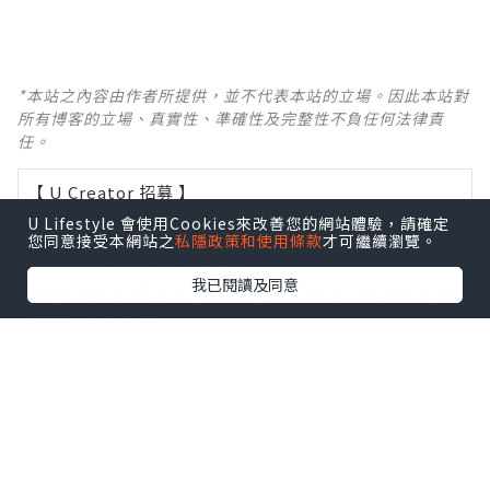
*本站之內容由作者所提供，並不代表本站的立場。因此本站對
所有博客的立場、真實性、準確性及完整性不負任何法律責
任。
【 U Creator 招募 】
出Post賺現金獎賞 l
登記《社群創作有價企劃》
U Lifestyle 會使用Cookies來改善您的網站體驗，請確定
您同意接受本網站之
私隱政策和使用條款
才可繼續瀏覽。
【 睇Post + 參加品牌活動 】
我已閱讀及同意
瀏覽更多社群
打卡
丶
旅遊
丶
美食
丶
親子
丶
寵物
丶
扮靚
攻略
及
活動情報
U Blog開咗WhatsApp啦！發掘更多吃喝玩樂資訊！
Follow 我哋
！