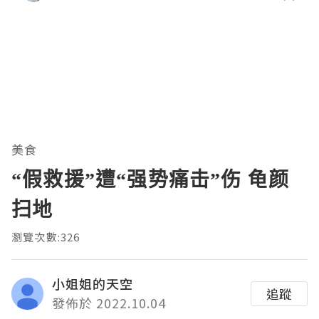
美食
“假救援”遭“强势痛击”伤 龟颜
扫地
瀏覽次數:326
小姐姐的天空
追蹤
發佈於 2022.10.04