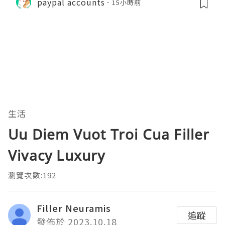
paypal accounts
15小時前
生活
Uu Diem Vuot Troi Cua Filler
Vivacy Luxury
瀏覽次數:192
Filler Neuramis
追蹤
發佈於 2023.10.18