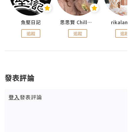
urnal
魚堅日記
思思賢 ChillMyBabe
rikala
追蹤
追蹤
追蹤
發表評論
登入
發表評論