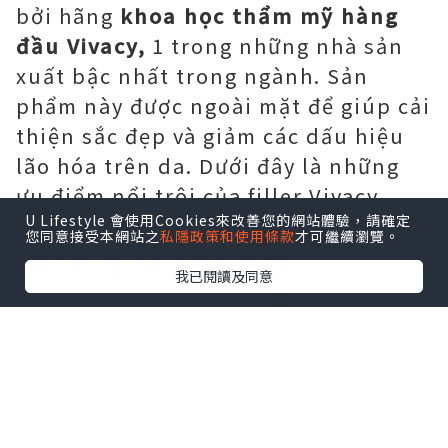
bởi hãng
khoa học thẩm mỹ hàng
đầu Vivacy,
1 trong những nhà sản
xuất bậc nhất trong ngành. Sản
phẩm này được ngoài mặt để giúp cải
thiện sắc đẹp và giảm các dấu hiệu
lão hóa trên da. Dưới đây là những
ưu điểm nổi trội của filler Vivacy
U Lifestyle 會使用Cookies來改善您的網站體驗，請確定
Luxury:
您同意接受本網站之
私隱政策和使用條款
才可繼續瀏覽。
Hiệu quả kéo dài:
我已閱讀及同意
một trong những ưu điểm đặc sắc
của filler Vivacy Luxury là hiệu
quả
kéo dài lâu dài.
Sản phẩm này
được vun đắp mang
khoa học đương
đại
giúp duy trì kết quả phải chăng