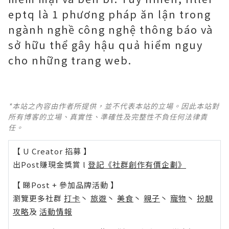
eptq là 1 phương pháp ăn lận trong
ngành nghề công nghệ thông báo và
sở hữu thể gây hậu quả hiểm nguy
cho những trang web.
*本站之內容由作者所提供，並不代表本站的立場。因此本站對
所有博客的立場、真實性、準確性及完整性不負任何法律責
任。
【 U Creator 招募 】
出Post賺現金獎賞 l
登記《社群創作有價企劃》
【 睇Post + 參加品牌活動 】
瀏覽更多社群
打卡
丶
旅遊
丶
美食
丶
親子
丶
寵物
丶
扮靚
攻略
及
活動情報