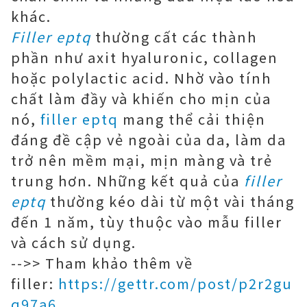
khác.
Filler eptq
thường cất các thành
phần như axit hyaluronic, collagen
hoặc polylactic acid. Nhờ vào tính
chất làm đầy và khiến cho mịn của
nó,
filler eptq
mang thể cải thiện
đáng đề cập vẻ ngoài của da, làm da
trở nên mềm mại, mịn màng và trẻ
trung hơn. Những kết quả của
filler
eptq
thường kéo dài từ một vài tháng
đến 1 năm, tùy thuộc vào mẫu filler
và cách sử dụng.
-->> Tham khảo thêm về
filler:
https://gettr.com/post/p2r2gu
q97a6