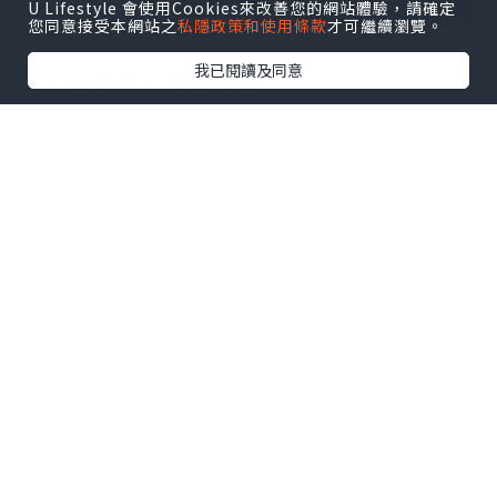
U Lifestyle 會使用Cookies來改善您的網站體驗，請確定
您同意接受本網站之
私隱政策和使用條款
才可繼續瀏覽。
我已閱讀及同意
一入坐就送上多款前菜
有泡菜、芽菜海帶、酸蘿蔔
沙律、豆角薯蓉、生菜
仲有免費添加芝士粟米及爐邊蛋