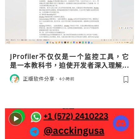
JProfiler不仅仅是一个监控工具，它
是一本教科书，迫使开发者深入理解JV
M的内存模型、垃圾回收机制和并发原
正版软件分享
4小時前
理。通过直观的可视化数据，它将抽象
的性能问题具象化为代码行号。对于一
名追求卓越的Java