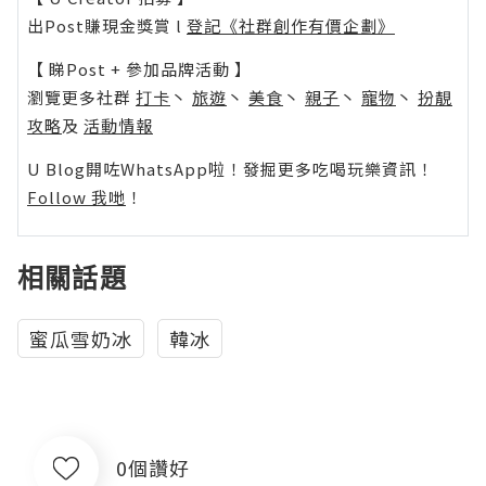
出Post賺現金獎賞 l
登記《社群創作有價企劃》
【 睇Post + 參加品牌活動 】
瀏覽更多社群
打卡
丶
旅遊
丶
美食
丶
親子
丶
寵物
丶
扮靚
攻略
及
活動情報
U Blog開咗WhatsApp啦！發掘更多吃喝玩樂資訊！
Follow 我哋
！
相關話題
蜜瓜雪奶冰
韓冰
0個讚好