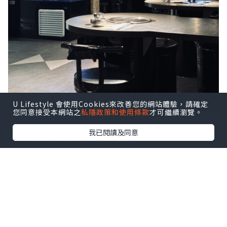
U Lifestyle 會使用Cookies來改善您的網站體驗，請確定
您同意接受本網站之
私隱政策和使用條款
才可繼續瀏覽。
我已閱讀及同意
一入坐就送上多款前菜
有泡菜、芽菜海帶、酸蘿蔔
沙律、豆角薯蓉、生菜
仲有免費添加芝士粟米及爐邊蛋