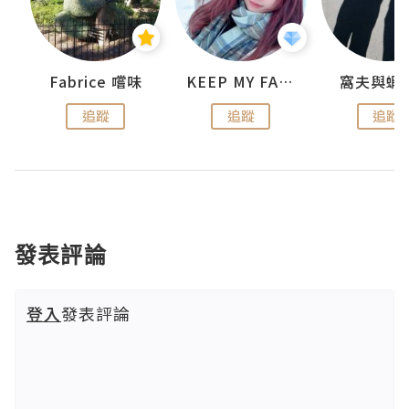
Fabrice 嚐味
KEEP MY FAITH
窩夫與蝦
追蹤
追蹤
追蹤
發表評論
登入
發表評論