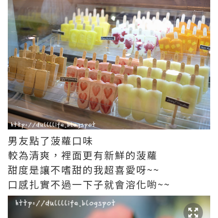
男友點了菠蘿口味
較為清爽，裡面更有新鮮的菠蘿
甜度是讓不嗜甜的我超喜愛呀~~
口感扎實不過一下子就會溶化喲~~