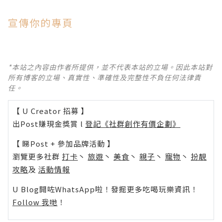
宣傳你的專頁
*本站之內容由作者所提供，並不代表本站的立場。因此本站對
所有博客的立場、真實性、準確性及完整性不負任何法律責
任。
【 U Creator 招募 】
出Post賺現金獎賞 l
登記《社群創作有價企劃》
【 睇Post + 參加品牌活動 】
瀏覽更多社群
打卡
丶
旅遊
丶
美食
丶
親子
丶
寵物
丶
扮靚
攻略
及
活動情報
U Blog開咗WhatsApp啦！發掘更多吃喝玩樂資訊！
Follow 我哋
！