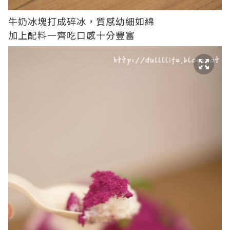
牛奶冰塊打成碎冰，質感幼細如綿
加上配料一齊吃口感十分豐富