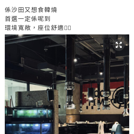
係沙田又想食韓燒
首選一定係呢到
環境寬敞，座位舒適👍🏻