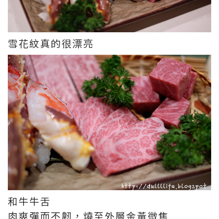
雪花紋真的很漂亮
和牛牛舌
肉爽彈而不韌，燒至外層金黃微焦