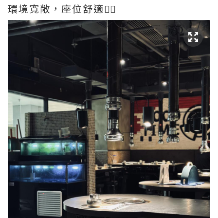
環境寬敞，座位舒適👍🏻