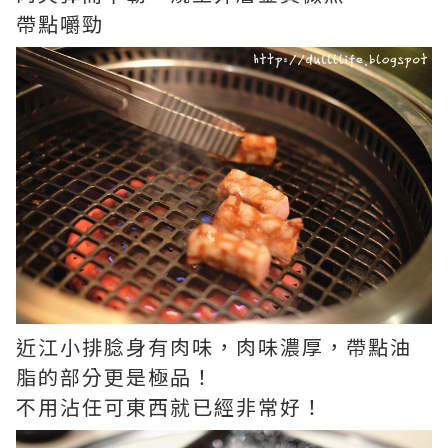
帶點嚼勁
近江小排腍身有肉味，肉味濃厚，帶點油
脂的部分更是極品！
不用沾任可東西就已經非常好！