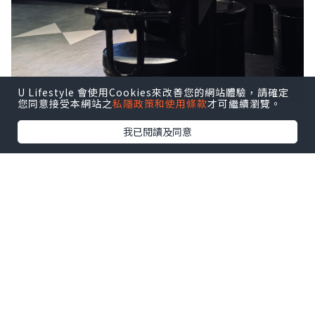
U Lifestyle 會使用Cookies來改善您的網站體驗，請確定
您同意接受本網站之
私隱政策和使用條款
才可繼續瀏覽。
我已閱讀及同意
一入坐就送上多款前菜
有泡菜、芽菜海帶、酸蘿蔔
沙律、豆角薯蓉、生菜
仲有免費添加芝士粟米及爐邊蛋