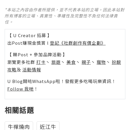
*本站之內容由作者所提供，並不代表本站的立場。因此本站對
所有博客的立場、真實性、準確性及完整性不負任何法律責
任。
【 U Creator 招募 】
出Post賺現金獎賞 l
登記《社群創作有價企劃》
【 睇Post + 參加品牌活動 】
瀏覽更多社群
打卡
丶
旅遊
丶
美食
丶
親子
丶
寵物
丶
扮靚
攻略
及
活動情報
U Blog開咗WhatsApp啦！發掘更多吃喝玩樂資訊！
Follow 我哋
！
相關話題
牛禪燒肉
近江牛