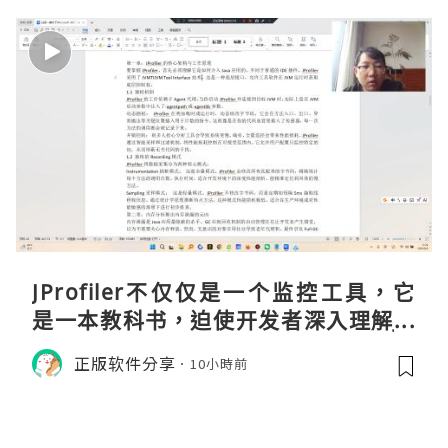
JProfiler不仅仅是一个监控工具，它
是一本教科书，迫使开发者深入理解JV
M的内存模型、垃圾回收机制和并发原
正版软件分享
10小時前
理。通过直观的可视化数据，它将抽象
的性能问题具象化为代码行号。对于一
名追求卓越的Java