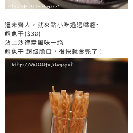
還未齊人，就來點小吃過過嘴癮~
鱈魚干($38)
沾上沙律醬風味一絕
鱈魚干 超級脆口，很快就食完了！