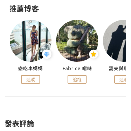
推薦博客
戀吃車媽媽
Fabrice 嚐味
窩夫與蝦
追蹤
追蹤
追蹤
發表評論