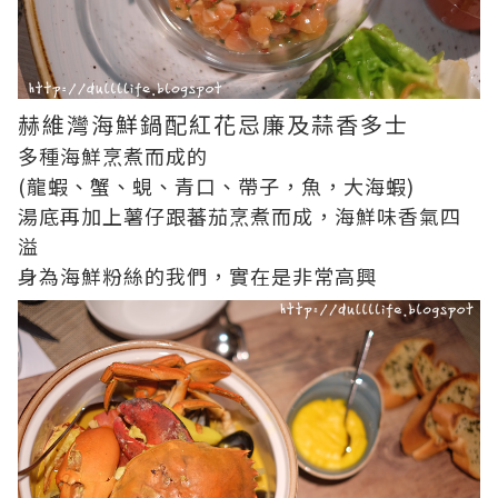
赫維灣海鮮鍋配紅花忌廉及蒜香多士
多種海鮮烹煮而成的
(龍蝦、蟹、蜆、青口、帶子，魚，大海蝦)
湯底再加上薯仔跟蕃茄烹煮而成，海鮮味香氣四
溢
身為海鮮粉絲的我們，實在是非常高興