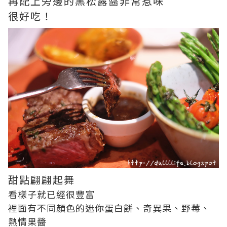
再配上旁邊的黑松露醬非常惹味
很好吃！
甜點翩翩起舞
看樣子就已經很豐富
裡面有不同顏色的迷你蛋白餅、奇異果、野莓、
熱情果醬