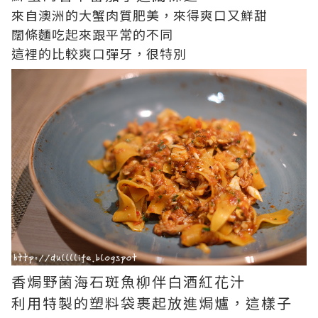
來自澳洲的大蟹肉質肥美，來得爽口又鮮甜
闊條麵吃起來跟平常的不同
這裡的比較爽口彈牙，很特別
香焗野菌海石斑魚柳伴白酒紅花汁
利用特製的塑料袋裹起放進焗爐，這樣子