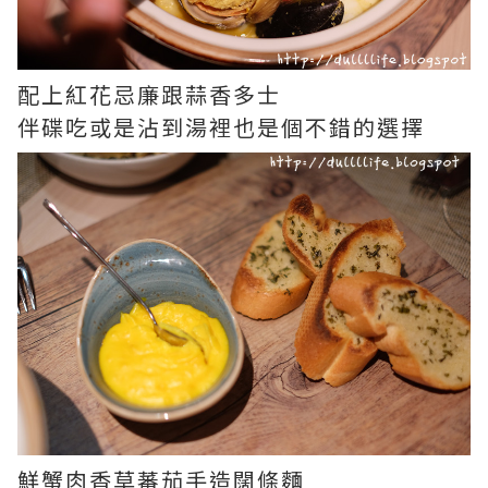
配上紅花忌廉跟蒜香多士
伴碟吃或是沾到湯裡也是個不錯的選擇
鮮蟹肉香草蕃茄手造闊條麵