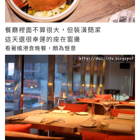
餐廳裡面不算很大，但裝潢簡潔
這天還很幸運的座在窗邊
看著維港食晚餐，頗為愜意