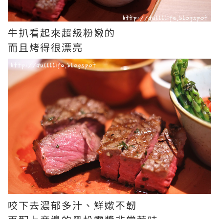
牛扒看起來超級粉嫩的
而且烤得很漂亮
咬下去濃郁多汁、鮮嫰不韌