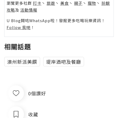
瀏覽更多社群
打卡
丶
旅遊
丶
美食
丶
親子
丶
寵物
丶
扮靚
攻略
及
活動情報
U Blog開咗WhatsApp啦！發掘更多吃喝玩樂資訊！
Follow 我哋
！
相關話題
澳州新派美饌
堤岸酒吧及餐廳
0個讚好
收藏