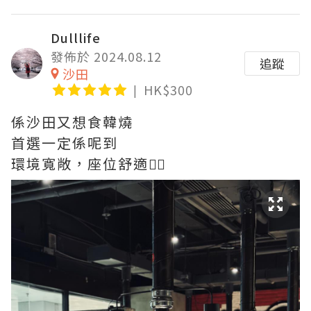
Dulllife
發佈於 2024.08.12
追蹤
沙田
HK$300
係沙田又想食韓燒
首選一定係呢到
環境寬敞，座位舒適👍🏻