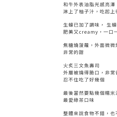
和牛外表油脂光感亮澤
淋上了柚子汁，吃起上
生蠔已加了調味， 生
肥美又creamy，一
焦糖燒菠蘿，外面微微
非常的甜
火炙三文魚壽司
外層被燒得脆口，非常
忍不住吃了好幾個
最後當然要點幾個糯米
最愛綠茶口味
整體來說食物不錯，也