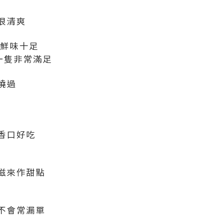
很清爽
蠔鮮味十足
口一隻非常滿足
燒過
香口好吃
滋來作甜點
不會常漏單