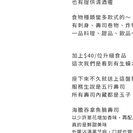
也有提供清酒喔
食物種類蠻多款式的～
有刺身、壽司卷物、炸
一品料理、甜品、飲品
加上$40/位升級食品
這次我們是看到有生蠔
座下來不久就送上這盤
服務生說是五行壽司
所有壽司內藏都是玉子
海膽吞拿魚腩壽司
以少許蔥花增加香味，再配
真的是鮮甜美味
外圍沾滿黑芝麻，口感也變