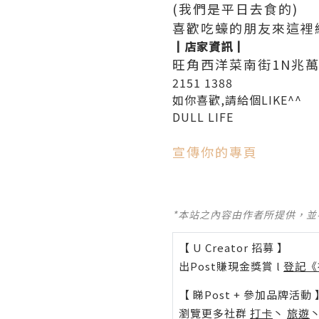
(我們是平日去食的)
喜歡吃蠔的朋友來這裡
┃店家資訊┃
旺角西洋菜南街1N兆萬
2151 1388
如你喜歡,請給個LIKE^^
DULL LIFE
宣傳你的專頁
*本站之內容由作者所提供，
【 U Creator 招募 】
出Post賺現金獎賞 l
登記《
【 睇Post + 參加品牌活動 
瀏覽更多社群
打卡
丶
旅遊