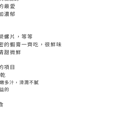
的最愛
加濃郁
榮螺片，等等
密的蝦膏一齊吃，很鮮味
清甜微鮮
的項目
太乾
嫩多汁，滑潤不膩
益的
食