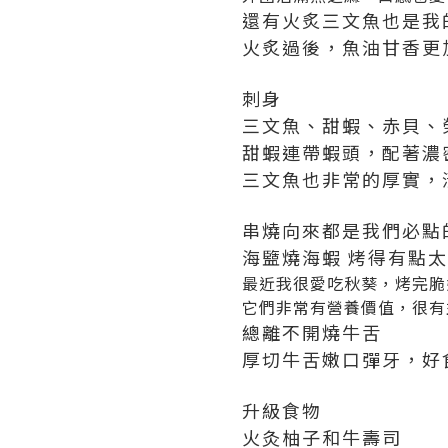
還有火炙三文魚也是我
火炙過後，魚油甘香更
刺身
三文魚、甜蝦、赤貝、
甜蝦連帶蝦頭，配著濃
三文魚也非常的厚實，
串燒向來都是我們必點
海盬燒海蝦 烤得有點
最近我很愛吃秋葵，烤完脆
它們非常有營養價值，很有
總離不開燒牛舌
厚切牛舌嫩口彈牙，好
升級食物
火灸柚子和牛壽司