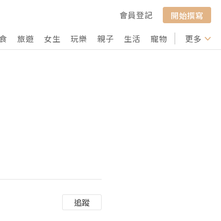
會員登記
開始撰寫
食
旅遊
女生
玩樂
親子
生活
寵物
行山
更多
打卡
追蹤