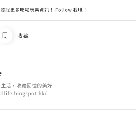
p啦！發掘更多吃喝玩樂資訊！
Follow 我哋
！
收藏
e
生活，收藏回憶的美好

lllife.blogspot.hk/