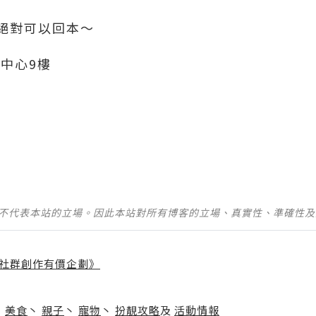
絕對可以回本～
中心9樓
並不代表本站的立場。因此本站對所有博客的立場、真實性、準確性
社群創作有價企劃》
】
丶
美食
丶
親子
丶
寵物
丶
扮靚攻略
及
活動情報