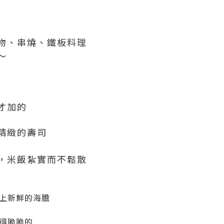
物、串燒、鐵板料理
～
才加的
精緻的壽司
，米飯紮實而不鬆散
上新鮮的海膽
得脆脆的