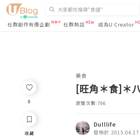
社群創作有價企劃
社群熱話
成為U Creator
美食
[旺角＊食]＊
0
0
瀏覽次數:706
Dulllife
發佈於 2015.04.17
收藏
收藏