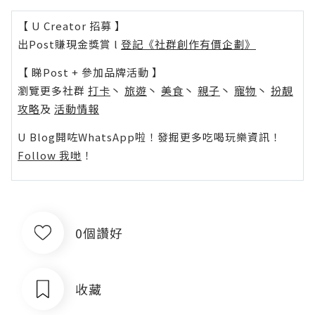
【 U Creator 招募 】
出Post賺現金獎賞 l
登記《社群創作有價企劃》
【 睇Post + 參加品牌活動 】
瀏覽更多社群
打卡
丶
旅遊
丶
美食
丶
親子
丶
寵物
丶
扮靚
攻略
及
活動情報
U Blog開咗WhatsApp啦！發掘更多吃喝玩樂資訊！
Follow 我哋
！
0個讚好
收藏