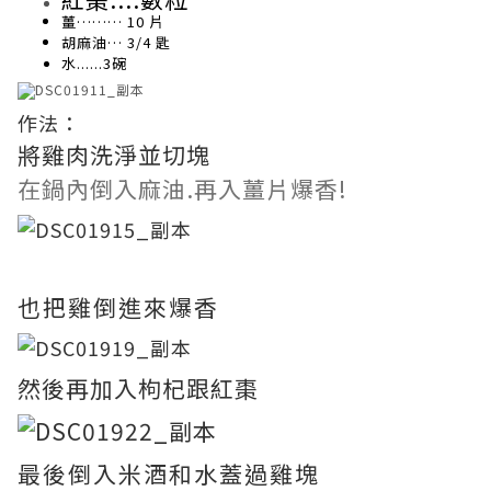
薑……… 10 片
胡麻油… 3/4 匙
水......3碗
作法：
將雞肉洗淨並切塊
在鍋內倒入麻油.再入薑片爆香!
也把雞倒進來爆香
然後再加入枸杞跟紅棗
最後倒入米酒和水蓋過雞塊