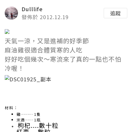
Dulllife
追蹤
發佈於 2012.12.19
天氣一涼，又是進補的好季節
麻油雞很適合體質寒的人吃
好好吃個幾次～寒流來了真的一點也不怕
冷喔！
材料：
雞……… 1隻
米酒…… 1瓶
枸杞....
數十粒
紅棗....
數粒