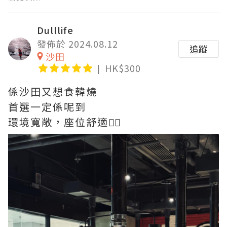
Dulllife
發佈於 2024.08.12
追蹤
沙田
HK$300
係沙田又想食韓燒
首選一定係呢到
環境寬敞，座位舒適👍🏻