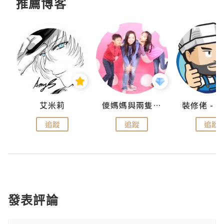
推薦博客
點滴
艾米莉
儍媽媽與兩隻小魔怪之家
追蹤
追蹤
追蹤
發表評論