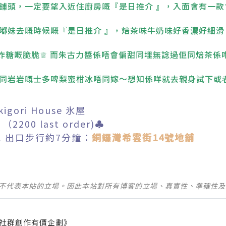
鋪頭，一定要望入近住廚房嘅『是日推介 』，入面會有一款
嘟妹去嘅時候嘅
『是日推介 』，焙茶味牛奶味好香濃好細滑，
糖嘅脆脆♕ 而朱古力醬係唔會偏甜同埋無諗過佢同焙茶係咁perf
同岩岩嘅士多啤梨蜜柑冰唔同嫁～想知係咩就去親身試下或
kigori House 氷屋
2200 last order)♣
1 出口步行約7分鐘：
銅鑼灣希雲街14號地舖
並不代表本站的立場。因此本站對所有博客的立場、真實性、準確性
社群創作有價企劃》