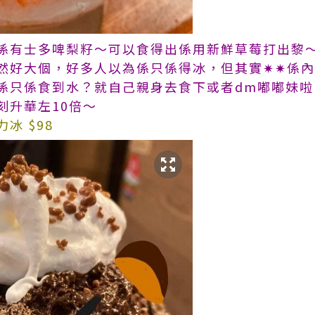
係有士多啤梨籽～可以食得出係用新鮮草莓打出黎
然好大個，好多人以為係只係得冰，但其實✷✷係
只係食到水？就自己親身去食下或者dm嘟嘟妹啦h
刻升華左10倍～
冰 $98