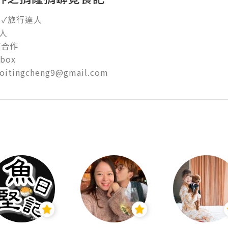
✓旅行達人



作  

ox  

hoitingcheng9@gmail.com