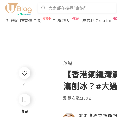
社群創作有價企劃
社群熱話
成為U Creator
旅遊
【香港銅鑼灣篇
瀉刨冰？#大
0
0
瀏覽次數:1092
收藏
收藏
遊走世界之捐窿