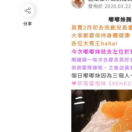
發佈於 2020.03.22
嘟嘟妹開通
分享
分享
其實2月初去完鹿兒島
大家都要保持身體健康
各位大胃王haha!
今次嘟嘟妹就去左位於
嘅鋪頭～每次去都見到好
你排緊隊嫁啦，之後店員
個日嘟嘟妹因為三個人
❤草莓蜜柑味 $98HKD