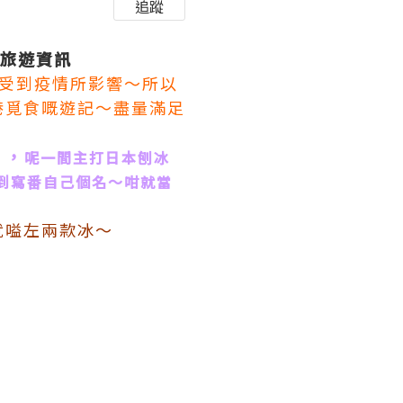
追蹤
細嘅旅遊資訊
受到疫情所影響～所以
港覓食嘅遊記～盡量滿足
』，
呢一間主打日本刨冰
到寫番自己個名～咁就當
就嗌左兩款冰～