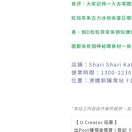
食評：大家記得一入去呢間
粒焙茶朱古力冰就係當日嘟
喜，個D粒粒原來係類似爆炸
面都係有個神秘嘅食材～係
店鋪：Shari Shari Ka
營業時間：1300-2230 （
位置：港鐵銅鑼灣站 F
*本站之內容由作者所提供，
【 U Creator 招募 】
出Post賺現金獎賞 l
登記《