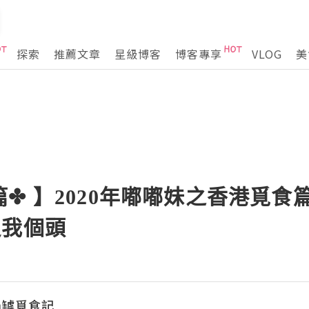
探索
推薦文章
星級博客
博客專享
VLOG
美
✤ 】2020年嘟嘟妹之香港覓食
過我個頭
捐罅覓食記