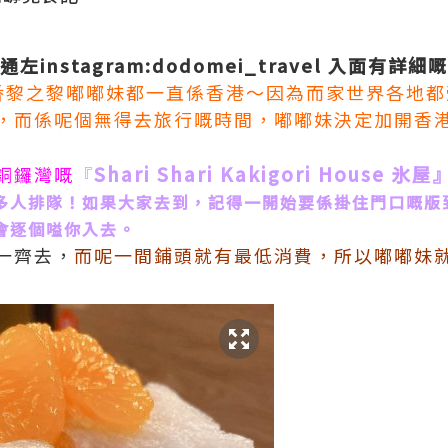
左instagram:dodomei_travel 入面有詳
番黎之黎嘟嘟妹都一直係香港～因為而家世界各地都
，而係呢個無得去旅行嘅時間，嘟嘟妹決定加開香
Shari Shari Kakigori House 氷屋
銅鑼灣嘅
『
多人排隊！如果大家去到，記得一開始要係掛住門口嘅版
會逐個嗌你入去。
一齊去，
而呢一間鋪頭就有最低消費，所以嘟嘟妹