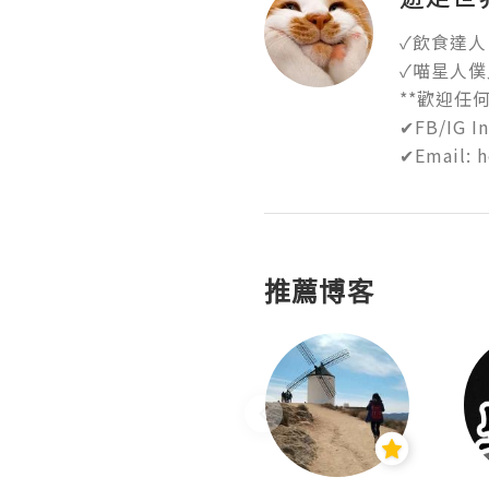
✓飲食達人 
✓喵星人僕人
**歡迎任何合
✔FB/IG Inb
✔Email: 
推薦博客