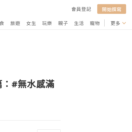
會員登記
開始撰寫
食
旅遊
女生
玩樂
親子
生活
寵物
行山
更多
打卡
篇：#無水感滿