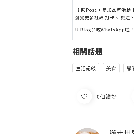
【 睇Post + 參加品牌活動 
瀏覽更多社群
打卡
丶
旅遊
U Blog開咗WhatsAp
相關話題
生活記敍
美食
嘟
0個讚好
遊走世