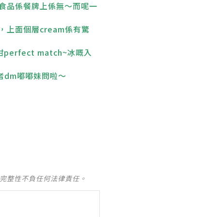
食品係餐牌上係無～而呢一
上面個層cream係有驚
ect match~冰嘅入
者dm嘟嘟妹問啦～
及完整性不負任何法律責任。