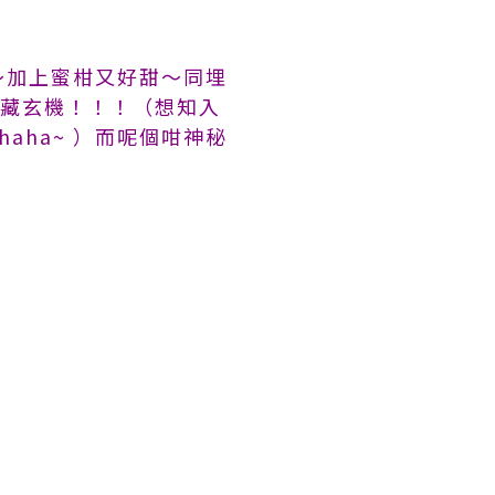
～加上蜜柑又好甜～同埋
內藏玄機！！！（想知入
aha~ ）而呢個咁神秘