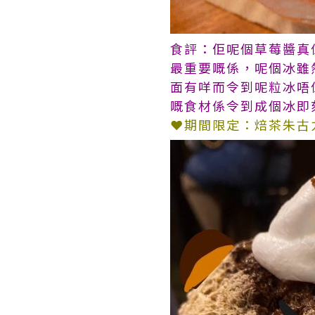
食評：佢呢個草莓醬真
最重要嘅係，呢個冰雖
面有咩而令到呢粒冰唔係
嘅食材係令到成個冰即
❤期間限定：焙茶朱古力