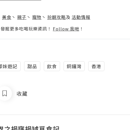
】
丶
美食
丶
親子
丶
寵物
丶
扮靚攻略
及
活動情報
p啦！發掘更多吃喝玩樂資訊！
Follow 我哋
！
嘟妹遊記
甜品
飲食
銅鑼灣
香港
收藏
界之捐窿捐罅覓食記