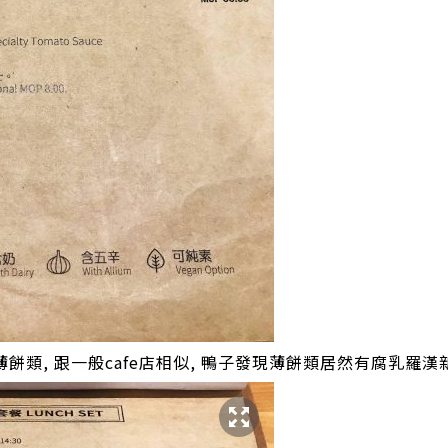
薄餅類, 跟一般cafe店相似, 鴨子發現薄餅類居然有腐乳羅漢