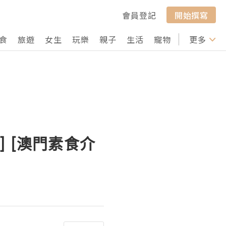
會員登記
開始撰寫
食
旅遊
女生
玩樂
親子
生活
寵物
行山
更多
打卡
e] [澳門素食介