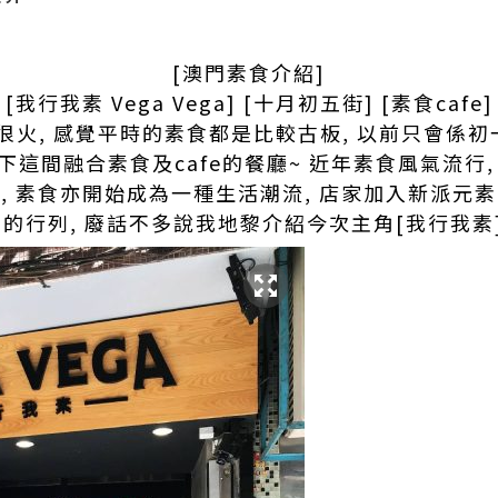
[澳門素食介紹]
[我行我素 Vega Vega] [十月初五街] [素食cafe]
火, 感覺平時的素食都是比較古板, 以前只會係初
這間融合素食及cafe的餐廳~ 近年素食風氣流行
, 素食亦開始成為一種生活潮流, 店家加入新派元
素的行列, 廢話不多說我地黎介紹今次主角[我行我素]