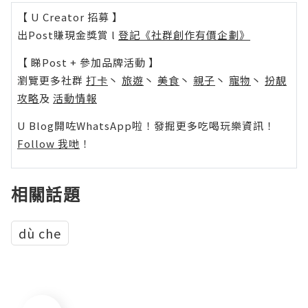
【 U Creator 招募 】
出Post賺現金獎賞 l
登記《社群創作有價企劃》
【 睇Post + 參加品牌活動 】
瀏覽更多社群
打卡
丶
旅遊
丶
美食
丶
親子
丶
寵物
丶
扮靚
攻略
及
活動情報
U Blog開咗WhatsApp啦！發掘更多吃喝玩樂資訊！
Follow 我哋
！
相關話題
dù che