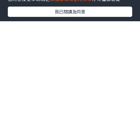
tiếp: Để ô dưới ánh nắng mặt trời
我已閱讀及同意
trong thời gian dài sẽ khiến ô bị phai
màu và có thể khiến ô của bạn bắt
đầu bị gỉ. Không để ô dưới ánh nắng
trực tiếp khi bạn đang làm việc hoặc
vui chơi bên ngoài.
Lật ngược ô: Sau khi sử dụng ô, hãy
lật ngược ô và để nước chảy ra khỏi ô.
Điều này không chỉ giúp làm khô hết
độ ẩm còn sót lại mà còn cho phép
bạn quan sát xem có vết rỉ hoặc ăn
mòn nào dưới đáy ô của bạn hay
không. Nếu bạn nhận thấy bất kỳ vết
gỉ nào ở phía dưới, bạn sẽ muốn
hành động ngay lập tức.