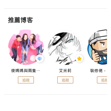
推薦博客
點滴
儍媽媽與兩隻小魔怪之家
艾米莉
追蹤
追蹤
追蹤