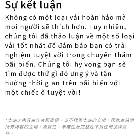
Sự kết luận
Không có một loại vải hoàn hảo mà
mọi người sẽ thích hơn. Tuy nhiên,
chúng tôi đã thảo luận về một số loại
vải tốt nhất để đảm bảo bạn có trải
nghiệm tuyệt vời trong chuyến thăm
bãi biển. Chúng tôi hy vọng bạn sẽ
tìm được thứ gì đó ưng ý và tận
hưởng thời gian trên bãi biển với
một chiếc ô tuyệt vời!
*本站之內容由作者所提供，並不代表本站的立場。因此本站對
所有博客的立場、真實性、準確性及完整性不負任何法律責
任。