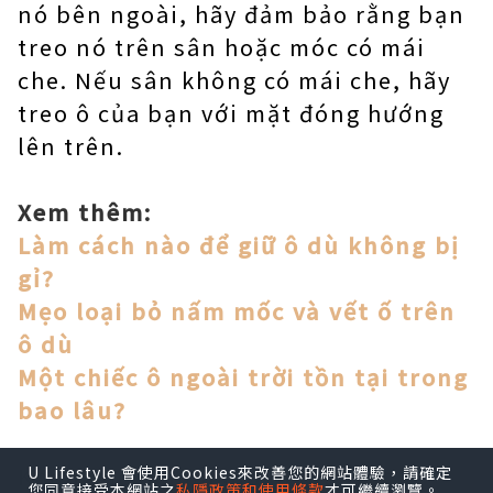
nó bên ngoài, hãy đảm bảo rằng bạn
treo nó trên sân hoặc móc có mái
che. Nếu sân không có mái che, hãy
treo ô của bạn với mặt đóng hướng
lên trên.
Xem thêm:
Làm cách nào để giữ ô dù không bị
gỉ?
Mẹo loại bỏ nấm mốc và vết ố trên
ô dù
Một chiếc ô ngoài trời tồn tại trong
bao lâu?
Không để ô dưới ánh nắng trực
U Lifestyle 會使用Cookies來改善您的網站體驗，請確定
您同意接受本網站之
私隱政策和使用條款
才可繼續瀏覽。