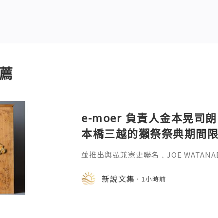
薦
e-moer 負責人金本晃司朗
本橋三越的獺祭祭典期間
金属的東京銀器工匠一同
並推出與弘兼憲史聯名﹑JOE WATAN
系列﹑東京銀器製銀杯﹑與山田翔太製
化。e-moer 旗下飾品及銀器品牌「JOEKR
新說文集
1小時前
日至 26 日（週三至週二）期間，在
期間限定店——「藝術與獺祭、獺祭與
參展，展現日本手工藝之美。日本傳統
計呈