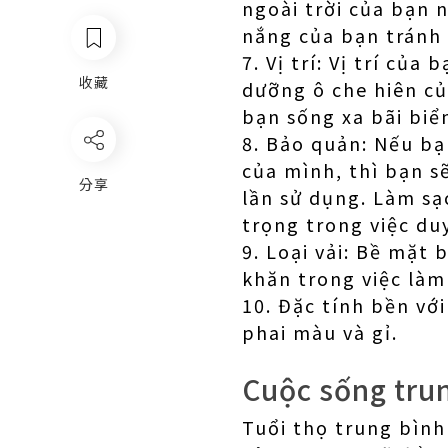
ngoài trời của bạn 
nắng của bạn tránh 
7. Vị trí: Vị trí củ
收藏
dưỡng ô che hiên của
bạn sống xa bãi biể
8. Bảo quản: Nếu bạ
của mình, thì bạn s
分享
lần sử dụng. Làm sạ
trọng trong việc duy 
9. Loại vải: Bề mặt
khăn trong việc làm
10. Đặc tính bền vớ
phai màu và gỉ.
Cuộc sống trun
Tuổi thọ trung bình