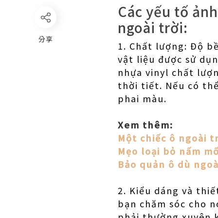
Các yếu tố ảnh
ngoài trời:
分享
1. Chất lượng: Độ b
vật liệu được sử dụ
nhựa vinyl chất lượ
thời tiết. Nếu có th
phai màu.
Xem thêm:
Một chiếc ô ngoài t
Mẹo loại bỏ nấm mố
Bảo quản ô dù ngoà
2. Kiểu dáng và thiế
bạn chăm sóc cho nó
phải thường xuyên k