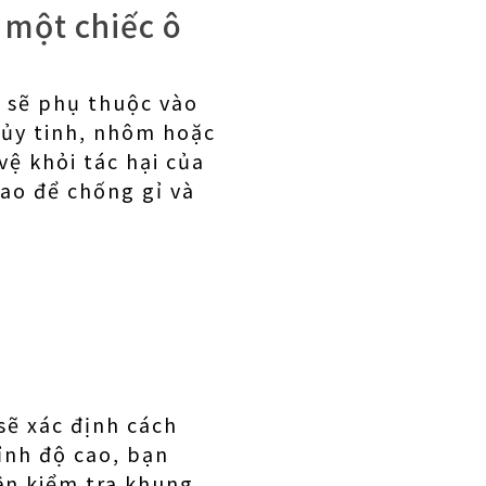
 một chiếc ô
n sẽ phụ thuộc vào
thủy tinh, nhôm hoặc
ệ khỏi tác hại của
cao để chống gỉ và
 sẽ xác định cách
ỉnh độ cao, bạn
ên kiểm tra khung,