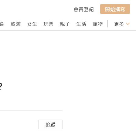
會員登記
開始撰寫
食
旅遊
女生
玩樂
親子
生活
寵物
行山
更多
打卡
?
追蹤