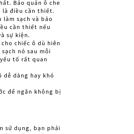
nhất. Bảo quản ô che
là điều cần thiết.
ần làm sạch và bảo
iều cần thiết nếu
à sự kiện.
cho chiếc ô dù hiên
m sạch nó sau mỗi
 yếu tố rất quan
độ dễ dàng hay khó
ước để ngăn không bị
ần sử dụng, bạn phải