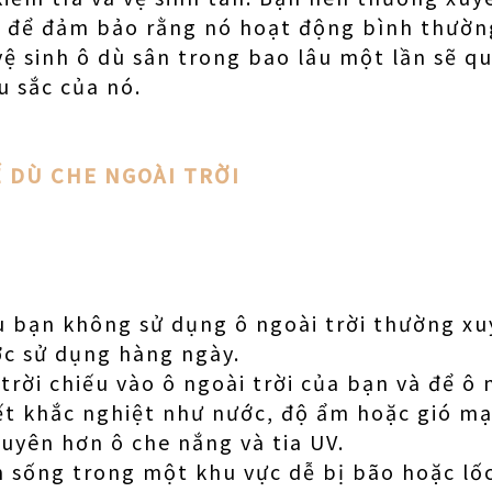
o để đảm bảo rằng nó hoạt động bình thườn
 vệ sinh ô dù sân trong bao lâu một lần sẽ q
 sắc của nó.
Ế DÙ CHE NGOÀI TRỜI
u bạn không sử dụng ô ngoài trời thường xu
ợc sử dụng hàng ngày.
trời chiếu vào ô ngoài trời của bạn và để ô 
tiết khắc nghiệt như nước, độ ẩm hoặc gió mạ
uyên hơn ô che nắng và tia UV.
ạn sống trong một khu vực dễ bị bão hoặc lố