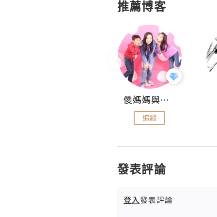
推薦博客
Hahakelly的生活點滴
儍媽媽與兩隻小魔怪之家
追蹤
追蹤
發表評論
登入
發表評論