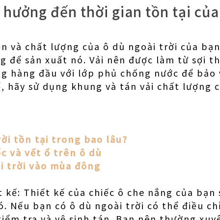
 hưởng đến thời gian tồn tại của
ền và chất lượng của ô dù ngoài trời của bạ
ng để sản xuất nó. Vải nên được làm từ sợi 
ng hàng đầu với lớp phủ chống nước để bảo v
ể, hãy sử dụng khung và tán vải chất lượng 
rời tồn tại trong bao lâu?
c và vết ố trên ô dù
i trời vào mùa đông
t kế: Thiết kế của chiếc ô che nắng của bạn
. Nếu bạn có ô dù ngoài trời có thể điều ch
iểm tra và vệ sinh tán. Bạn nên thường xuy