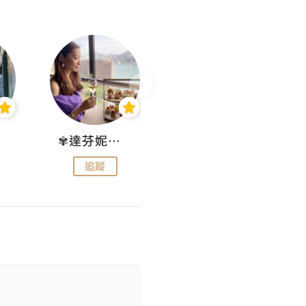
✾達芬妮•愛孩子•愛生活✾
wendysugar享受生活gogogo
追蹤
追蹤