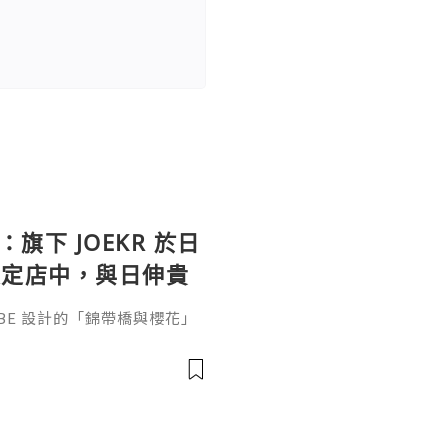
：旗下 JOEKR 於日
限定店中，與日伸貴
參展
ABE 設計的「錦帶橋與櫻花」
作的酒器，推廣日本清酒文
」，於 2026 年 5 月 13
日本橋三越本店舉行的「獺祭」
藝術」中，聯同東京銀器職人
同意與日本酒文化，日現代設