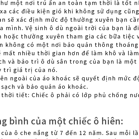
như một nơi trú ẩn an toàn tạm thời là tốt 
xa các điều kiện gió khi không sử dụng cũng 
a bạn sẽ xác định mức độ thường xuyên bạn c
 mình. Vệ sinh ô dù ngoài trời của bạn là đ
n hoặc thường xuyên tham gia các bữa tiệc v
n không có một nơi bảo quản thông thoáng 
ẽ mất nhiều thời gian hơn để làm khô và là
ch và bảo trì ô dù sân trong của bạn là một
trì giá trị của nó.
 bên ngoài của áo khoác sẽ quyết định mức 
 sạch và bảo quản áo khoác.
i thời tiết: Chiếc ô phải có lớp phủ chống n
g bình của một chiếc ô hiên:
 của ô che nắng từ 7 đến 12 năm. Sau mỗi l