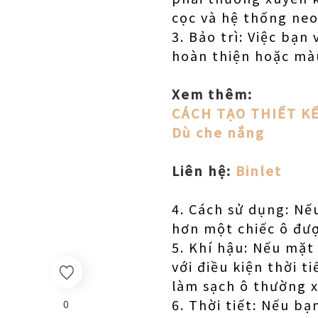
cọc và hệ thống ne
3. Bảo trì: Việc bạn
hoàn thiện hoặc màu
Xem thêm:
CÁCH TẠO THIẾT K
Dù che nắng
Liên hệ:
Binlet
4. Cách sử dụng: Nế
hơn một chiếc ô đư
5. Khí hậu: Nếu mặt 
với điều kiện thời 
làm sạch ô thường x
6. Thời tiết: Nếu b
0