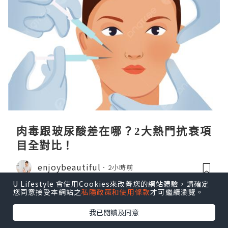
肉毒跟玻尿酸差在哪？2大熱門抗衰項
目全對比！
enjoybeautiful
2小時前
U Lifestyle 會使用Cookies來改善您的網站體驗，請確定
您同意接受本網站之
私隱政策和使用條款
才可繼續瀏覽。
我已閱讀及同意