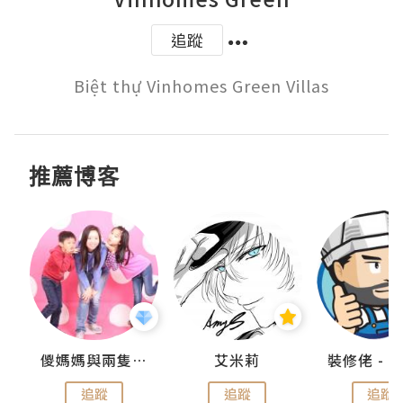
追蹤
Biệt thự Vinhomes Green Villas
推薦博客
點滴
儍媽媽與兩隻小魔怪之家
艾米莉
追蹤
追蹤
追蹤