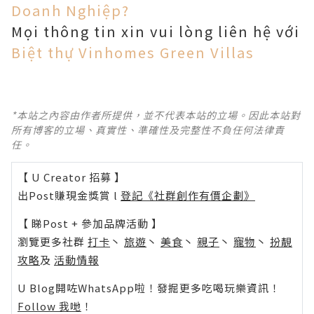
Doanh Nghiệp?
Mọi thông tin xin vui lòng liên hệ với
Biệt thự Vinhomes Green Villas
*本站之內容由作者所提供，並不代表本站的立場。因此本站對
所有博客的立場、真實性、準確性及完整性不負任何法律責
任。
【 U Creator 招募 】
出Post賺現金獎賞 l
登記《社群創作有價企劃》
【 睇Post + 參加品牌活動 】
瀏覽更多社群
打卡
丶
旅遊
丶
美食
丶
親子
丶
寵物
丶
扮靚
攻略
及
活動情報
U Blog開咗WhatsApp啦！發掘更多吃喝玩樂資訊！
Follow 我哋
！