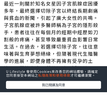
最近一則關於知名女星因子宮肌腺症困擾
多年，最終選擇切除子宮以終結長期劇痛
與貧血的新聞，引起了廣大女性的共鳴。
子宮肌腺症被許多醫師稱為子宮的隱形殺
手，患者往往在每個月的經期中經歷如刀
割般的疼痛，甚至導致嚴重貧血影響日常
生活。在過去，若選擇切除子宮，往往意
味著與生育夢想絕緣，但隨著現代生殖醫
學的進展，即便身體不再擁有受孕的土
壤，只要擁有高品質的胚胎，透過美國
U Lifestyle 會使用Cookies來改善您的網站體驗，請確定
RSMC合法的協助，依然能擁有具備血緣關
您同意接受本網站之
私隱政策和使用條款
才可繼續瀏覽。
係的下一代。
我已閱讀及同意
什麼是子宮肌腺症？深度解析子宮的隱形