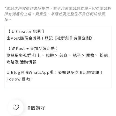
*本站之內容由作者所提供，並不代表本站的立場。因此本站對
所有博客的立場、真實性、準確性及完整性不負任何法律責
任。
【 U Creator 招募 】
出Post賺現金獎賞 l
登記《社群創作有價企劃》
【 睇Post + 參加品牌活動 】
瀏覽更多社群
打卡
丶
旅遊
丶
美食
丶
親子
丶
寵物
丶
扮靚
攻略
及
活動情報
U Blog開咗WhatsApp啦！發掘更多吃喝玩樂資訊！
Follow 我哋
！
0個讚好