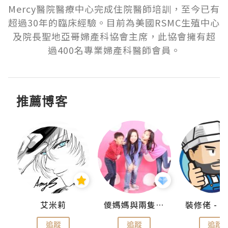
Mercy醫院醫療中心完成住院醫師培訓，至今已有
超過30年的臨床經驗。目前為美國RSMC生殖中心
及院長聖地亞哥婦產科協會主席，此協會擁有超
過400名專業婦產科醫師會員。
推薦博客
點滴
艾米莉
儍媽媽與兩隻小魔怪之家
追蹤
追蹤
追蹤