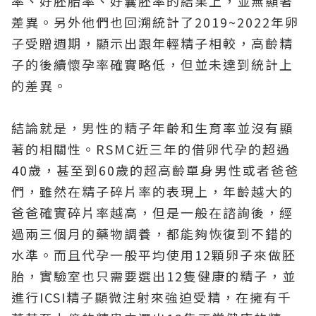
率、好胚胎率、好囊胚率的結果上，並無顯著
差異。另外他們也回溯統計了2019~2022年卵
子受贈週期，顯示出跟年輕精子相較，高齡精
子的後續懷孕率確實略低，但並未達到統計上
的差異。
結論就是，男性的精子年齡和生育率並沒有顯
著的相關性。RSMC近三年的借卵代孕的超過
40歲，甚至到60歲的超高齡單身男性或者爸爸
們，雖然在精子碎片率的表現上，年齡越大的
爸爸確實碎片率越高，但是一般在諮詢後，經
過兩三個月的藥物調養，都能夠恢復到不錯的
水準。而且代孕一般平均使用12顆卵子來做胚
胎，實驗室也只需要選出12隻健康的精子，並
進行ICSI精子顯微注射來強迫受精，在擁有千