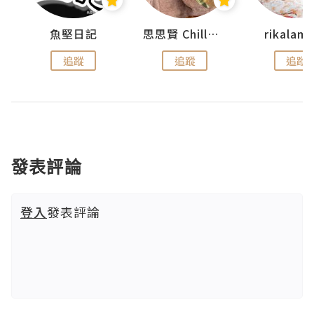
urnal
魚堅日記
思思賢 ChillMyBabe
rikala
追蹤
追蹤
追蹤
發表評論
登入
發表評論