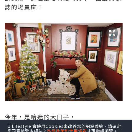
誌的場景麻！
今年，是哈迷的大日子，
因為今年電影公司推出了Harry Potter的
U Lifestyle 會使用Cookies來改善您的網站體驗，請確定
您同意接受本網站之
私隱政策和使用條款
才可繼續瀏覽。