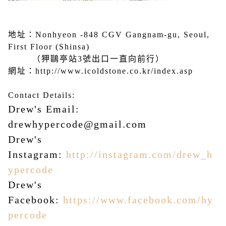
地址：Nonhyeon -848 CGV Gangnam-gu, Seoul,
First Floor (Shinsa)
（狎鷗亭站3號出口一直向前行）
網址：http://www.icoldstone.co.kr/index.asp
Contact Details:
Drew's Email:
drewhypercode@gmail.com
Drew's
Instagram:
http://instagram.com/drew_h
ypercode
Drew's
Facebook:
https://www.facebook.com/hy
percode