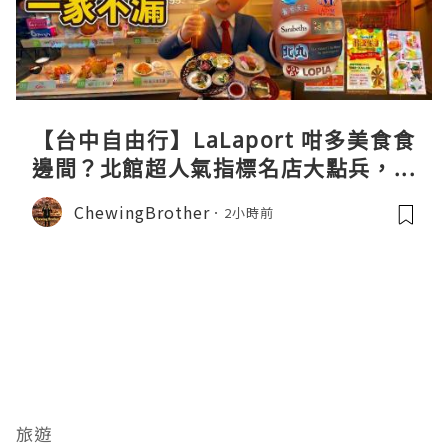
【台中自由行】LaLaport 咁多美食食
邊間？北館超人氣指標名店大點兵，深
度實測日本直送「北丸」職人料理與南
ChewingBrother
2小時前
館 LOPIA 超市神級熟食區！
旅遊