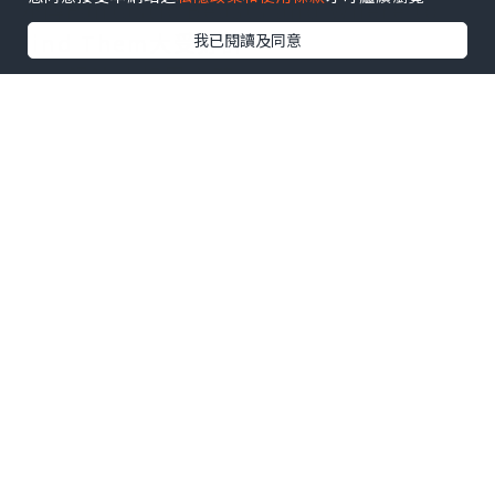
外傳Fantastic Beasts and Where to
Find Them大受好評，
我已閱讀及同意
亦一解哈迷相思之苦。
Fantastic Beasts推出後，相關的景點也
應運而生 ，
今次安德魯介紹的，正正是一眾哈迷的最
新必check景點，
位於London Soho區的House of
Minalima。
點擊圖片放大