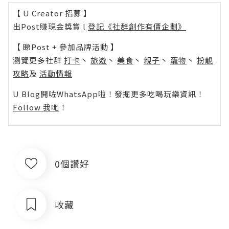
【 U Creator 招募 】
出Post賺現金獎賞 l
登記《社群創作有價企劃》
【 睇Post + 參加品牌活動 】
瀏覽更多社群
打卡
丶
旅遊
丶
美食
丶
親子
丶
寵物
丶
扮靚
攻略
及
活動情報
U Blog開咗WhatsApp啦！發掘更多吃喝玩樂資訊！
Follow 我哋
！
0個讚好
收藏