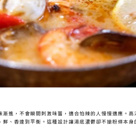
味漸進，不會瞬間刺激味蕾，適合怕辣的人慢慢適應。高
、鮮、香達到平衡。這種設計讓湯底濃鬱卻不搶粉條本身