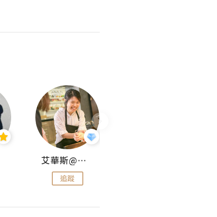
艾華斯@鄭大小姐工房
KEEP MY FAITH
追蹤
追蹤