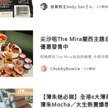
4%塑膠微粒😱 而香港更驗出96%香口
營養教主Andy Sanさん
2小時
T，被世衛列為潛在致癌物！
尖沙咀The Mira關西主題
優惠發售中
呢晚嚟咗The Mira食自助晚餐,今個
色嘅美食,當然唔少得其他各國美食啦😚 
好錯過啊🤗今期主打各款日本經典料理
ChubbyBowtie
3小時前
鍋､脆炸海膽醬章魚小丸子､黑豚蕃茄日
蜜糖五花腩大阪燒､西京味噌焗三文魚柳
拉米蘇､抹茶蕨餅等,真係好有關西風特色
美食,優質空運
【薄朱迷必睇】全港8大薄
薄朱Mocha／大生熱賣爆漿