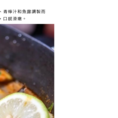
、青檸汁和魚露調製而
，口感滑嫩。