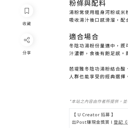
粉條與配料
湯粉常使用粗身河粉或米
吸收湯汁後口感滑溜，配
收藏
適合場合
冬陰功湯粉份量適中，既
分享
汁濃鬱，食後有飽足感。
芭堤雅冬陰功湯粉結合酸
人群也能享受的經典選擇
*本站之內容由作者所提供，
【 U Creator 招募 】
出Post賺現金獎賞 l
登記《