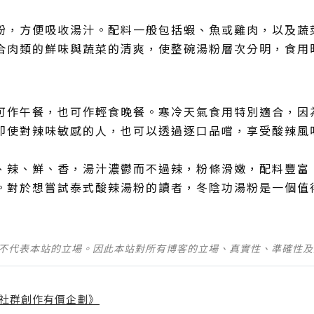
粉，方便吸收湯汁。配料一般包括蝦、魚或雞肉，以及蔬
合肉類的鮮味與蔬菜的清爽，使整碗湯粉層次分明，食用
可作午餐，也可作輕食晚餐。寒冷天氣食用特別適合，因
即使對辣味敏感的人，也可以透過逐口品嚐，享受酸辣風
、辣、鮮、香，湯汁濃鬱而不過辣，粉條滑嫩，配料豐富
。對於想嘗試泰式酸辣湯粉的讀者，冬陰功湯粉是一個值
並不代表本站的立場。因此本站對所有博客的立場、真實性、準確性
社群創作有價企劃》