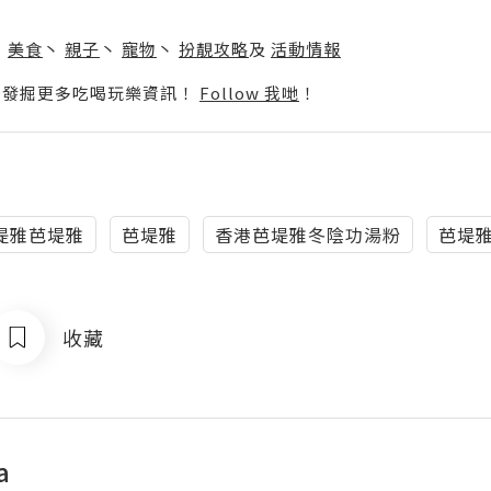
】
丶
美食
丶
親子
丶
寵物
丶
扮靚攻略
及
活動情報
p啦！發掘更多吃喝玩樂資訊！
Follow 我哋
！
堤雅芭堤雅
芭堤雅
香港芭堤雅冬陰功湯粉
芭堤
收藏
a