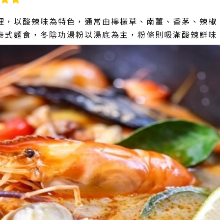
理，以酸辣味為特色，通常由檸檬草、南薑、香茅、辣椒
泰式麵食，冬陰功湯粉以湯底為主，粉條則吸滿酸辣鮮味