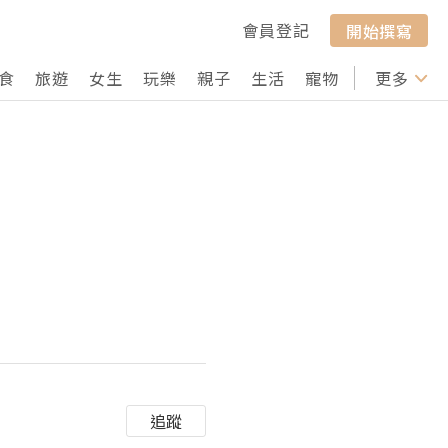
會員登記
開始撰寫
食
旅遊
女生
玩樂
親子
生活
寵物
行山
更多
打卡
追蹤