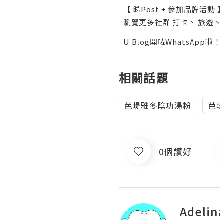
【 睇Post + 參加品牌活動 
瀏覽更多社群
打卡
丶
旅遊
U Blog開咗WhatsAp
相關話題
芭堤雅冬陰功湯粉
芭
0個讚好
Adelin