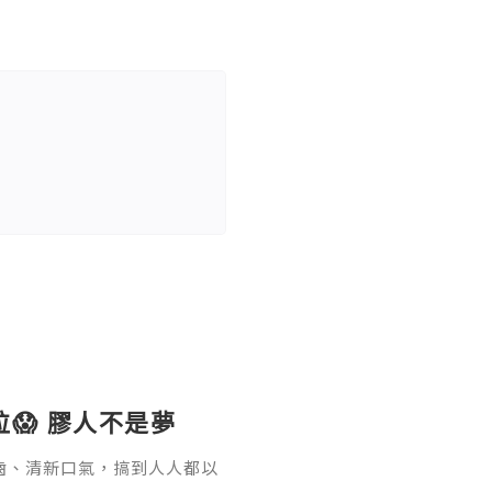
微粒😱 膠人不是夢
齒、清新口氣，搞到人人都以
咀嚼香口膠8分鐘，會釋放出9