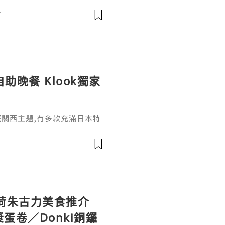
膠含雌激素干擾素BHA/BH
前
自助晚餐 Klook獨家
月嘅關西主題,有多款充滿日本特
而家Klook做緊7折優惠,唔
,包括松板和牛鮮貝皇帝蟹腳
式咖啡咖哩､蠔肉海老大阪燒､
､和牛蟹肉腐皮壽司､抹茶提
🇯🇵自助餐當然仲包括各國
荷朱古力美食推介
蛋卷／Donki銅鑼