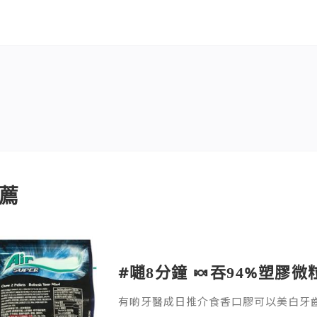
薦
#𡁻8分鐘 🍬吞94%塑膠
有啲牙醫成日推介食香口膠可以美白牙
為好健康！但 #UCLA 最新研究發現，