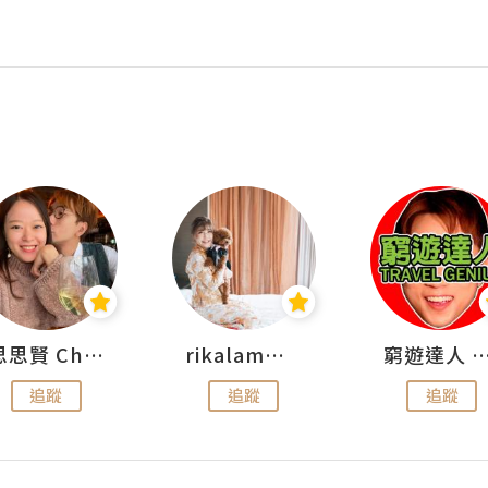
思思賢 ChillMyBabe
rikalammm
窮遊達人 Mr.TravelGe
追蹤
追蹤
追蹤