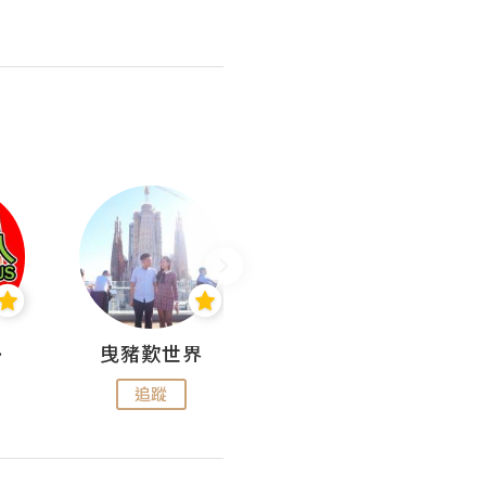
nius
曳豬歎世界
Koalascities (^O^)! @ UTravel
追蹤
追蹤