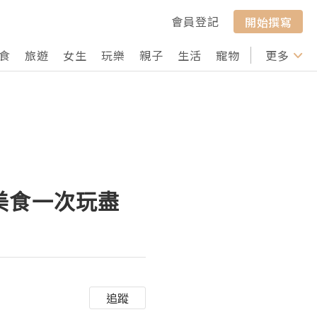
會員登記
開始撰寫
食
旅遊
女生
玩樂
親子
生活
寵物
行山
更多
打卡
與美食一次玩盡
追蹤