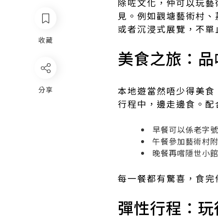
除咗文化，仲可以玩藝
見。例如觀塘藝術村、
或者沉浸式展覽，不單
收藏
美食之旅：品
本地遊當然唔少得美食
分享
行程中，邊走邊食。配
早餐可以係老字
午餐參加藝術村
晚餐再嚐隱世小
每一餐都有驚喜，食完
彈性行程：玩