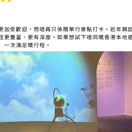
更加受歡迎，而唔再只係簡單行景點打卡。近年興
程更豐富、更有深度。如果想試下唔同嘅香港本地
」一次滿足嘅行程。