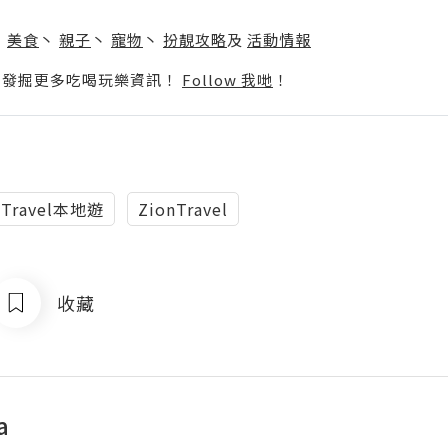
】
丶
美食
丶
親子
丶
寵物
丶
扮靚攻略
及
活動情報
p啦！發掘更多吃喝玩樂資訊！
Follow 我哋
！
nTravel本地遊
ZionTravel
收藏
a