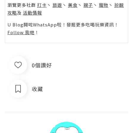
瀏覽更多社群
打卡
丶
旅遊
丶
美食
丶
親子
丶
寵物
丶
扮靚
攻略
及
活動情報
U Blog開咗WhatsApp啦！發掘更多吃喝玩樂資訊！
Follow 我哋
！
0個讚好
收藏