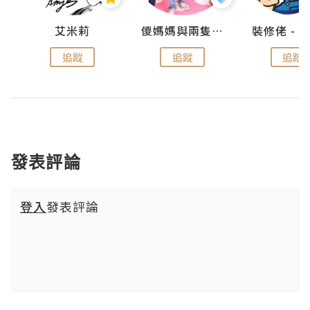
點滴
艾米莉
儍媽媽與兩隻小魔怪之家
追蹤
追蹤
追蹤
發表評論
登入
發表評論