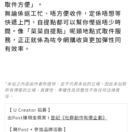
取件方便」。
無論係返工忙、唔方便收件，定係唔想等
快遞上門，自提點都可以幫你慳返唔少時
間。像「菜菜自提點」呢類地點式取件服
務，正正就係為咗令網購收貨更加彈性同
有效率。
*本站之內容由作者所提供，並不代表本站的立場。因此本站對
所有博客的立場、真實性、準確性及完整性不負任何法律責
任。
【 U Creator 招募 】
出Post賺現金獎賞 l
登記《社群創作有價企劃》
【 睇Post + 參加品牌活動 】