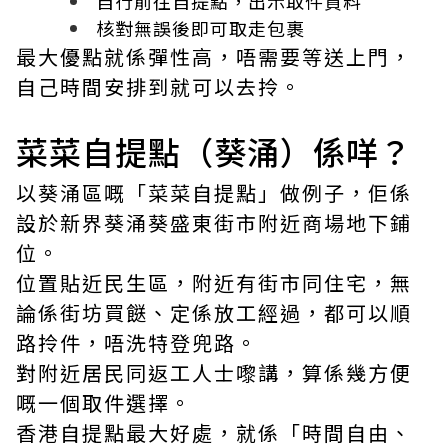
自行前往自提點，出示取件資料
核對無誤後即可取走包裹
最大優點就係彈性高，唔需要等送上門，
自己時間安排到就可以去拎。
菜菜自提點（葵涌）係咩？
以葵涌區嘅「菜菜自提點」做例子，佢係
設於新界葵涌葵盛東街市附近商場地下鋪
位。
位置貼近民生區，附近有街市同住宅，無
論係街坊買餸、定係放工經過，都可以順
路拎件，唔洗特登兜路。
對附近居民同返工人士嚟講，算係幾方便
嘅一個取件選擇。
香港自提點最大好處，就係「時間自由、