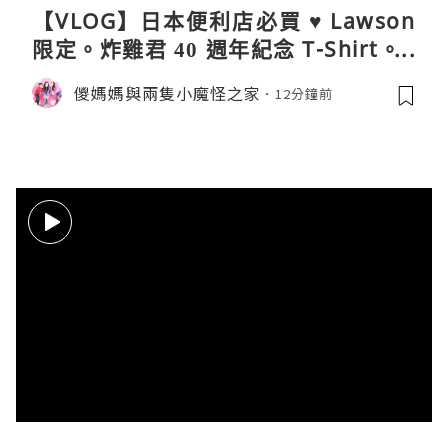
【VLOG】日本便利店必買 ♥ Lawson
限定。炸雞君 40 週年紀念 T-Shirt。C
oleman 聯乘晴雨兩用自動開合折疊
儍媽媽與兩隻小魔怪之家
12分鐘前
傘。與 Calbee / 湖池屋共同開發製作
薯片