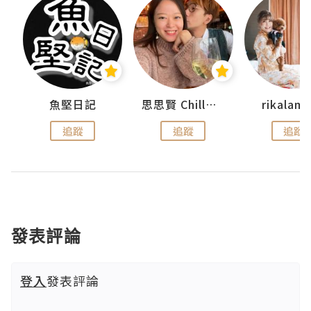
urnal
魚堅日記
思思賢 ChillMyBabe
rikala
追蹤
追蹤
追蹤
發表評論
登入
發表評論