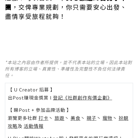
團
，交俾專業規劃，你只需要安心出發、
盡情享受旅程就夠！
*本站之內容由作者所提供，並不代表本站的立場。因此本站對
所有博客的立場、真實性、準確性及完整性不負任何法律責
任。
【 U Creator 招募 】
出Post賺現金獎賞 l
登記《社群創作有價企劃》
【 睇Post + 參加品牌活動 】
瀏覽更多社群
打卡
丶
旅遊
丶
美食
丶
親子
丶
寵物
丶
扮靚
攻略
及
活動情報