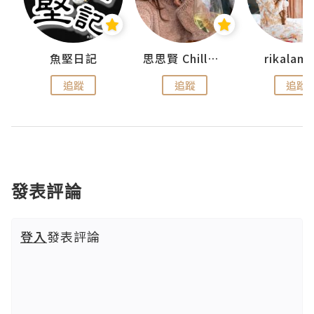
urnal
魚堅日記
思思賢 ChillMyBabe
rikala
追蹤
追蹤
追蹤
發表評論
登入
發表評論