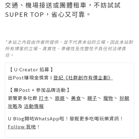
交通、機場接送或團體租車，不妨試試
SUPER TOP，省心又可靠。
*本站之內容由作者所提供，並不代表本站的立場。因此本站對
所有博客的立場、真實性、準確性及完整性不負任何法律責
任。
【 U Creator 招募 】
出Post賺現金獎賞 l
登記《社群創作有價企劃》
【 睇Post + 參加品牌活動 】
瀏覽更多社群
打卡
丶
旅遊
丶
美食
丶
親子
丶
寵物
丶
扮靚
攻略
及
活動情報
U Blog開咗WhatsApp啦！發掘更多吃喝玩樂資訊！
Follow 我哋
！