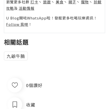
瀏覽更多社群
打卡
丶
旅遊
丶
美食
丶
親子
丶
寵物
丶
扮靚
攻略
及
活動情報
U Blog開咗WhatsApp啦！發掘更多吃喝玩樂資訊！
Follow 我哋
！
相關話題
九爺牛腩
0個讚好
收藏