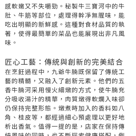
感軟嫩又不失嚼勁。秘製牛三寶河中的牛
肚、牛筋等部位，處理得幹凈無腥味，能
吃出明顯的新鮮感。這種對食材品質的執
著，使得最簡單的菜品也能展現出非凡風
味。
匠心工藝：傳統與創新的完美結合
在烹飪過程中，九爺牛腩既保留了傳統工
藝的精髓，又融入了創新元素。他們的五
香牛腩河采用慢火細燉的方式，使牛腩充
分吸收湯汁的精華，肉質燉得軟爛入味卻
仍保持完整形態。燉煮時加入的香料如八
角、桂皮等，都經過細心預處理以更好地
析出香氣。值得一提的是，店家在保持傳
統風味的同時，也不斷探索健康搭配，例