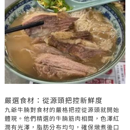
嚴選食材：從源頭把控新鮮度
九爺牛腩對食材的嚴格把控從源頭就開始
體現。他們精選的牛腩筋肉相間，色澤紅
潤有光澤，脂肪分布均勻，確保燉煮後口