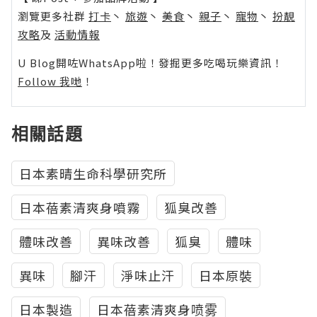
瀏覽更多社群
打卡
丶
旅遊
丶
美食
丶
親子
丶
寵物
丶
扮靚
攻略
及
活動情報
U Blog開咗WhatsApp啦！發掘更多吃喝玩樂資訊！
Follow 我哋
！
相關話題
日本素晴生命科學研究所
日本蓓素清爽身噴霧
狐臭改善
體味改善
異味改善
狐臭
體味
異味
腳汗
淨味止汗
日本原裝
日本製造
日本蓓素清爽身喷雾