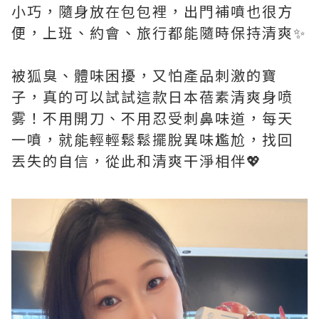
小巧，隨身放在包包裡，出門補噴也很方
便，上班、約會、旅行都能隨時保持清爽✨
被狐臭、體味困擾，又怕產品刺激的寶
子，真的可以試試這款日本蓓素清爽身喷
雾！不用開刀、不用忍受刺鼻味道，每天
一噴，就能輕輕鬆鬆擺脫異味尷尬，找回
丟失的自信，從此和清爽干淨相伴💖