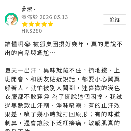
夢潔~
發佈於 2026.05.13
追蹤
HK$280
誰懂啊😭 被狐臭困擾好幾年，真的是說不
出的自卑與尷尬…
夏天一出汗，異味就藏不住，擠地鐵、上
班開會、和朋友貼近說話，都要小心翼翼
躲著人，就怕被別人聞到，連喜歡的淺色
衣服都不敢穿😔 為了擺脫這個困擾，我試
過無數款止汗劑、淨味噴霧，有的止汗效
果差，噴了幾小時就打回原形；有的味道
刺鼻，還會讓腋下泛紅癢痛，敏感肌真的