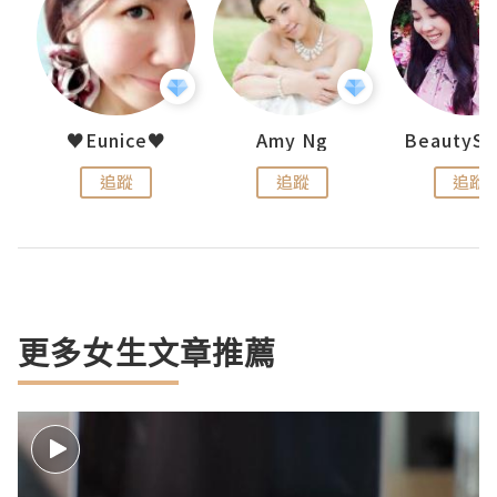
h 夏沫
♥Eunice♥
Amy Ng
追蹤
追蹤
追蹤
更多女生文章推薦