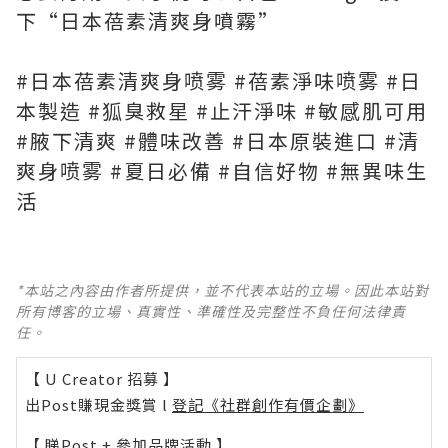
下“日本蓓素清爽身噴霧”
#日本蓓素清爽身喷雾 #蓓素淨味喷雾 #日
本製造 #狐臭救星 #止汗淨味 #敏感肌可用
#腋下清爽 #體味改善 #日本原裝進口 #清
爽身喷雾 #夏日必備 #自信好物 #無異味生
活
*本站之內容由作者所提供，並不代表本站的立場。因此本站對
所有博客的立場、真實性、準確性及完整性不負任何法律責
任。
【 U Creator 招募 】
出Post賺現金獎賞 l
登記《社群創作有價企劃》
【 睇Post + 參加品牌活動 】