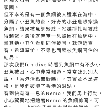
家園。
但不幸的是有一個魚網被人遺棄在海中，
分隔了小丑魚的家，好奇的小丑魚想穿過
魚網，結果被魚網緊纏。牠越掙扎就被纏
得越緊，最後就奄奄一息被困在魚網中。
當其牠小丑魚看到同伴被困，就游近查
看，希望幫忙，不果也面臨被魚網困住的
結局。
那次我們fun dive 時看到魚網中有不少小
丑魚被困，心中非常難過。常常聽到別人
說，「香港潛點無野睇」，其實並不是這
樣，是我們破壞了香港的潛點。
看到快奄奄一息的Nemo，我們馬上行動，
小心翼翼地把纏著Nemo 的魚網剪開。可