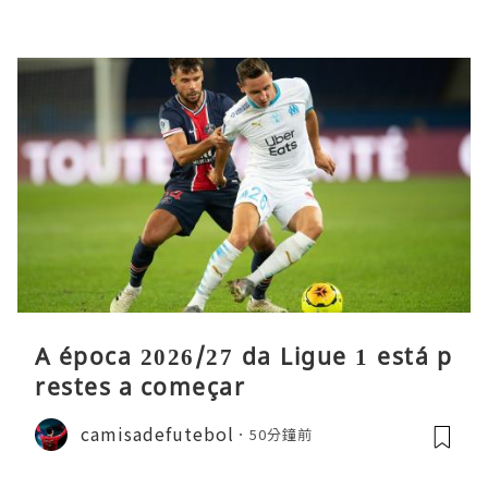
A época 2026/27 da Ligue 1 está p
restes a começar
camisadefutebol
50分鐘前