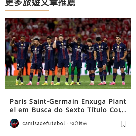
更多旅遊文章推薦
Paris Saint-Germain Enxuga Plant
el em Busca do Sexto Título Cons
ecutivo da Liga
camisadefutebol
42分鐘前