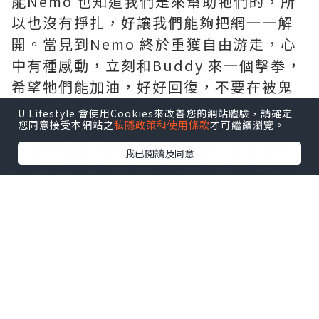
能Nemo 也知道我們是來幫助牠們的，所
以也沒有掙扎，好讓我們能夠把網一一解
開。當見到Nemo 終於重獲自由游走，心
中有種感動，立刻和Buddy 來一個擊拳，
希望牠們能加油，好好回復，不要在被鬼
網纏著。不過並不是所有Nemo 都等待到
U Lifestyle 會使用Cookies來改善您的網站體驗，請確定
您同意接受本網站之
私隱政策和使用條款
才可繼續瀏覽。
我們，有一些已經被鬼網奪去生命。
水底是無數生物的家園，希望大家幫幫忙
我已閱讀及同意
如果能力可以的話，把這些鬼網清除，幫
海洋生物建立一個美好安全的家。
緊急呼籲
各潛友請注意， 火石 水深8 米左右小丑魚
林附近發現大量「鬼網」，由於鬼網面積
太大故未能完成清除， 請有能者盡力協
助， 保護海洋。