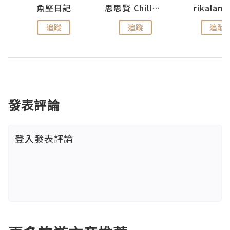
urnal
魚堅日記
思思賢 ChillMyBabe
rikala
追蹤
追蹤
追蹤
發表評論
登入
發表評論