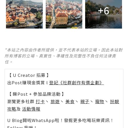
+6
*本站之內容由作者所提供，並不代表本站的立場。因此本站對
所有博客的立場、真實性、準確性及完整性不負任何法律責
任。
【 U Creator 招募 】
出Post賺現金獎賞 l
登記《社群創作有價企劃》
【 睇Post + 參加品牌活動 】
瀏覽更多社群
打卡
丶
旅遊
丶
美食
丶
親子
丶
寵物
丶
扮靚
攻略
及
活動情報
U Blog開咗WhatsApp啦！發掘更多吃喝玩樂資訊！
Follow 我哋
！