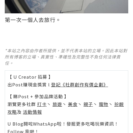
第一次一個人去旅行。
*本站之內容由作者所提供，並不代表本站的立場。因此本站對
所有博客的立場、真實性、準確性及完整性不負任何法律責
任。
【 U Creator 招募 】
出Post賺現金獎賞 l
登記《社群創作有價企劃》
【 睇Post + 參加品牌活動 】
瀏覽更多社群
打卡
丶
旅遊
丶
美食
丶
親子
丶
寵物
丶
扮靚
攻略
及
活動情報
U Blog開咗WhatsApp啦！發掘更多吃喝玩樂資訊！
Follow 我哋
！