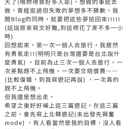
大了(喂妳得罪好多人耶)，想做的事就去
做，曾經追過但失敗的夢想多不勝數，我
開Blog的同時，就要把這些夢拾回來!!!!!
(話說原來寫文好難,到這裡花了差不多一小
時)
回想起來，第一次一個人去旅行，我居然
有勇氣走!!(明明只是台灣還要是台北說什
麼勇氣) ，目前為止三次一個人去旅行，一
次差點趕不上飛機，一次要交賠償費……
(比較復雜，到我寫遊記再說) ，一次真的
趕不上飛機。
但我還是想出走。
希望之後好好補上這三篇遊記，在這三篇
之前，會先寫上北韓遊記(未出發先興奮
mode) ，有人看當然是我的目標，沒人看