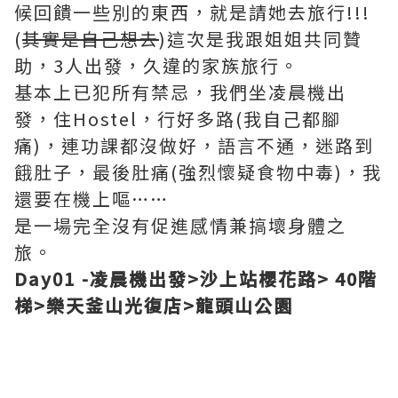
候回饋一些別的東西，就是請她去旅行!!!
(
其實是自己想去
)這次是我跟姐姐共同贊
助，3人出發，久違的家族旅行。
基本上已犯所有禁忌，我們坐凌晨機出
發，住Hostel，行好多路(我自己都腳
痛)，連功課都沒做好，語言不通，迷路到
餓肚子，最後肚痛(強烈懷疑食物中毒)，我
還要在機上嘔……
是一場完全沒有促進感情兼搞壞身體之
旅。
Day01 -
凌晨機出發>
沙上站櫻花路>
40
階
梯>
樂天釜山光復店>
龍頭山公園