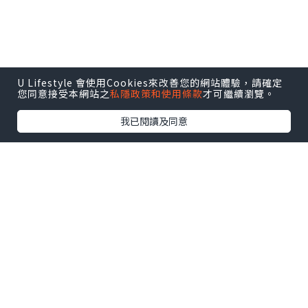
U Lifestyle 會使用Cookies來改善您的網站體驗，請確定
您同意接受本網站之
私隱政策和使用條款
才可繼續瀏覽。
我已閱讀及同意
凌晨兩點出發，第一次坐釜山航空，坐位
好闊，起碼是快X的1.5倍闊，確實是不像
廉航的廉航，因為是凌晨機，會有一個芝
士蛋糕和一杯飲料(有韓國盧薈汁，大推)，
然後就是睡睡睡睡睡睡睡……(其實睡不着-
-)