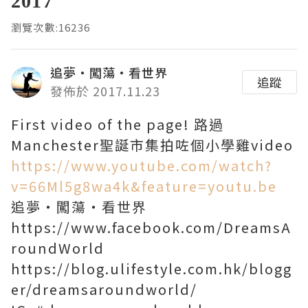
2017
瀏覽次數:16236
追夢‧闖蕩‧看世界
追蹤
發佈於 2017.11.23
First video of the page! 路過
Manchester聖誕市集拍咗個小學雞video
https://www.youtube.com/watch?
v=66Ml5g8wa4k&feature=youtu.be
追夢‧闖蕩‧看世界
https://www.facebook.com/DreamsA
roundWorld
https://blog.ulifestyle.com.hk/blogg
er/dreamsaroundworld/