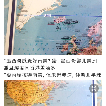
*墨西哥感覺好南美? 錯! 墨西哥響北美洲
兼且緯度同香港差唔多
*委內瑞拉響南美, 但未過赤道, 仲響北半球