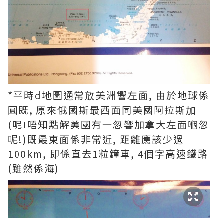
*平時d地圖通常放美洲響左面, 由於地球係
圓既, 原來俄國斯最西面同美國阿拉斯加
(呢!唔知點解美國有一忽響加拿大左面嗰忽
呢!)既最東面係非常近, 距離應該少過
100km, 即係直去1粒鐘車, 4個字高速鐵路
(雖然係海)