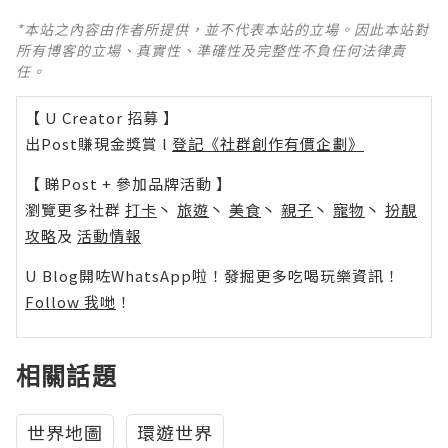
*本站之內容由作者所提供，並不代表本站的立場。因此本站對
所有博客的立場、真實性、準確性及完整性不負任何法律責
任。
【 U Creator 招募 】
出Post賺現金獎賞 l
登記《社群創作有價企劃》
【 睇Post + 參加品牌活動 】
瀏覽更多社群
打卡
丶
旅遊
丶
美食
丶
親子
丶
寵物
丶
扮靚
攻略
及
活動情報
U Blog開咗WhatsApp啦！發掘更多吃喝玩樂資訊！
Follow 我哋
！
相關話題
世界地圖
環遊世界