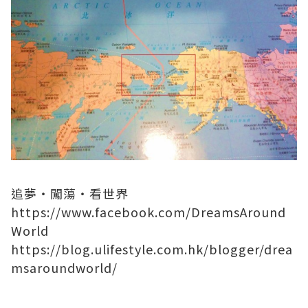
追夢‧闖蕩‧看世界
https://www.facebook.com/DreamsAround
World
https://blog.ulifestyle.com.hk/blogger/drea
msaroundworld/