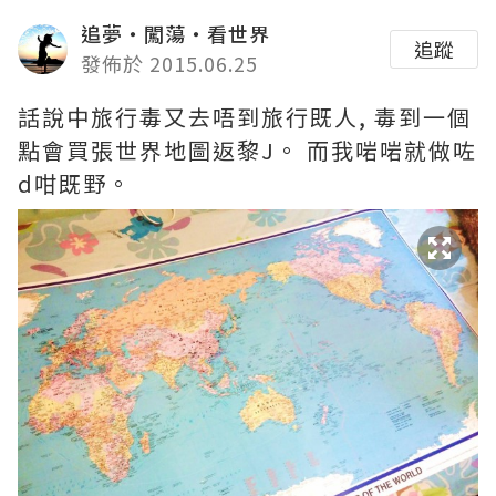
追夢‧闖蕩‧看世界
追蹤
發佈於 2015.06.25
話說中旅行毒又去唔到旅行既人, 毒到一個
點會買張世界地圖返黎J。 而我啱啱就做咗
d咁既野。