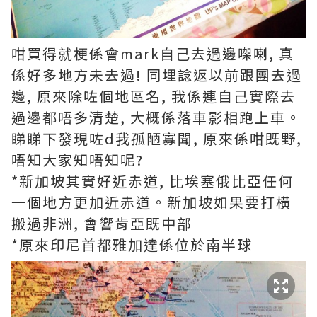
咁買得就梗係會mark自己去過邊㗎喇, 真
係好多地方未去過! 同埋諗返以前跟團去過
邊, 原來除咗個地區名, 我係連自己實際去
過邊都唔多清楚, 大概係落車影相跑上車。
睇睇下發現咗d我孤陋寡聞, 原來係咁既野,
唔知大家知唔知呢?
*新加坡其實好近赤道, 比埃塞俄比亞任何
一個地方更加近赤道。新加坡如果要打橫
搬過非洲, 會響肯亞既中部
*原來印尼首都雅加達係位於南半球