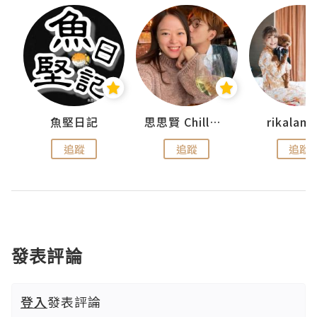
urnal
魚堅日記
思思賢 ChillMyBabe
rikala
追蹤
追蹤
追蹤
發表評論
登入
發表評論