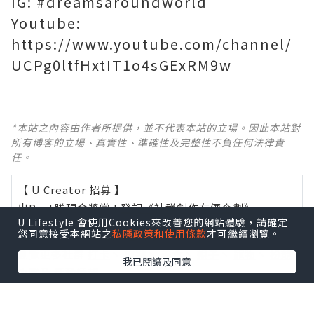
IG: #dreamsaroundworld
Youtube:
https://www.youtube.com/channel/
UCPg0ltfHxtIT1o4sGExRM9w
*本站之內容由作者所提供，並不代表本站的立場。因此本站對
所有博客的立場、真實性、準確性及完整性不負任何法律責
任。
【 U Creator 招募 】
出Post賺現金獎賞 l
登記《社群創作有價企劃》
U Lifestyle 會使用Cookies來改善您的網站體驗，請確定
您同意接受本網站之
私隱政策和使用條款
才可繼續瀏覽。
【 睇Post + 參加品牌活動 】
瀏覽更多社群
打卡
丶
旅遊
丶
美食
丶
親子
丶
寵物
丶
扮靚
我已閱讀及同意
攻略
及
活動情報
U Blog開咗WhatsApp啦！發掘更多吃喝玩樂資訊！