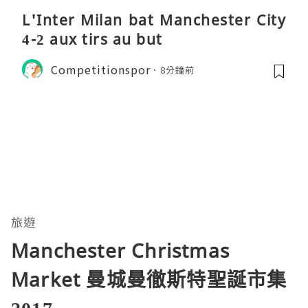
L'Inter Milan bat Manchester City
4-2 aux tirs au but
Competitionspor
8分鐘前
旅遊
Manchester Christmas
Market 曼城曼徹斯特聖誕市集