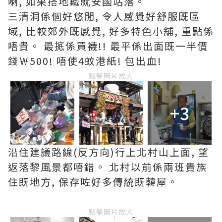
喇, 如果搭地鐵就安國站落。
三清洞係個好悠閒, 令人感覺好舒服既區
域, 比較郊外既感覺, 好多特色小舖, 重點係
唔貴。 最掋係買襪!! 最平係出面既一半價
錢￦500! 唔使4蚊港紙! 包出血!
點擊圖片放大
+3
沿住建議路線(反方向)行上北村山上面, 望
返落黎風景都唔錯。 北村以前係兩班貴族
住既地方, 保存咗好多傳統既韓屋。
點擊圖片放大