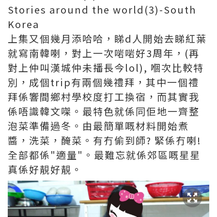
Stories around the world(3)-South
Korea
上集又個幾月添哈哈，睇d人開始去睇紅葉
就寫南韓喇，對上一次啱啱好3周年，(再
對上仲叫漢城仲未播長今lol), 嗰次比較特
別，成個trip有兩個幾禮拜，其中一個禮
拜係響間鄉村學校度打工換宿，而其實我
係唔識韓文㗎。最特色就係同佢地一齊整
泡菜準備過冬。由最簡單嘅材料開始煮
醬，洗菜，醃菜。有冇偷到師? 緊係冇喇!
全部都係"適量"。最難忘就係郊區嘅星星
真係好靚好靚。