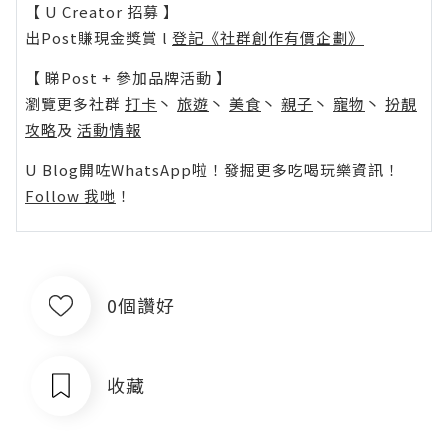
【 U Creator 招募 】
出Post賺現金獎賞 l
登記《社群創作有價企劃》
【 睇Post + 參加品牌活動 】
瀏覽更多社群
打卡
丶
旅遊
丶
美食
丶
親子
丶
寵物
丶
扮靚
攻略
及
活動情報
U Blog開咗WhatsApp啦！發掘更多吃喝玩樂資訊！
Follow 我哋
！
0個讚好
收藏