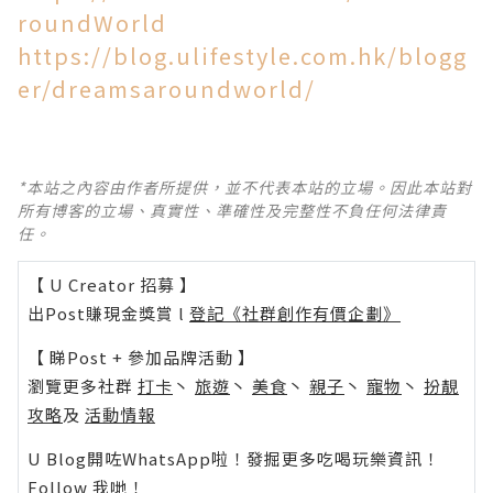
roundWorld
https://blog.ulifestyle.com.hk/blogg
er/dreamsaroundworld/
*本站之內容由作者所提供，並不代表本站的立場。因此本站對
所有博客的立場、真實性、準確性及完整性不負任何法律責
任。
【 U Creator 招募 】
出Post賺現金獎賞 l
登記《社群創作有價企劃》
【 睇Post + 參加品牌活動 】
瀏覽更多社群
打卡
丶
旅遊
丶
美食
丶
親子
丶
寵物
丶
扮靚
攻略
及
活動情報
U Blog開咗WhatsApp啦！發掘更多吃喝玩樂資訊！
Follow 我哋
！