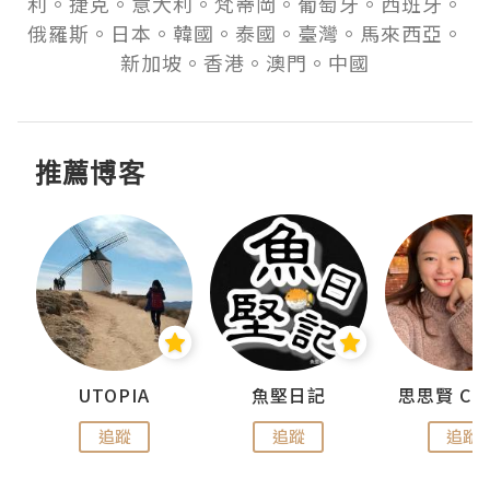
利。捷克。意大利。梵蒂岡。葡萄牙。西班牙。
俄羅斯。日本。韓國。泰國。臺灣。馬來西亞。
新加坡。香港。澳門。中國
推薦博客
urnal
UTOPIA
魚堅日記
追蹤
追蹤
追蹤