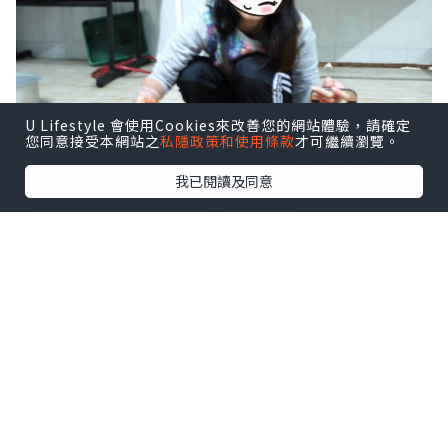
U Lifestyle 會使用Cookies來改善您的網站體驗，請確定
您同意接受本網站之
私隱政策和使用條款
才可繼續瀏覽。
我已閱讀及同意
而返出市區做遊客做得最多就係影韓服
相，滿足自戀慾哈哈哈。其實韓服係幾易
着得靚。最爽就係超掋玩汗蒸幕，幾十蚊
淨係行得多浸吓都幾爽。同我鍾意食陳玉
華一隻雞，好彩成功拉咗個識咗兩分鐘嘅
鬼妹hostel roommate同我食(因為一個
女仔mission impossible)。