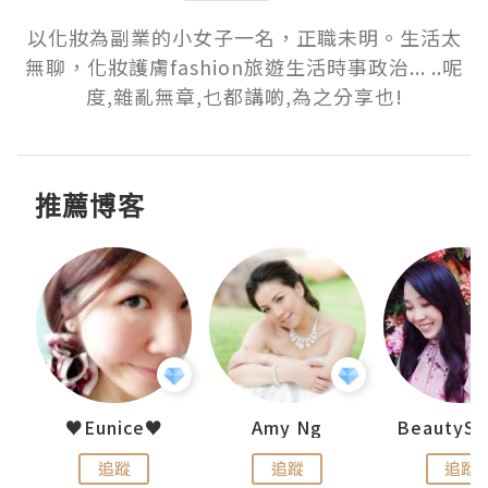
以化妝為副業的小女子一名，正職未明。生活太
無聊，化妝護膚fashion旅遊生活時事政治... ..呢
度,雜亂無章,乜都講啲,為之分享也!
推薦博客
h 夏沫
♥Eunice♥
Amy Ng
追蹤
追蹤
追蹤