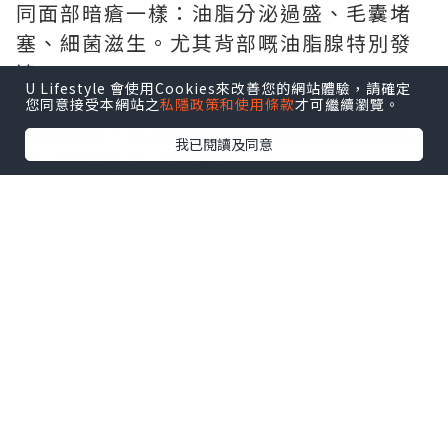
同面部暗瘡一樣：油脂分泌過盛、毛囊堵
塞、細菌滋生。尤其背部嘅油脂腺特別發
達！
U Lifestyle 會使用Cookies來改善您的網站體驗，請確定
今日我就嚟同大家分享一系列日常消炎殺
您同意接受本網站之
私隱政策和使用條款
才可繼續瀏覽。
菌小妙招，再為大家揭秘點樣保持嫩滑肌
我已閱讀及同意
膚，徹底告別「痘痘肌」！