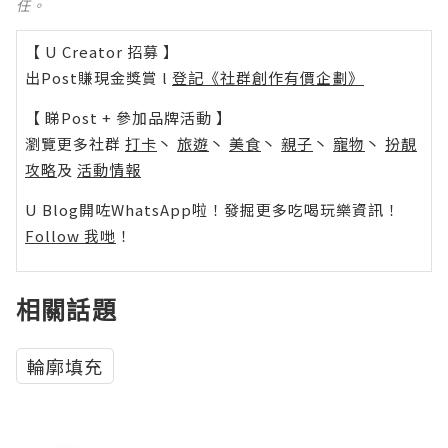
任。
【 U Creator 招募 】
出Post賺現金獎賞 l
登記《社群創作有價企劃》
【 睇Post + 參加品牌活動 】
瀏覽更多社群
打卡
丶
旅遊
丶
美食
丶
親子
丶
寵物
丶
扮靚
攻略
及
活動情報
U Blog開咗WhatsApp啦！發掘更多吃喝玩樂資訊！
Follow 我哋
！
相關話題
輪廓填充