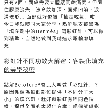
只有V面，而係需要立體感同飽滿度。但隨
住膠原流失，法令紋加深、面頰凹陷、淚
溝現形... 面部就好似被「抽走咗氣」咁。
今日我就嚟同大家分享，點解呢支被譽為
「填充劑中的Hermès」嘅彩虹針，可以做
到精準、自然地做到我哋追求嘅輪廓填
充。
彩虹針不同功效大解密：客製化填充
的美學秘密
點解Belotero®會比人叫做「彩虹針」？
原因係佢為每個部位提供「不同分子大
小」的填充劑，就好似彩虹有唔同色階一
樣，提供全面的客製化方案！呢個就係彩