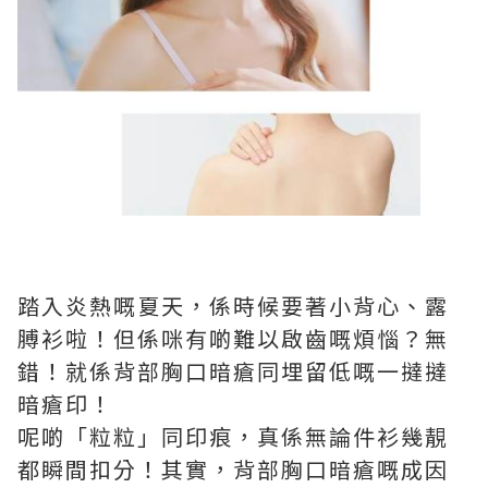
踏入炎熱嘅夏天，係時候要著小背心、露
膊衫啦！但係咪有啲難以啟齒嘅煩惱？無
錯！就係背部胸口暗瘡同埋留低嘅一撻撻
暗瘡印！
呢啲「粒粒」同印痕，真係無論件衫幾靚
都瞬間扣分！其實，背部胸口暗瘡嘅成因