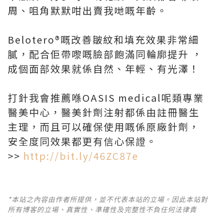
周、咀角默默咁出賣我哋嘅年齡。
Belotero®嘅改善皺紋和填充效果非常細
膩，配合佢帶嚟嘅臉部飽滿同輪廓提升 ，
成個面部效果就係自然、年輕、有光澤！
打針我會推薦喺OASIS medical呢類專業
醫美中心，醫美針劑注射都係由註冊醫生
主理，而且可以確保使用嘅係原廠針劑，
安全度同效果都更有信心保證。
>>
http://bit.ly/46ZC87e
*本站之內容由作者所提供，並不代表本站的立場。因此本站對
所有博客的立場、真實性、準確性及完整性不負任何法律責