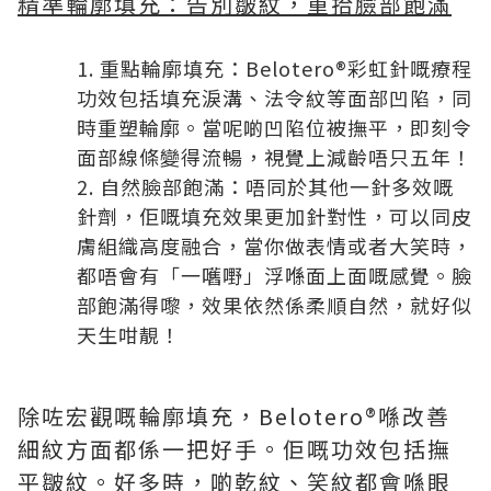
精準輪廓填充：告別皺紋，重拾臉部飽滿
重點輪廓填充：Belotero®彩虹針嘅療程
功效包括填充淚溝、法令紋等面部凹陷，同
時重塑輪廓。當呢啲凹陷位被撫平，即刻令
面部線條變得流暢，視覺上減齡唔只五年！
自然臉部飽滿：唔同於其他一針多效嘅
針劑，佢嘅填充效果更加針對性，可以同皮
膚組織高度融合，當你做表情或者大笑時，
都唔會有「一嚿嘢」浮喺面上面嘅感覺。臉
部飽滿得嚟，效果依然係柔順自然，就好似
天生咁靚！
除咗宏觀嘅輪廓填充，Belotero®喺改善
細紋方面都係一把好手。佢嘅功效包括撫
平皺紋。好多時，啲乾紋、笑紋都會喺眼