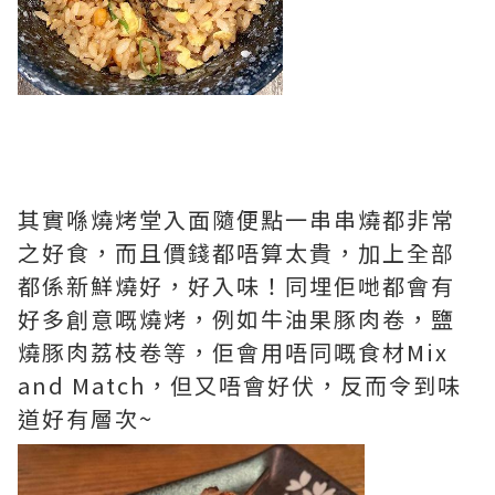
其實喺燒烤堂入面隨便點一串串燒都非常
之好食，而且價錢都唔算太貴，加上全部
都係新鮮燒好，好入味！同埋佢哋都會有
好多創意嘅燒烤，例如牛油果豚肉卷，鹽
燒豚肉荔枝卷等，佢會用唔同嘅食材Mix
and Match，但又唔會好伏，反而令到味
道好有層次~