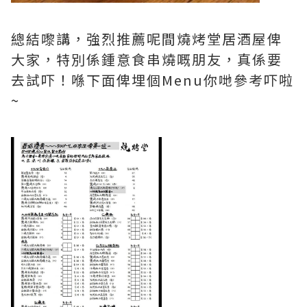
總結嚟講，強烈推薦呢間燒烤堂居酒屋俾
大家，特別係鍾意食串燒嘅朋友，真係要
去試吓！喺下面俾埋個Menu你哋參考吓啦
~