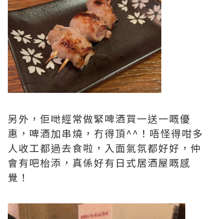
另外，佢哋經常做緊啤酒買一送一嘅優
惠，啤酒加串燒，冇得頂^^！唔怪得咁多
人收工都過去食啦，入面氣氛都好好，仲
會有吧枱添，真係好有日式居酒屋嘅感
覺！