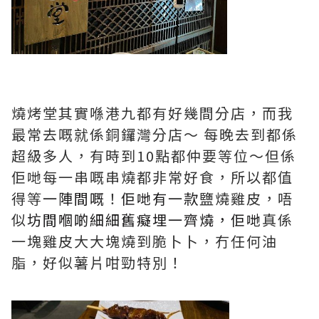
燒烤堂其實喺港九都有好幾間分店，而我
最常去嘅就係銅鑼灣分店～ 每晚去到都係
超級多人，有時到10點都仲要等位～但係
佢哋每一串嘅串燒都非常好食，所以都值
得等
一陣間嘅
！
佢哋有一款
鹽燒雞皮，唔
似
坊間嗰啲細細舊癡埋一齊燒，佢哋
真係
一塊雞皮大大塊燒到脆卜卜，冇任何油
脂，好似薯片咁勁特別！