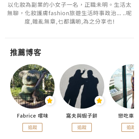
以化妝為副業的小女子一名，正職未明。生活太
無聊，化妝護膚fashion旅遊生活時事政治... ..呢
度,雜亂無章,乜都講啲,為之分享也!
推薦博客
Fabrice 嚐味
窩夫與蝦子餅
戀吃車
追蹤
追蹤
追蹤