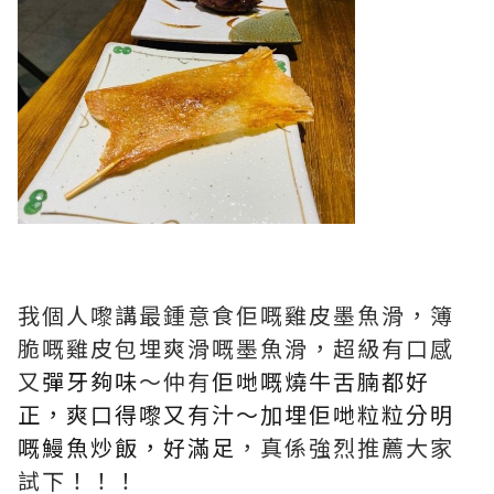
我個人嚟講最鍾意食佢嘅雞皮墨魚滑，簿
脆嘅雞皮包埋爽滑嘅墨魚滑，超級有口感
又
彈牙夠味
～仲有
佢哋嘅燒牛舌腩都好
正，爽口得嚟又有汁～加埋佢哋粒粒分明
嘅鰻魚炒飯，好滿足
，真係強烈推薦大家
試下！！！