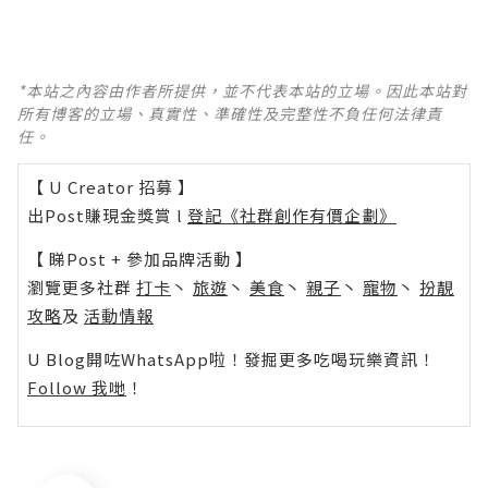
*本站之內容由作者所提供，並不代表本站的立場。因此本站對
所有博客的立場、真實性、準確性及完整性不負任何法律責
任。
【 U Creator 招募 】
出Post賺現金獎賞 l
登記《社群創作有價企劃》
【 睇Post + 參加品牌活動 】
瀏覽更多社群
打卡
丶
旅遊
丶
美食
丶
親子
丶
寵物
丶
扮靚
攻略
及
活動情報
U Blog開咗WhatsApp啦！發掘更多吃喝玩樂資訊！
Follow 我哋
！