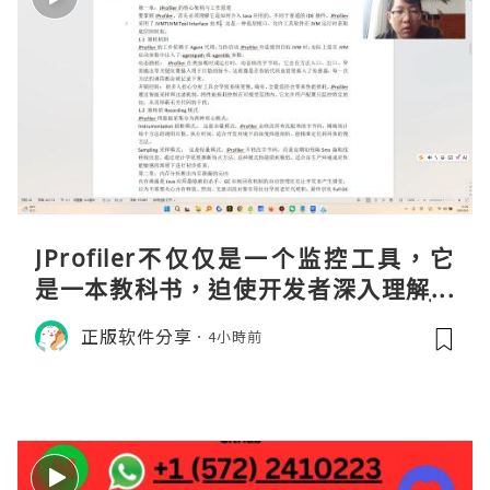
JProfiler不仅仅是一个监控工具，它
是一本教科书，迫使开发者深入理解JV
M的内存模型、垃圾回收机制和并发原
正版软件分享
4小時前
理。通过直观的可视化数据，它将抽象
的性能问题具象化为代码行号。对于一
名追求卓越的Java