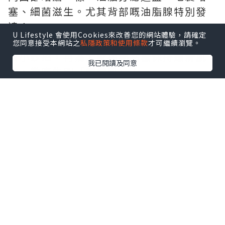
塞、細菌滋生。尤其背部嘅油脂腺特別發
達！
U Lifestyle 會使用Cookies來改善您的網站體驗，請確定
今日我就嚟同大家分享一系列日常消炎殺
您同意接受本網站之
私隱政策和使用條款
才可繼續瀏覽。
菌小妙招，再為大家揭秘點樣保持嫩滑肌
我已閱讀及同意
膚，徹底告別「痘痘肌」！