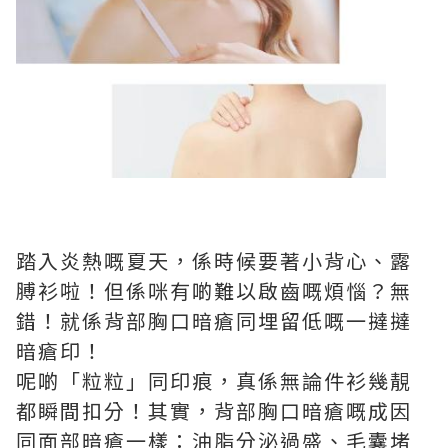
踏入炎熱嘅夏天，係時候要著小背心、露
膊衫啦！但係咪有啲難以啟齒嘅煩惱？無
錯！就係背部胸口暗瘡同埋留低嘅一撻撻
暗瘡印！
呢啲「粒粒」同印痕，真係無論件衫幾靚
都瞬間扣分！其實，背部胸口暗瘡嘅成因
同面部暗瘡一樣：油脂分泌過盛、毛囊堵