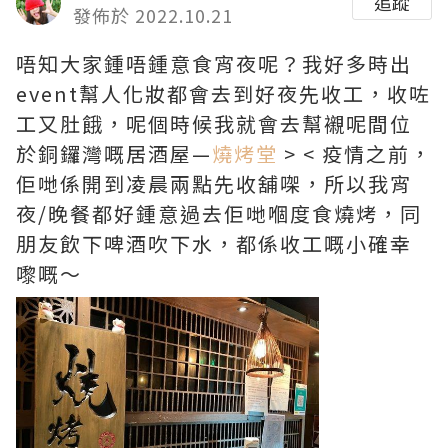
追蹤
發佈於 2022.10.21
唔知大家鍾唔鍾意食宵夜呢？我好多時出
event幫人化妝都會去到好夜先收工，收咗
工又肚餓，呢個時候我就會去幫襯呢間位
於銅鑼灣嘅居酒屋—
燒烤堂
> < 疫情之前，
佢哋係開到凌晨兩點先收舖㗎，所以我宵
夜/晚餐都好鍾意過去佢哋嗰度食燒烤，同
朋友飲下啤酒吹下水，都係收工嘅小確幸
嚟嘅～