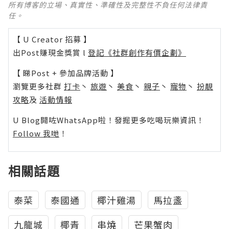
所有博客的立場、真實性、準確性及完整性不負任何法律責
任。
【 U Creator 招募 】
出Post賺現金獎賞 l
登記《社群創作有價企劃》
【 睇Post + 參加品牌活動 】
瀏覽更多社群
打卡
丶
旅遊
丶
美食
丶
親子
丶
寵物
丶
扮靚
攻略
及
活動情報
U Blog開咗WhatsApp啦！發掘更多吃喝玩樂資訊！
Follow 我哋
！
相關話題
泰菜
泰國通
椰汁雞湯
馬拉盞
九龍城
椰青
串燒
芒果蟹肉