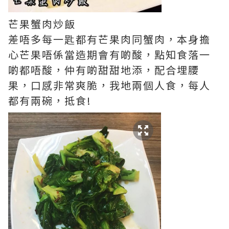
芒果蟹肉炒飯
差唔多每一匙都有芒果肉同蟹肉，本身擔
心芒果唔係當造期會有啲酸，點知食落一
啲都唔酸，仲有啲甜甜地添，配合埋腰
果，口感非常爽脆，我地兩個人食，每人
都有兩碗，抵食!