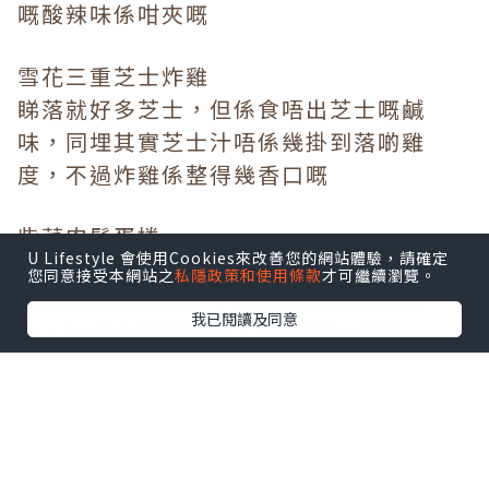
嘅酸辣味係咁夾嘅
雪花三重芝士炸雞
睇落就好多芝士，但係食唔出芝士嘅鹹
味，同埋其實芝士汁唔係幾掛到落啲雞
度，不過炸雞係整得幾香口嘅
紫菜肉鬆蛋捲
U Lifestyle 會使用Cookies來改善您的網站體驗，請確定
您同意接受本網站之
私隱政策和使用條款
才可繼續瀏覽。
呢個蛋糕味道同玉子燒好似，我估佢應該
係落咗少少堅魚汁，所以個蛋食落甜甜
我已閱讀及同意
哋，加埋紫菜同肉鬆，口感更加豐富
燒魷魚
魷魚係原隻上需要自己剪開，口感彈牙，
感覺好食過唔少居酒屋