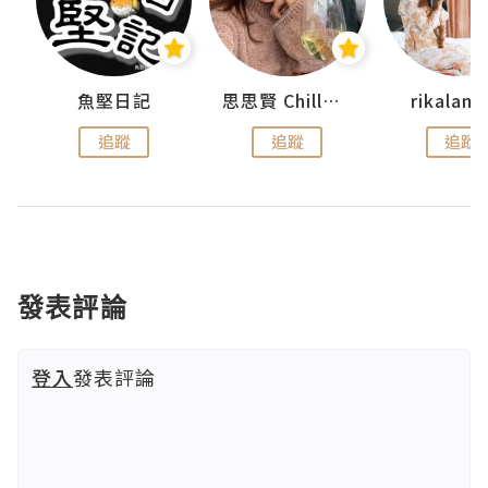
urnal
魚堅日記
思思賢 ChillMyBabe
rikala
追蹤
追蹤
追蹤
發表評論
登入
發表評論