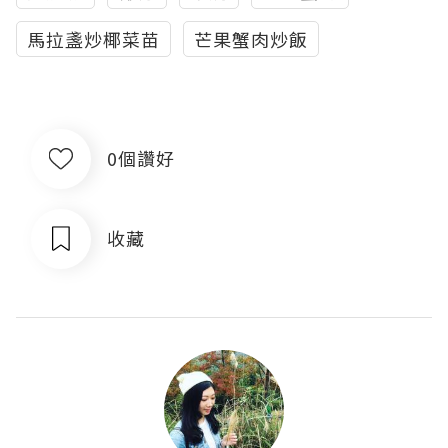
馬拉盞炒椰菜苗
芒果蟹肉炒飯
0個讚好
收藏