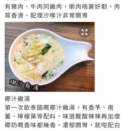
有豬肉、牛肉同雞肉，啲肉唔算好韌，肉
質香滑，配埋沙嗲汁非常開胃
椰汁雞湯
第一次飲泰國嘅椰汁雞湯，有香芧、南
薑、檸檬葉等配料，味道酸酸辣辣再加埋
椰奶嘅香味都幾香，濃郁開胃，就咁配白