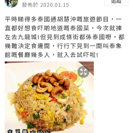
追蹤
發佈於 2020.01.15
平時睇得多泰國通胡慧沖嘅旅遊節目，一
直都好想食吓啲地道嘅泰國菜，今次就揀
左去九龍城!但見到成條街都係泰國嘢，都
幾難決定食邊間，行行下見到一間叫泰象
館嘅餐廳幾多人，就入去試吓啦!