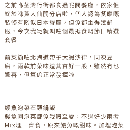
之前喺荃灣行街都食過呢間餐廳，依家佢
終於喺黃大仙開分店啦，個人認為餐廳嘅
裝修有啲似日本餐廳，但係都坐得幾舒
服，今次我哋就叫咗個最抵食嘅節日精選
套餐
前菜簡咗北海道帶子大蝦沙律，同凍豆
腐，兩款前菜味道其實好一般，雖然冇乜
驚喜，但算係正常發揮啦
鰻魚泡菜石頭鍋飯
鰻魚同泡菜都係我嘅至愛，不過好少兩者
Mix埋一齊食，原來鰻魚嘅甜味。加埋泡菜