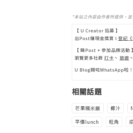
*本站之內容由作者所提供，
【 U Creator 招募 】
出Post賺現金獎賞 l
登記《
【 睇Post + 參加品牌活動 
瀏覽更多社群
打卡
丶
旅遊
U Blog開咗WhatsAp
相關話題
芒果糯米飯
椰汁
平價lunch
旺角