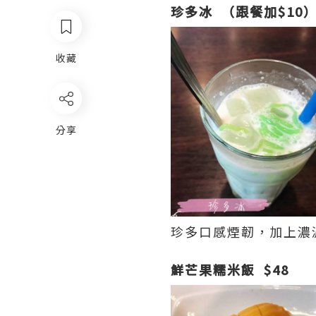
珍多冰 （跟餐加$10
收藏
分享
珍多口感煙韌，加上濃
鮮芒果糯米飯 $48