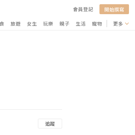
會員登記
開始撰寫
食
旅遊
女生
玩樂
親子
生活
寵物
行山
更多
打卡
追蹤