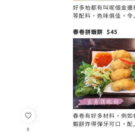
好多枱都有叫呢個金邊
等配料，色味俱佳，令
春卷拼蝦餅 $45
春卷有好多材料，例如
蝦餅炸得彈牙可口，配
0