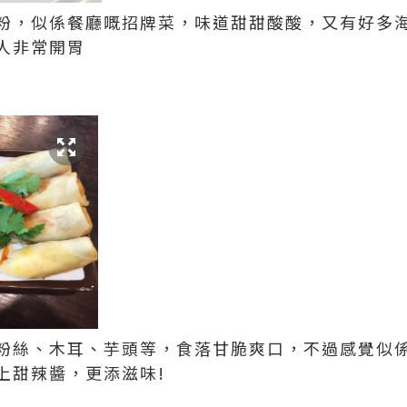
粉，似係餐廳嘅招牌菜，味道甜甜酸酸，又有好多
人非常開胃
粉絲、木耳、芋頭等，食落甘脆爽口，不過感覺似係
上甜辣醬，更添滋味!