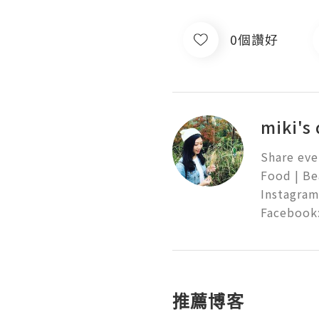
0個讚好
miki's
Share eve
Food | Bea
Instagram
Facebook:
推薦博客