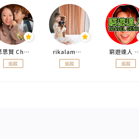
思思賢 ChillMyBabe
rikalammm
窮遊達人 Mr.TravelGe
追蹤
追蹤
追蹤