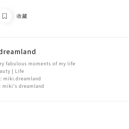
收藏
 dreamland
ry fabulous moments of my life

uty | Life

: miki.dreamland

 miki's dreamland