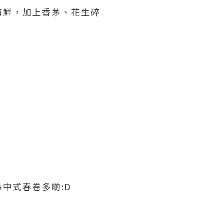
海鮮，加上香茅、花生碎
中式春卷多啲:D