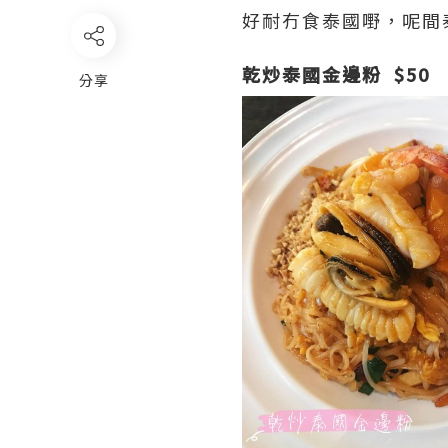
好耐冇食泰國嘢，呢間泰
乾炒泰國金邊粉 $50
分享