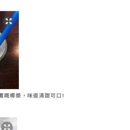
）
濃嘅椰漿，味道清甜可口!