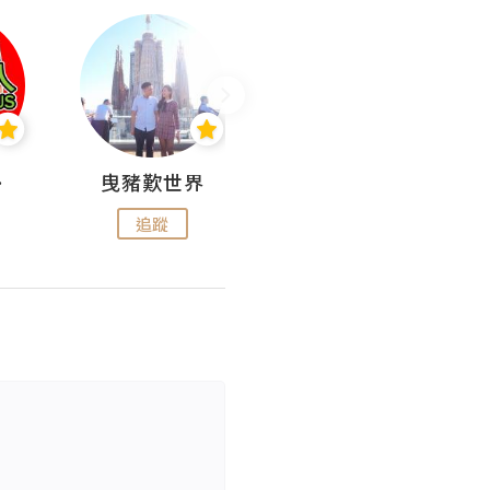
nius
曳豬歎世界
Koalascities (^O^)! @ UTravel
追蹤
追蹤