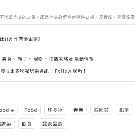
並不代表本站的立場。因此本站對所有博客的立場、真實性、準確性
社群創作有價企劃》
】
丶
美食
丶
親子
丶
寵物
丶
扮靚攻略
及
活動情報
p啦！發掘更多吃喝玩樂資訊！
Follow 我哋
！
foodie
Food
珍多冰
春卷
泰國菜
蝦餅
招牌菜
飲食
識飲識食