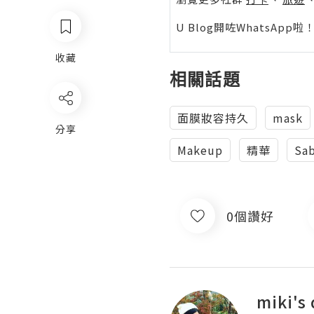
U Blog開咗WhatsAp
收藏
相關話題
面膜妝容持久
mask
分享
Makeup
精華
Sa
0個讚好
miki's