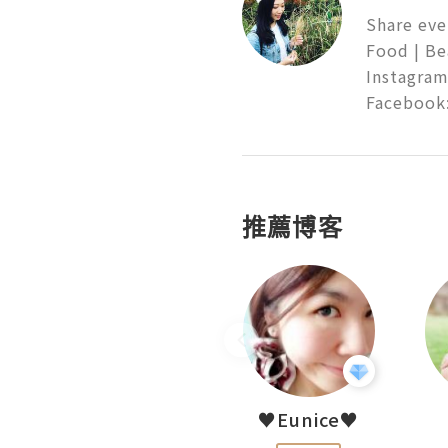
Share eve
Food | Bea
Instagram
Facebook:
推薦博客
LoveCath 夏沫
♥Eunice♥