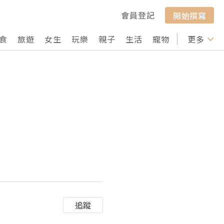
會員登記
開始撰寫
食
旅遊
女生
玩樂
親子
生活
寵物
行山
更多
打卡
追蹤