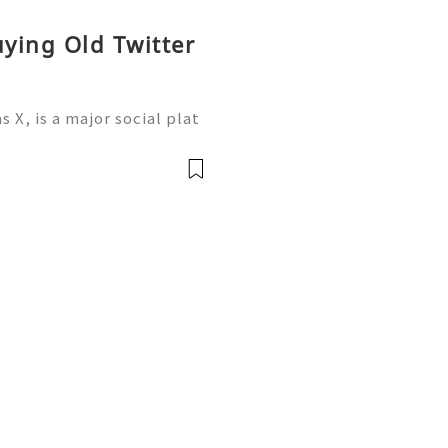
uying Old Twitter
X, is a major social plat
news, professional networ
esses, and public discuss