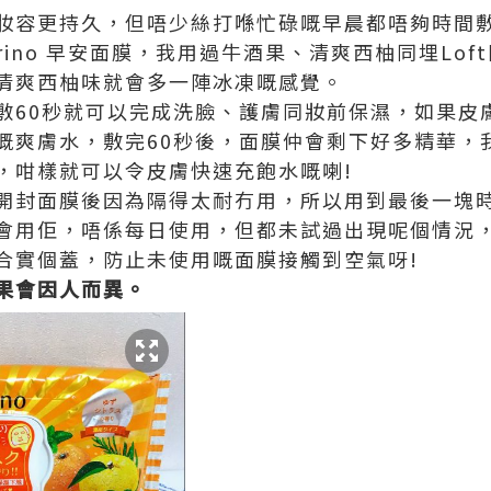
妝容更持久，但唔少絲打喺忙碌嘅早晨都唔夠時間敷
orino 早安面膜，我用過牛酒果、清爽西柚同埋Lo
清爽西柚味就會多一陣冰凍嘅感覺。
敷60秒就可以完成洗臉、護膚同妝前保濕，如果皮
嘅爽膚水，敷完60秒後，面膜仲會剩下好多精華，
，咁樣就可以令皮膚快速充飽水嘅喇!
開封面膜後因為隔得太耐冇用，所以用到最後一塊
會用佢，唔係每日使用，但都未試過出現呢個情況
合實個蓋，防止未使用嘅面膜接觸到空氣呀!
果會因人而異。