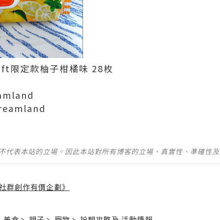
Loft限定款柚子柑橘味 28枚
eamland
dreamland
並不代表本站的立場。因此本站對所有博客的立場、真實性、準確性
社群創作有價企劃》
】
丶
美食
丶
親子
丶
寵物
丶
扮靚攻略
及
活動情報