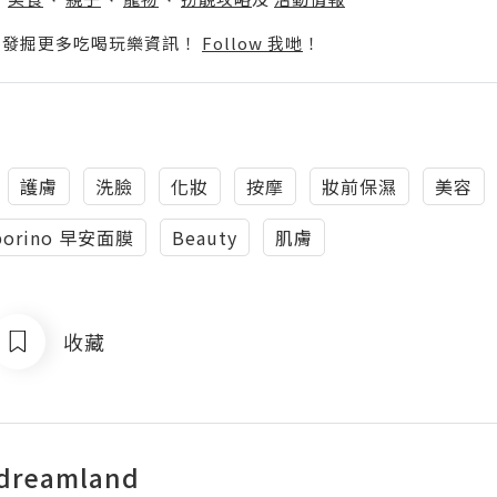
p啦！發掘更多吃喝玩樂資訊！
Follow 我哋
！
護膚
洗臉
化妝
按摩
妝前保濕
美容
borino 早安面膜
Beauty
肌膚
收藏
 dreamland