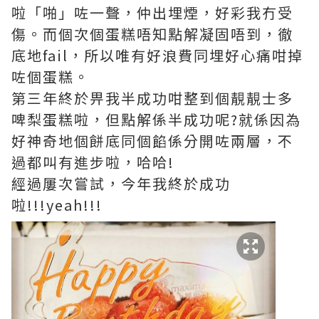
啦「啪」咗一聲，仲出埋煙，好彩我冇受
傷。而個次個蛋糕唔知點解凝固唔到，徹
底地fail，所以唯有好浪費同埋好心痛咁掉
咗個蛋糕。
第三年終於畀我半成功咁整到個靚靚士多
啤梨蛋糕啦，但點解係半成功呢?就係因為
好神奇地個餅底同個餡係分開咗兩層，不
過都叫有進步啦，哈哈!
經過屢次嘗試，今年我終於成功
啦!!!yeah!!!