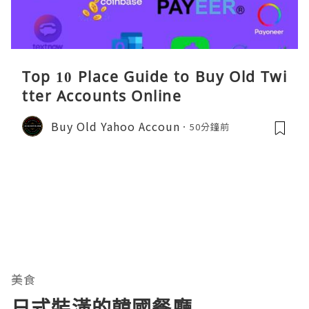
Top 10 Place Guide to Buy Old Twi
tter Accounts Online
Buy Old Yahoo Accoun
50分鐘前
美食
日式裝潢的韓國餐廳