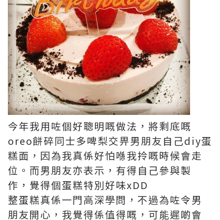
今年我用咗個好聰明嘅做法，將剩底嘅
oreo餅碎同士多啤梨交畀男朋友自己diy蛋
糕面，因為我真係好怕喺我拎嘅時候會走
位。而男朋友亦表示，有得自己參與製
作，覺得個蛋糕特別好味xDD
整蛋糕真係一門高深學問，不過為咗令男
朋友開心，我覺得係值得嘅，可能遲啲會