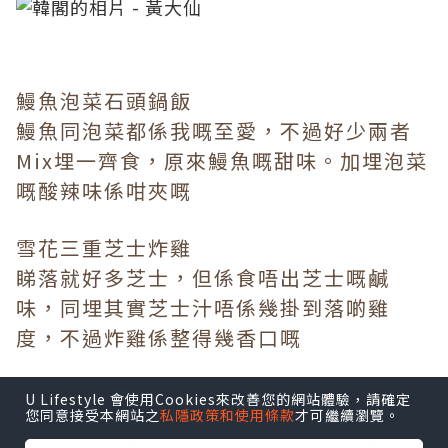
鰻魚泡菜石頭鍋飯
鰻魚同泡菜都係我嘅至愛，不過好少兩者
Mix埋一齊食，原來鰻魚嘅甜味。加埋泡菜
嘅酸辣味係咁夾嘅
雪花三重芝士炸雞
睇落就好多芝士，但係食唔出芝士嘅鹹
味，同埋其實芝士汁唔係幾掛到落啲雞
度，不過炸雞係整得幾香口嘅
U Lifestyle 會使用Cookies來改善您的網站體驗，請確定
您同意接受本網站之
私隱政策和使用條款
才可繼續瀏覽。
紫菜肉鬆蛋捲