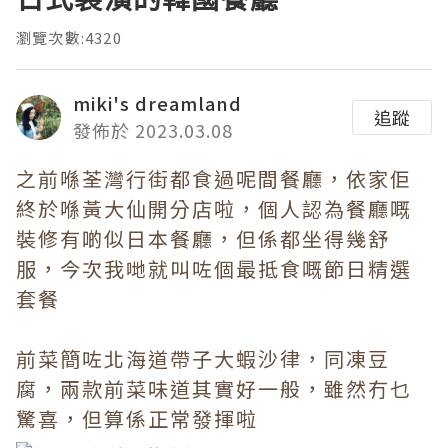
瀏覽次數:4320
miki's dreamland
追蹤
發佈於 2023.03.08
之前喺荃灣行街都食過呢間餐廳，依家佢
終於喺黃大仙開分店啦，個人認為餐廳嘅
裝修有啲似日本餐廳，但係都坐得幾舒
服，今次我哋就叫咗個最抵食嘅節日精選
套餐
前菜簡咗北海道帶子大蝦沙律，同凍豆
腐，兩款前菜味道其實好一般，雖然冇乜
驚喜，但算係正常發揮啦