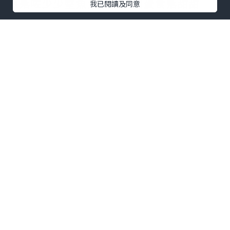
呢個蛋糕味道同玉子燒好似，我估佢應該
我已閱讀及同意
係落咗少少堅魚汁，所以個蛋食落甜甜
哋，加埋紫菜同肉鬆，口感更加豐富
燒魷魚
魷魚係原隻上需要自己剪開，口感彈牙，
感覺好食過唔少居酒屋
韓閣
評分：6/10
地址：韓閣 (黃大仙)
黃大仙龍翔道136號黃大仙中心北館地下
G06E-G06G號鋪