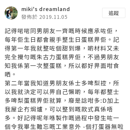
miki's dreamland
追蹤
發佈於 2019.11.05
記得啱啱同男朋友一齊嘅時候應承咗佢，
每年佢生日都會親手整生日蛋糕畀佢。記
得第一年我就整咗個甜到爆，啲材料又未
完全攪勻嘅朱古力蛋糕畀佢，不過男朋友
知我係第一次整蛋糕，所以都好畀面咁食
晒。
第二年當我知道男朋友係士多啤梨控，所
以我就決定可以畀自己懶啲，每年都整士
多啤梨蛋糕畀佢就算，廢是諗咁多:D加上
我屋企冇焗爐，可以整到嘅款式真係唔
多。好記得呢年喺製作嘅過程中發生咗一
個令我畢生難忘嘅工業意外 -個打蛋器無啦