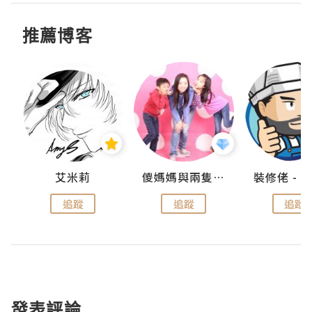
推薦博客
點滴
艾米莉
儍媽媽與兩隻小魔怪之家
追蹤
追蹤
追蹤
發表評論