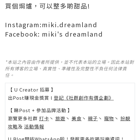
買個焗爐，可以整多啲甜品!
Instagram:miki.dreamland
Facebook: miki's dreamland
*本站之內容由作者所提供，並不代表本站的立場。因此本站對
所有博客的立場、真實性、準確性及完整性不負任何法律責
任。
【 U Creator 招募 】
出Post賺現金獎賞 l
登記《社群創作有價企劃》
【 睇Post + 參加品牌活動 】
瀏覽更多社群
打卡
丶
旅遊
丶
美食
丶
親子
丶
寵物
丶
扮靚
攻略
及
活動情報
U Blog開咗WhatsApp啦！發掘更多吃喝玩樂資訊！