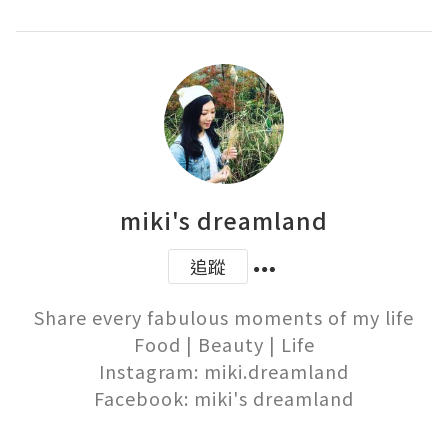
miki's dreamland
追蹤
Share every fabulous moments of my life

Food | Beauty | Life

Instagram: miki.dreamland

Facebook: miki's dreamland