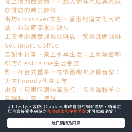
從上環到西營盤，一趟人情味老店與質感
咖啡店的時光散策
街坊crossover文藝，香港地道文化大雜
燴：石硤尾深水埗散步
工廈裡的居家溫馨咖啡店：葵興騷媚咖啡
Soulmate Coffee
忘記水貨客，來上水尋生活：上水隱密咖
啡店C'est la vie生活會館
點一杯台式薑茶，在懷舊咖啡店聽音樂：
火炭Fooody伙食工業
出發，用眼睛跟味蕾旅行：長沙灣牧羊少
年咖啡。茶。酒館
U Lifestyle 會使用Cookies來改善您的網站體驗，請確定
您同意接受本網站之
私隱政策和使用條款
才可繼續瀏覽。
我已閱讀及同意
*本站之內容由作者所提供，並不代表本站的立場。因此本站對
所有博客的立場、真實性、準確性及完整性不負任何法律責