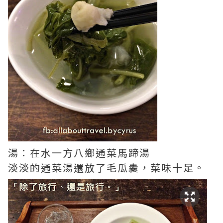
湯：在水一方八鄉通菜馬蹄湯
淡淡的通菜湯還放了毛瓜囊，菜味十足。