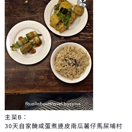
主菜B：
30天自家醃咸蛋煮連皮南瓜薯仔
馬屎埔村