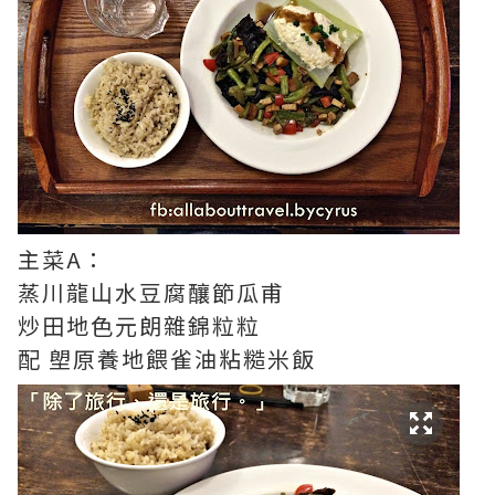
主菜A：
蒸川龍山水豆腐釀節瓜甫
炒田地色元朗雜錦粒粒
配 塱原養地餵雀油粘糙米飯