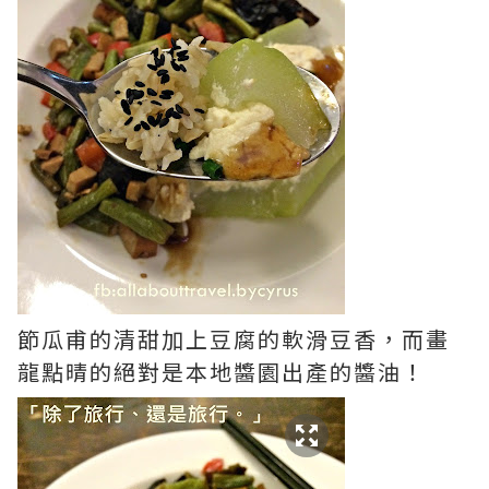
節瓜甫的清甜加上豆腐的軟滑豆香，而畫
龍點晴的絕對是本地醬園出產的醬油！