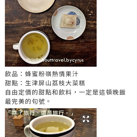
飲品：蜂蜜粉嶺熱情果汁
甜點：生津屏山荔枝大菜糕
自由
定價
的甜點和飲料，一定是這頓晚飯
最完美的句號。