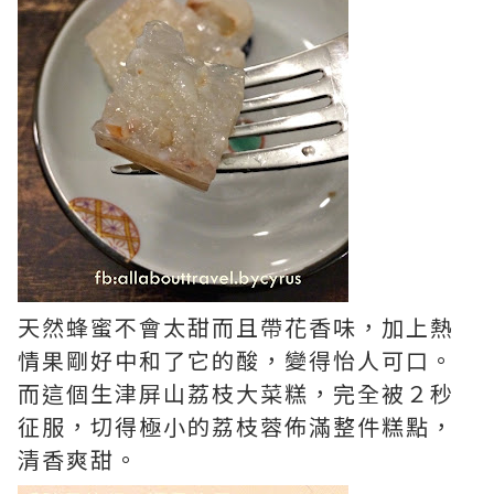
天然蜂蜜不會太甜而且帶花香味，加上熱
情果剛好中和了它的酸，變得怡人可口。
而這個
生津屏山荔枝大菜糕，完全被２秒
征服，切得極小的荔枝蓉佈滿整件糕點，
清香爽甜。