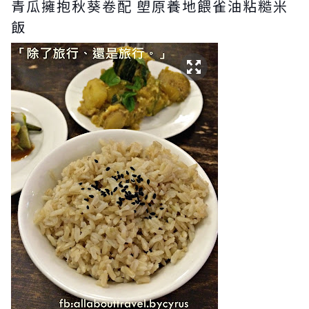
青瓜擁抱秋葵卷
配 塱原養地餵雀油粘糙米
飯