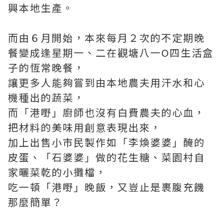
興本地生產。
而由６月開始，本來每月２次的不定期晚
餐變成逢星期一、二在觀塘八一O四生活盒
子的恆常晚餐，
讓更多人能夠嘗到由本地農夫用汗水和心
機種出的蔬菜，
而「港嘢」廚師也沒有白費農夫的心血，
把材料的美味用創意表現出來，
加上出售小市民製作如「李煥婆婆」醃的
皮蛋、「石婆婆」做的花生糖、菜園村自
家曬菜乾的小攤檔，
吃一頓「港嘢」晚飯，又豈止是裹腹充饑
那麼簡單？